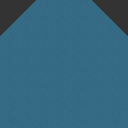
ttps://forum.xtme.de/wp-content/plugins/tinymce-advanced/mce/searchrep