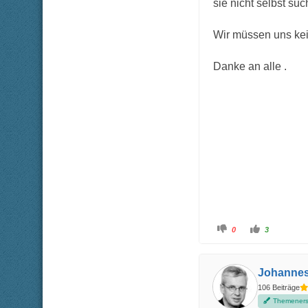
sie nicht selbst su
Wir müssen uns kei
Danke an alle .
A
A
0
3
n
n
k
k
l
l
i
i
c
c
Johanne
k
k
e
e
106 Beiträge
n
n
f
f
Themenerst
ü
ü