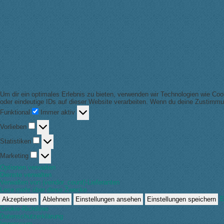
Um dir ein optimales Erlebnis zu bieten, verwenden wir Technologien wie Co
oder eindeutige IDs auf dieser Website verarbeiten. Wenn du deine Zustimmu
Funktional
Funktional
Immer aktiv
Vorlieben
Vorlieben
Statistiken
Statistiken
Marketing
Marketing
Optionen verwalten
Dienste verwalten
Verwalten von {vendor_count}-Lieferanten
Lese mehr über diese Zwecke
E
Akzeptieren
Ablehnen
Einstellungen ansehen
Einstellungen speichern
Cookie-Richtlinie
Datenschutzerklärung
Impressum