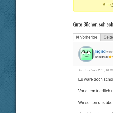
-
Bitte
Du
bist
Gute Bücher, schlech
hier:
Vorherige
Seite
Ingrid
@groo
50 Beiträge
#5
· 7. Februar 2019, 16:16
Es wäre doch schön
Vor allem friedlich
Wir sollten uns übe