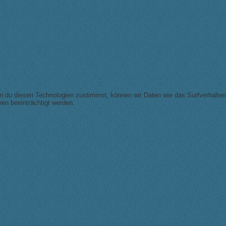
nn du diesen Technologien zustimmst, können wir Daten wie das Surfverhalten
en beeinträchtigt werden.