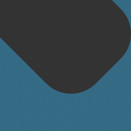
lace/plugin.min.js