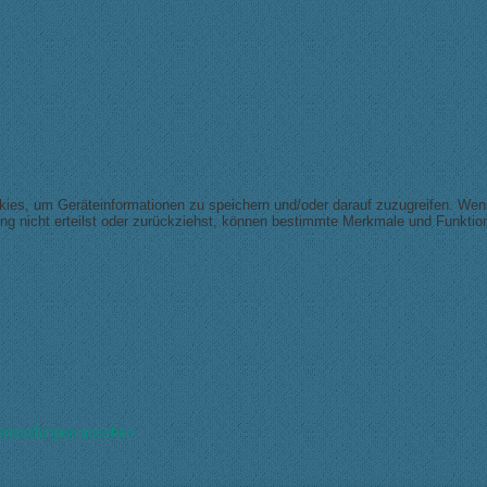
okies, um Geräteinformationen zu speichern und/oder darauf zuzugreifen. We
ng nicht erteilst oder zurückziehst, können bestimmte Merkmale und Funktion
instellungen ansehen