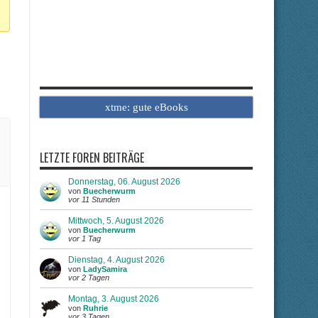
xtme: gute eBooks
LETZTE FOREN BEITRÄGE
Donnerstag, 06. August 2026
von
Buecherwurm
vor 11 Stunden
Mittwoch, 5. August 2026
von
Buecherwurm
vor 1 Tag
Dienstag, 4. August 2026
von
LadySamira
vor 2 Tagen
Montag, 3. August 2026
von
Ruhrie
vor 3 Tagen