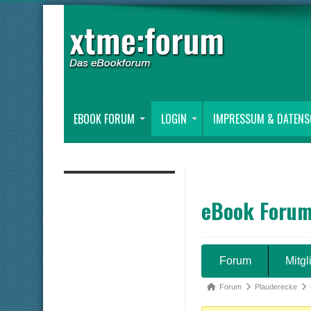
EBOOK FORUM
LOGIN
IMPRESSUM & DATEN
eBook Foru
Forum-
Forum
Mitgl
Navigation
Forum-
Forum
Plauderecke
Breadcrumbs