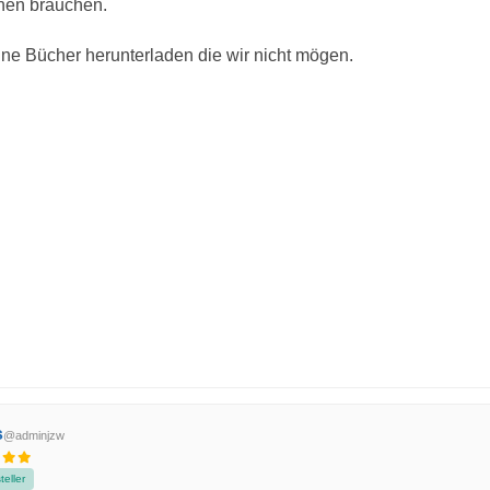
chen brauchen.
ne Bücher herunterladen die wir nicht mögen.
s
@adminjzw
eller