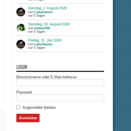
Sonntag, 2. August 2026
von
LadySamira
vor 5 Tagen
Samstag, 01. August 2026
von
widder468
vor 5 Tagen
Freitag, 31. Juli 2026
von
LadySamira
vor 6 Tagen
LOGIN
Benutzername oder E-Mail-Adresse
Passwort
Angemeldet bleiben