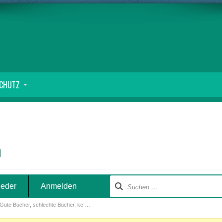
SCHUTZ
m
ieder
Anmelden
Gute Bücher, schlechte Bücher, ke …