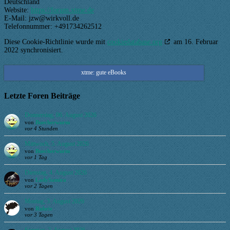
Deutschland
Website:
https://forum.xtme.de
E-Mail:
jzw@
wirkvoll.de
Telefonnummer: +491734262512
Diese Cookie-Richtlinie wurde mit
cookiedatabase.org
am 16. Februar
2022 synchronisiert.
xtme: gute eBooks
Letzte Foren Beiträge
Donnerstag, 06. August 2026
von
Buecherwurm
vor 4 Stunden
Mittwoch, 5. August 2026
von
Buecherwurm
vor 1 Tag
Dienstag, 4. August 2026
von
LadySamira
vor 2 Tagen
Montag, 3. August 2026
von
Ruhrie
vor 3 Tagen