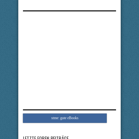
xtme: gute eBooks
LETZTE FOREN BEITRÄGE