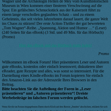
Wagner und die Archäologin Hellen de Mey vom Kunsthistorischen
Museum in Wien kommen einer finsteren Verschwörung auf die
Spur. Ein gefälschtes Schmuckstück aus der Kaiserzeit führt zu
einem lange verschollen geglaubten Schatz – und zu einem
Geheimnis, das seit vielen Jahrzehnten darauf lauert, die ganze Welt
ins Chaos zu stürzen! Der erste Action-Thriller der gut bewerteten
„Tom Wagner“-Reihe. „Spannung, Aktion und Humor …“ (Leser)
(240 Seiten für das eBook) (3 Std. und 49 Min. für das Hörbuch)
(Promo)
Hier das eBook und das Hörbuch gratis holen!
Promo
Willkommen im eBook Forum! Hier präsentieren Leser und Autoren
gute eBooks, kostenlos oder einfach lesenswert; diskutieren über
eReader, gute Rezepte und alles, was sonst so interessiert. Für die
Darstellung eines Kindle-eBooks im Forum kopieren Sie einfach
den Amazon-Link aus der Adresszeile Ihres Browsers in den
Beitrag.
Bitte beachten Sie die Aufteilung der Foren in „Leser
präsentieren“ und „Autoren präsentieren“! Dreiste
Werbebeiträge im falschen Forum werden gelöscht.
Wenn Sie die im Forum eingegebenen Daten durch Klick auf den Button „Senden“ abschicken, erklären Sie sich