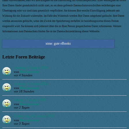
damit einverstanden, dass wir Ihre Eingabe für die Darstellung im Forum abspeichern. Eine Weitergabe an Dritte
Ihrer Daten findet grundsätzlich nicht statt, es sei denn geltende Datenschutzvorschriften rechtfertigen eine
Übertragung oder wir sind dazu gesetzlich verpflichtet. Sie können Ihre erteilte Einwilligung jederzeit mit
Wirkung für die Zukunft widerrufen. Im Falle des Widerrufs werden Ihre Daten umgehend gelöscht. Ihre Daten
werden ansonsten gelöscht, wenn der Zweck der Speicherung entfallen ist beziehungsweise dieses Forum
eingestellt wird. Sie können sich jederzeit über die zu Ihrer Person gespeicherten Daten informieren. Weitere
Informationen zum Datenschutz finden Sie in der Datenschutzerklärung dieser Webseite.
xtme: gute eBooks
Letzte Foren Beiträge
Sonntag, 9. August 2026
von
Buecherwurm
vor 4 Stunden
Samstag, 8. August 2026
von
Buecherwurm
vor 18 Stunden
Freitag, 7. August 2026
von
Buecherwurm
vor 2 Tagen
Donnerstag, 06. August 2026
von
Buecherwurm
vor 3 Tagen