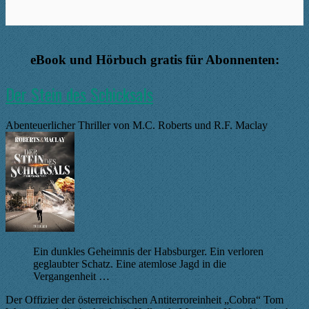
eBook und Hörbuch gratis für Abonnenten:
Der Stein des Schicksals
Abenteuerlicher Thriller von M.C. Roberts und R.F. Maclay
Ein dunkles Geheimnis der Habsburger. Ein verloren
geglaubter Schatz. Eine atemlose Jagd in die
Vergangenheit …
Der Offizier der österreichischen Antiterroreinheit „Cobra“ Tom