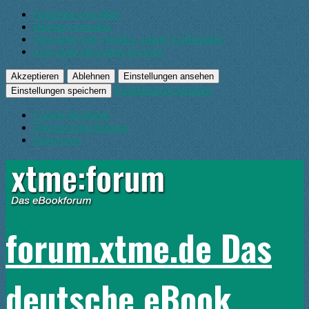
Optionen verwalten
Dienste verwalten
Verwalten von {vendor_count}-Lieferanten
Lese mehr über diese Zwecke
Akzeptieren
Ablehnen
Einstellungen ansehen
Einstellungen ansehen
Einstellungen speichern
Cookie-Richtlinie
Datenschutzerklärung
Impressum
forum.xtme.de Das
deutsche eBook