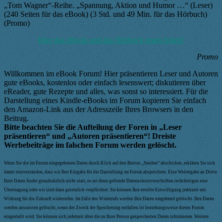
„Tom Wagner“-Reihe. „Spannung, Aktion und Humor …“ (Leser)
(240 Seiten für das eBook) (3 Std. und 49 Min. für das Hörbuch)
(Promo)
Hier das eBook und das Hörbuch gratis holen!
Promo
Willkommen im eBook Forum! Hier präsentieren Leser und Autoren
gute eBooks, kostenlos oder einfach lesenswert; diskutieren über
eReader, gute Rezepte und alles, was sonst so interessiert. Für die
Darstellung eines Kindle-eBooks im Forum kopieren Sie einfach
den Amazon-Link aus der Adresszeile Ihres Browsers in den
Beitrag.
Bitte beachten Sie die Aufteilung der Foren in „Leser
präsentieren“ und „Autoren präsentieren“! Dreiste
Werbebeiträge im falschen Forum werden gelöscht.
Wenn Sie die im Forum eingegebenen Daten durch Klick auf den Button „Senden“ abschicken, erklären Sie sich
damit einverstanden, dass wir Ihre Eingabe für die Darstellung im Forum abspeichern. Eine Weitergabe an Dritte
Ihrer Daten findet grundsätzlich nicht statt, es sei denn geltende Datenschutzvorschriften rechtfertigen eine
Übertragung oder wir sind dazu gesetzlich verpflichtet. Sie können Ihre erteilte Einwilligung jederzeit mit
Wirkung für die Zukunft widerrufen. Im Falle des Widerrufs werden Ihre Daten umgehend gelöscht. Ihre Daten
werden ansonsten gelöscht, wenn der Zweck der Speicherung entfallen ist beziehungsweise dieses Forum
eingestellt wird. Sie können sich jederzeit über die zu Ihrer Person gespeicherten Daten informieren. Weitere