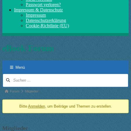
Passwort verloren?
Impressum & Datenschutz
Impressum
Datenschutzerklärung
Cookie-Richtlinie (EU)
eBook Forum
Menü
Forum-
Navigation
Forum-
Forum
Mitglieder
Breadcrumbs
Bitte
Anmelden
, um Beiträge und Themen zu erstellen.
-
Du
bist
Mitglieder
hier: