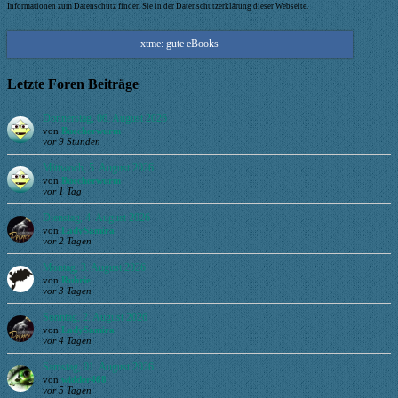
Informationen zum Datenschutz finden Sie in der Datenschutzerklärung dieser Webseite.
xtme: gute eBooks
Letzte Foren Beiträge
Donnerstag, 06. August 2026
von
Buecherwurm
vor 9 Stunden
Mittwoch, 5. August 2026
von
Buecherwurm
vor 1 Tag
Dienstag, 4. August 2026
von
LadySamira
vor 2 Tagen
Montag, 3. August 2026
von
Ruhrie
vor 3 Tagen
Sonntag, 2. August 2026
von
LadySamira
vor 4 Tagen
Samstag, 01. August 2026
von
widder468
vor 5 Tagen