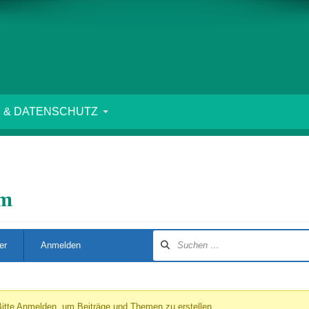
 & DATENSCHUTZ
um
er
Anmelden
itte
Anmelden
, um Beiträge und Themen zu erstellen.