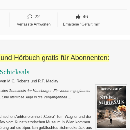
22
46
Verfasste Antworten
Erhaltene "Gefällt mir"
und Hörbuch gratis für Abonnenten:
 Schicksals
r von M.C. Roberts und R.F. Maclay
nkles Geheimnis der Habsburger. Ein verloren geglaubter
. Eine atemlose Jagd in die Vergangenheit …
eichischen Antiterroreinheit „Cobra“ Tom Wagner und die
 Mey vom Kunsthistorischen Museum in Wien kommen
wörung auf die Spur. Ein gefälschtes Schmuckstück aus