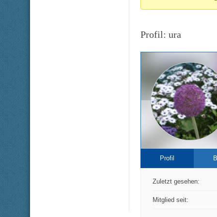
Du
bist
Profil: ura
hier:
Profil
B
Zuletzt gesehen:
Mitglied seit: