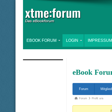
EBOOK FORUM
LOGIN
IMPRESSUM
eBook For
Forum-
Forum
Mitglied
Navigation
Forum-
Forum
Profil: ura
Breadcrumbs
B
-