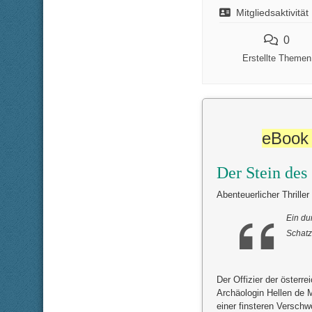
Mitgliedsaktivität
0
Erstellte Themen
eBook 
Der Stein des
Abenteuerlicher Thrille
Ein du
Schatz
Der Offizier der österr
Archäologin Hellen de
einer finsteren Versch