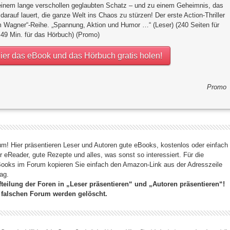
u einem lange verschollen geglaubten Schatz – und zu einem Geheimnis, das
darauf lauert, die ganze Welt ins Chaos zu stürzen! Der erste Action-Thriller
m Wagner“-Reihe. „Spannung, Aktion und Humor …“ (Leser) (240 Seiten für
 49 Min. für das Hörbuch) (Promo)
ier das eBook und das Hörbuch gratis holen!
Promo
! Hier präsentieren Leser und Autoren gute eBooks, kostenlos oder einfach
r eReader, gute Rezepte und alles, was sonst so interessiert. Für die
eBooks im Forum kopieren Sie einfach den Amazon-Link aus der Adresszeile
ag.
fteilung der Foren in „Leser präsentieren“ und „Autoren präsentieren“!
 falschen Forum werden gelöscht.