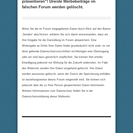
präsentieren“! Dreiste Werbebeiträge im
falschen Forum werden gelöscht.
Wenn Sie die im Forum eingegebenen Daten durch Klick auf den Button
„Senden“ abschicken, erklären Sie sich damit einverstanden, dass wir
Ihre Eingabe für die Darstellung im Forum abspeichern. Eine
Weitergabe an Dritte Ihrer Daten findet grundsätzlich nicht statt, es sei
denn geltende Datenschutzvorschriften rechtfertigen eine Übertragung
oder wir sind dazu gesetzlich verpflichtet. Sie können Ihre erteilte
Einwilligung jederzeit mit Wirkung für die Zukunft widerrufen. Im Falle
des Widerrufs werden Ihre Daten umgehend gelöscht. Ihre Daten
werden ansonsten gelöscht, wenn der Zweck der Speicherung entfallen
ist beziehungsweise dieses Forum eingestellt wird. Sie können sich
jederzeit über die zu Ihrer Person gespeicherten Daten informieren.
Weitere Informationen zum Datenschutz finden Sie in der
Datenschutzerklärung dieser Webseite.