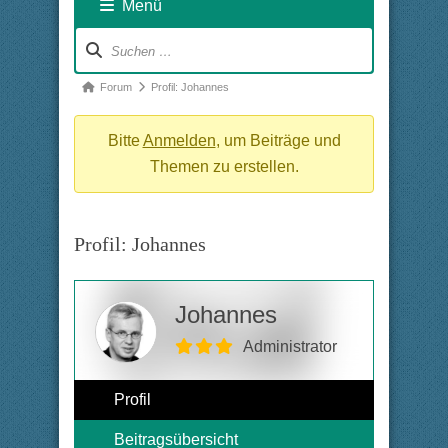
Menü
Forum-
Navigation
Forum-
Forum
Profil: Johannes
Breadcrumbs
-
Bitte
Anmelden
, um Beiträge und
Du
Themen zu erstellen.
bist
hier:
Profil: Johannes
Johannes
Administrator
Profil
Beitragsübersicht