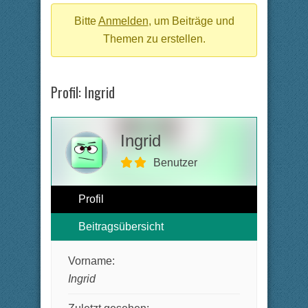
Breadcrumbs
-
Bitte
Anmelden
, um Beiträge und
Du
Themen zu erstellen.
bist
hier:
Profil: Ingrid
Ingrid
Benutzer
Profil
Beitragsübersicht
Vorname:
Ingrid