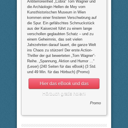
Antiterroreinheit „Cobra“ Tom Wagner und
die Archäologin Hellen de Mey vom
Kunsthistorischen Museum in Wien
kommen einer finsteren Verschwörung auf
die Spur. Ein gefälschtes Schmuckstück
aus der Kaiserzeit führt zu einem lange
verschollen geglaubten Schatz – und zu
einem Geheimnis, das seit vielen
Jahrzehnten darauf lauert, die ganze Welt
ins Chaos zu stürzen! Der erste Action-
Thriller der gut bewerteten „Tom Wagner“-
Reihe. „Spannung, Aktion und Humor …“
(Leser) (240 Seiten für das eBook) (3 Std.
und 49 Min. für das Hörbuch) (Promo)
Hier das eBook und das
Hörbuch gratis holen!
Promo