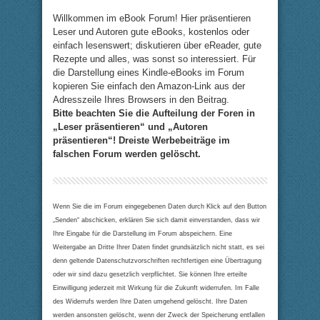
Willkommen im eBook Forum! Hier präsentieren
Leser und Autoren gute eBooks, kostenlos oder
einfach lesenswert; diskutieren über eReader, gute
Rezepte und alles, was sonst so interessiert. Für
die Darstellung eines Kindle-eBooks im Forum
kopieren Sie einfach den Amazon-Link aus der
Adresszeile Ihres Browsers in den Beitrag.
Bitte beachten Sie die Aufteilung der Foren in
„Leser präsentieren“ und „Autoren
präsentieren“! Dreiste Werbebeiträge im
falschen Forum werden gelöscht.
Wenn Sie die im Forum eingegebenen Daten durch Klick auf den Button
„Senden“ abschicken, erklären Sie sich damit einverstanden, dass wir
Ihre Eingabe für die Darstellung im Forum abspeichern. Eine
Weitergabe an Dritte Ihrer Daten findet grundsätzlich nicht statt, es sei
denn geltende Datenschutzvorschriften rechtfertigen eine Übertragung
oder wir sind dazu gesetzlich verpflichtet. Sie können Ihre erteilte
Einwilligung jederzeit mit Wirkung für die Zukunft widerrufen. Im Falle
des Widerrufs werden Ihre Daten umgehend gelöscht. Ihre Daten
werden ansonsten gelöscht, wenn der Zweck der Speicherung entfallen