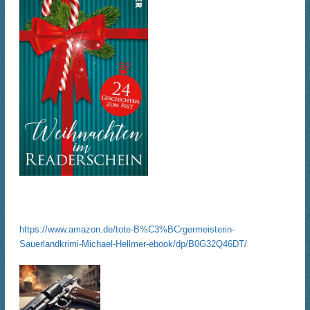
.
https://www.amazon.de/tote-B%C3%BCrgermeisterin-
Sauerlandkrimi-Michael-Hellmer-ebook/dp/B0G32Q46DT/