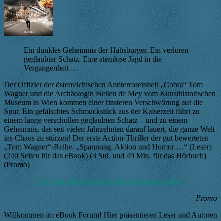
.
Ein dunkles Geheimnis der Habsburger. Ein verloren
geglaubter Schatz. Eine atemlose Jagd in die
Vergangenheit …
Der Offizier der österreichischen Antiterroreinheit „Cobra“ Tom
Wagner und die Archäologin Hellen de Mey vom Kunsthistorischen
Museum in Wien kommen einer finsteren Verschwörung auf die
Spur. Ein gefälschtes Schmuckstück aus der Kaiserzeit führt zu
einem lange verschollen geglaubten Schatz – und zu einem
Geheimnis, das seit vielen Jahrzehnten darauf lauert, die ganze Welt
ins Chaos zu stürzen! Der erste Action-Thriller der gut bewerteten
„Tom Wagner“-Reihe. „Spannung, Aktion und Humor …“ (Leser)
(240 Seiten für das eBook) (3 Std. und 49 Min. für das Hörbuch)
(Promo)
Hier das eBook und das Hörbuch gratis holen!
Promo
Willkommen im eBook Forum! Hier präsentieren Leser und Autoren