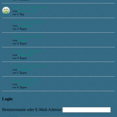
Mittwoch, 5. August 2026
von
Buecherwurm
vor 1 Tag
Dienstag, 4. August 2026
von
LadySamira
vor 2 Tagen
Montag, 3. August 2026
von
Ruhrie
vor 3 Tagen
Sonntag, 2. August 2026
von
LadySamira
vor 4 Tagen
Samstag, 01. August 2026
von
widder468
vor 5 Tagen
Freitag, 31. Juli 2026
von
LadySamira
vor 6 Tagen
Login
Benutzername oder E-Mail-Adresse