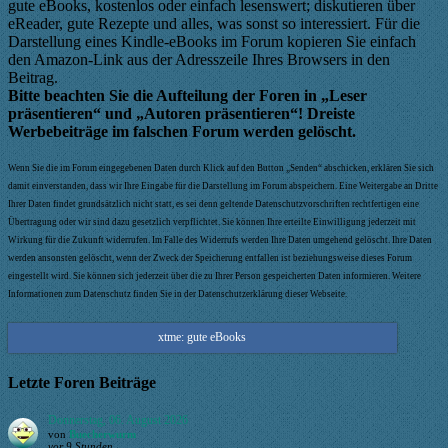
gute eBooks, kostenlos oder einfach lesenswert; diskutieren über
eReader, gute Rezepte und alles, was sonst so interessiert. Für die
Darstellung eines Kindle-eBooks im Forum kopieren Sie einfach
den Amazon-Link aus der Adresszeile Ihres Browsers in den
Beitrag.
Bitte beachten Sie die Aufteilung der Foren in „Leser
präsentieren“ und „Autoren präsentieren“! Dreiste
Werbebeiträge im falschen Forum werden gelöscht.
Wenn Sie die im Forum eingegebenen Daten durch Klick auf den Button „Senden“ abschicken, erklären Sie sich
damit einverstanden, dass wir Ihre Eingabe für die Darstellung im Forum abspeichern. Eine Weitergabe an Dritte
Ihrer Daten findet grundsätzlich nicht statt, es sei denn geltende Datenschutzvorschriften rechtfertigen eine
Übertragung oder wir sind dazu gesetzlich verpflichtet. Sie können Ihre erteilte Einwilligung jederzeit mit
Wirkung für die Zukunft widerrufen. Im Falle des Widerrufs werden Ihre Daten umgehend gelöscht. Ihre Daten
werden ansonsten gelöscht, wenn der Zweck der Speicherung entfallen ist beziehungsweise dieses Forum
eingestellt wird. Sie können sich jederzeit über die zu Ihrer Person gespeicherten Daten informieren. Weitere
Informationen zum Datenschutz finden Sie in der Datenschutzerklärung dieser Webseite.
xtme: gute eBooks
Letzte Foren Beiträge
Donnerstag, 06. August 2026
von
Buecherwurm
vor 9 Stunden