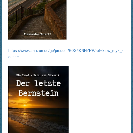
https://www.amazon.de/gp/product/B0G4KNNZPP/ref=kinw_myk_r
o_title