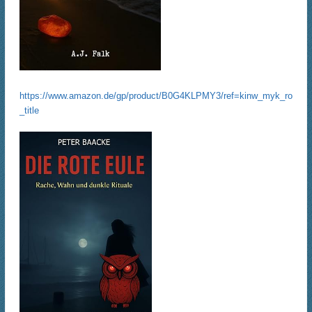
https://www.amazon.de/gp/product/B0G4KLPMY3/ref=kinw_myk_ro
_title