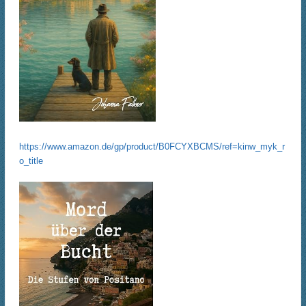
https://www.amazon.de/gp/product/B0FCYXBCMS/ref=kinw_myk_r
o_title