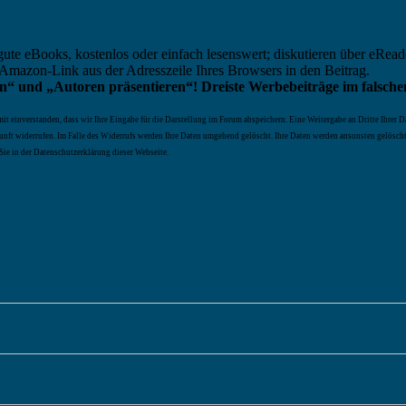
eBooks, kostenlos oder einfach lesenswert; diskutieren über eReader, 
Amazon-Link aus der Adresszeile Ihres Browsers in den Beitrag.
eren“ und „Autoren präsentieren“! Dreiste Werbebeiträge im falsch
 einverstanden, dass wir Ihre Eingabe für die Darstellung im Forum abspeichern. Eine Weitergabe an Dritte Ihrer Dat
Zukunft widerrufen. Im Falle des Widerrufs werden Ihre Daten umgehend gelöscht. Ihre Daten werden ansonsten gelösch
Sie in der Datenschutzerklärung dieser Webseite.