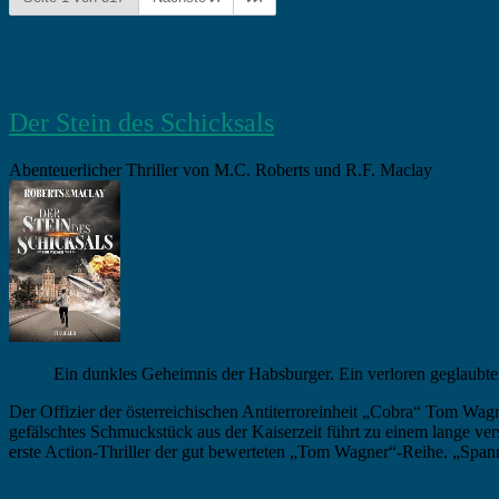
Der Stein des Schicksals
Abenteuerlicher Thriller von M.C. Roberts und R.F. Maclay
Ein dunkles Geheimnis der Habsburger. Ein verloren geglaubte
Der Offizier der österreichischen Antiterroreinheit „Cobra“ Tom W
gefälschtes Schmuckstück aus der Kaiserzeit führt zu einem lange ver
erste Action-Thriller der gut bewerteten „Tom Wagner“-Reihe. „Spa