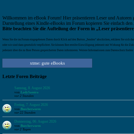
Willkommen im eBook Forum! Hier präsentieren Leser und Autoren gute 
Darstellung eines Kindle-eBooks im Forum kopieren Sie einfach den 
Bitte beachten Sie die Aufteilung der Foren in „Leser präsenti
Wenn Sie die im Forum eingegebenen Daten durch Klick auf den Button „Senden“ abschicken, erklären Sie sich damit
oder wir sind dazu gesetzlich verpflichtet. Sie können Ihre erteilte Einwilligung jederzeit mit Wirkung für die 
jederzeit über die zu Ihrer Person gespeicherten Daten informieren. Weitere Informationen zum Datenschutz finden 
xtme: gute eBooks
Letzte Foren Beiträge
Samstag, 8. August 2026
von
LadySamira
vor 2 Stunden
Freitag, 7. August 2026
von
Buecherwurm
vor 22 Stunden
Donnerstag, 06. August 2026
von
Buecherwurm
vor 2 Tagen