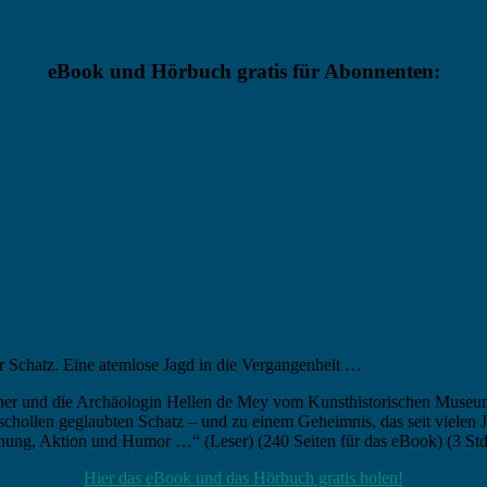
eBook und Hörbuch gratis für Abonnenten:
r Schatz. Eine atemlose Jagd in die Vergangenheit …
agner und die Archäologin Hellen de Mey vom Kunsthistorischen Museu
schollen geglaubten Schatz – und zu einem Geheimnis, das seit vielen J
nnung, Aktion und Humor …“ (Leser) (240 Seiten für das eBook) (3 St
Hier das eBook und das Hörbuch gratis holen!