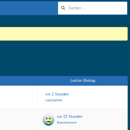
Letzter Beitrag
vor 2 Stunden
LadySamira
vor 22 Stunden
Buecherwurm