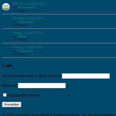
Mittwoch, 5. August 2026
von
Buecherwurm
vor 3 Tagen
Dienstag, 4. August 2026
von
LadySamira
vor 4 Tagen
Montag, 3. August 2026
von
Ruhrie
vor 5 Tagen
Sonntag, 2. August 2026
von
LadySamira
vor 6 Tagen
Login
Benutzername oder E-Mail-Adresse
Passwort
Angemeldet bleiben
© 2026 Johannes Zum Winkel Kreativberatung. Als Amazon-Partner ve