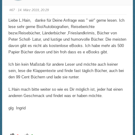
r
r
D
D
a
a
#67
· 14. März 2019, 20:29
u
u
m
m
e
e
Liebe L.Hain, danke für Deine Anfrage was " wir" gerne lesen. Ich
n
n
n
n
lese sehr gerne Bio/Autobiografien, Reiseberichte
a
a
c
c
bezw.Reisebücher, Länderbücher ,Frieslandkrimis, Bücher von
h
h
u
o
Peter Scholl- Latur, und lustige und humorvolle Bücher. Die meisten
n
b
t
e
davon gibt es nicht als kostenlose eBooks. Ich habe mehr als 500
e
n
n
.
Papier Bücher davon und bin froh dass es e eBooks gibt.
.
Ich bin kein Maßstab für andere Leser und möchte auch keiner
sein, lese die Klappentexte und finde fast täglich Bücher, auch bei
den 99 Cent Büchern und lade sie runter.
L.Hain mach bitte weiter so wie es Dir möglich ist, jeder hat einen
anderen Geschmack und findet was er haben möchte.
glg Ingrid
A
A