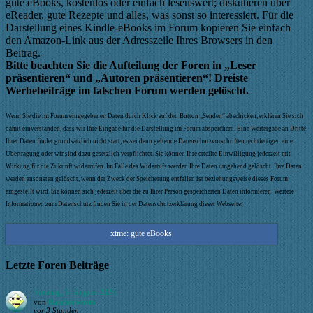
gute eBooks, kostenlos oder einfach lesenswert; diskutieren über
eReader, gute Rezepte und alles, was sonst so interessiert. Für die
Darstellung eines Kindle-eBooks im Forum kopieren Sie einfach
den Amazon-Link aus der Adresszeile Ihres Browsers in den
Beitrag.
Bitte beachten Sie die Aufteilung der Foren in „Leser
präsentieren“ und „Autoren präsentieren“! Dreiste
Werbebeiträge im falschen Forum werden gelöscht.
Wenn Sie die im Forum eingegebenen Daten durch Klick auf den Button „Senden“ abschicken, erklären Sie sich
damit einverstanden, dass wir Ihre Eingabe für die Darstellung im Forum abspeichern. Eine Weitergabe an Dritte
Ihrer Daten findet grundsätzlich nicht statt, es sei denn geltende Datenschutzvorschriften rechtfertigen eine
Übertragung oder wir sind dazu gesetzlich verpflichtet. Sie können Ihre erteilte Einwilligung jederzeit mit
Wirkung für die Zukunft widerrufen. Im Falle des Widerrufs werden Ihre Daten umgehend gelöscht. Ihre Daten
werden ansonsten gelöscht, wenn der Zweck der Speicherung entfallen ist beziehungsweise dieses Forum
eingestellt wird. Sie können sich jederzeit über die zu Ihrer Person gespeicherten Daten informieren. Weitere
Informationen zum Datenschutz finden Sie in der Datenschutzerklärung dieser Webseite.
xtme: gute eBooks
Letzte Foren Beiträge
Sonntag, 9. August 2026
von
Buecherwurm
vor 3 Stunden