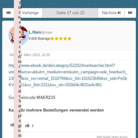
y
m
c
Vorherige
Seite 17 von 22
Nächste
e-
a
d
v
L.Hain
@l-hain
a
9.806 Beiträge
n
c
e
#65
· 13. März 2019, 12:35
d/
m
https://www.ebook.de/de/category/52202/hoerbuecher.html?
c
e/
utm_source=al&utm_medium=em&utm_campaign=ede_hoerbuch_
vi
130319&sc_src=email_1510794&sc_lid=101523649&sc_uid=Pe2b
s
KVHgOJ&sc_llid=2211&sc_eh=332b04c8631e4c961
u
al
c
Gutscheincode:
MAERZ15
h
ar
Kann für mehrere Bestellungen verwendet werden
s/
pl
u
A
A
gi
0
1
n
n
n.
k
k
m
l
l
Viel Spaß beim lesen