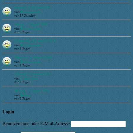
Samstag, 8. August 2026
von
Buecherwurm
vor 17 Stunden
Freitag, 7. August 2026
von
Buecherwurm
vor 2 Tagen
Donnerstag, 06. August 2026
von
Buecherwurm
vor 3 Tagen
Mittwoch, 5. August 2026
von
Buecherwurm
vor 4 Tagen
Dienstag, 4. August 2026
von
LadySamira
vor 5 Tagen
Montag, 3. August 2026
von
Ruhrie
vor 6 Tagen
Login
Benutzername oder E-Mail-Adresse