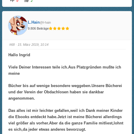
0
2
n
n
k
k
l
l
i
i
c
c
k
k
L.Hain
@l-hain
e
e
n
n
9.806 Beiträge
f
f
ü
ü
r
r
D
D
a
a
#68
· 15. März 2019, 10:14
u
u
m
m
e
e
Hallo Ingrid
n
n
n
n
a
a
c
c
Viele Deiner Interessen teile ich.Aus Platzgründen mußte ich
h
h
u
o
meine
n
b
t
e
e
n
Bücher bis auf wenige besondere weggeben.Unsere Bücherei
n
.
.
und der Verein der Obdachlosen haben sie dankbar
angenommen.
Das alles ist mir leichter gefallen,weil ich Dank meiner Kinder
die Ebooks entdeckt habe.Jetzt ist meine Bücherei allerdings
viel größer als vorher.Aber da die ganze Familie mitliest,lohnt
es sich,da jeder etwas anderes bevorzugt.