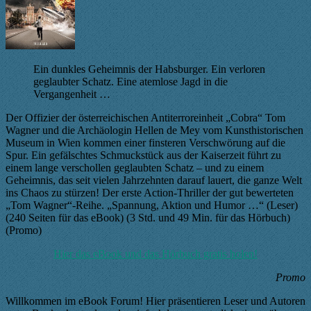
Ein dunkles Geheimnis der Habsburger. Ein verloren
geglaubter Schatz. Eine atemlose Jagd in die
Vergangenheit …
Der Offizier der österreichischen Antiterroreinheit „Cobra“ Tom
Wagner und die Archäologin Hellen de Mey vom Kunsthistorischen
Museum in Wien kommen einer finsteren Verschwörung auf die
Spur. Ein gefälschtes Schmuckstück aus der Kaiserzeit führt zu
einem lange verschollen geglaubten Schatz – und zu einem
Geheimnis, das seit vielen Jahrzehnten darauf lauert, die ganze Welt
ins Chaos zu stürzen! Der erste Action-Thriller der gut bewerteten
„Tom Wagner“-Reihe. „Spannung, Aktion und Humor …“ (Leser)
(240 Seiten für das eBook) (3 Std. und 49 Min. für das Hörbuch)
(Promo)
Hier das eBook und das Hörbuch gratis holen!
Promo
Willkommen im eBook Forum! Hier präsentieren Leser und Autoren