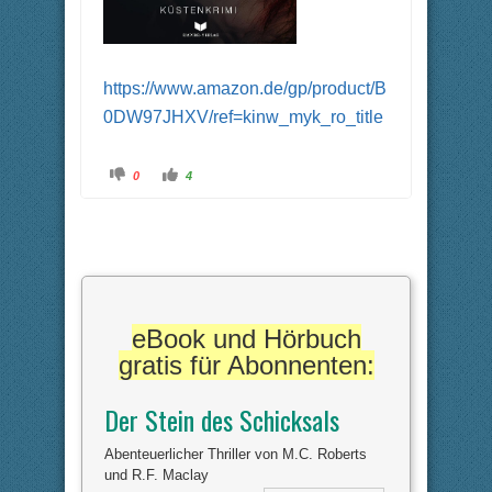
https://www.amazon.de/gp/product/B
0DW97JHXV/ref=kinw_myk_ro_title
A
A
0
4
n
n
k
k
l
l
i
i
c
c
k
k
e
e
n
n
f
f
ü
ü
r
r
D
D
a
a
eBook und Hörbuch
u
u
m
m
gratis für Abonnenten:
e
e
n
n
n
n
a
a
Der Stein des Schicksals
c
c
h
h
u
o
n
b
Abenteuerlicher Thriller von M.C. Roberts
t
e
und R.F. Maclay
e
n
n
.