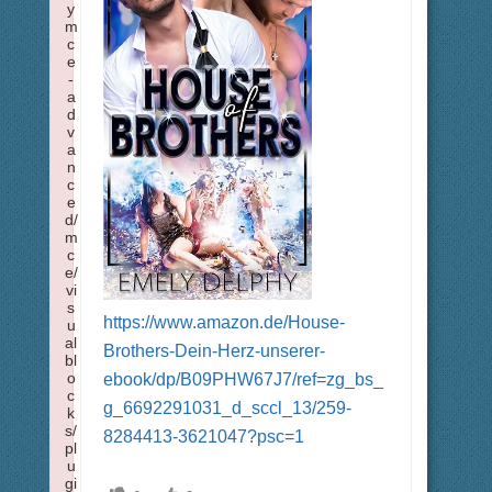
y
m
c
e
-
a
d
v
a
n
c
e
d/
m
c
e/
vi
s
https://www.amazon.de/House-
u
al
Brothers-Dein-Herz-unserer-
bl
o
ebook/dp/B09PHW67J7/ref=zg_bs_
c
g_6692291031_d_sccl_13/259-
k
s/
8284413-3621047?psc=1
pl
u
gi
A
A