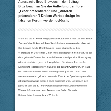
Adresszeile Ihres Browsers in den Beitrag.
Bitte beachten Sie die Aufteilung der Foren in
„Leser präsentieren“ und „Autoren
präsentieren“! Dreiste Werbebeiträge im
falschen Forum werden gelöscht.
Wenn Sie die im Forum eingegebenen Daten durch Klick auf den Button
„Senden“ abschicken, erklären Sie sich damit einverstanden, dass wir
Ihre Eingabe für die Darstellung im Forum abspeichern. Eine
Weitergabe an Dritte Ihrer Daten findet grundsätzlich nicht statt, es sei
denn geltende Datenschutzvorschriften rechtfertigen eine Übertragung
oder wir sind dazu gesetzlich verpflichtet. Sie können Ihre erteilte
Einwilligung jederzeit mit Wirkung für die Zukunft widerrufen. Im Falle
des Widerrufs werden Ihre Daten umgehend gelöscht. Ihre Daten
werden ansonsten gelöscht, wenn der Zweck der Speicherung entfallen
ist beziehungsweise dieses Forum eingestellt wird. Sie können sich
jederzeit über die zu Ihrer Person gespeicherten Daten informieren.
Weitere Informationen zum Datenschutz finden Sie in der
Datenschutzerklärung dieser Webseite.