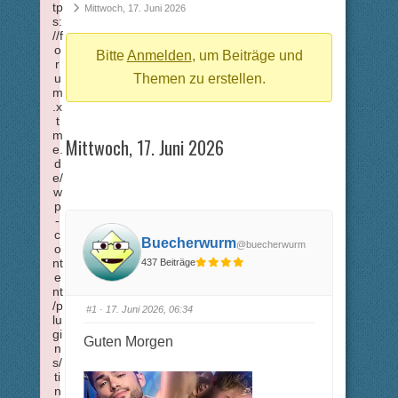
tp
Breadcrumbs
Mittwoch, 17. Juni 2026
s:
-
//f
o
Du
Bitte
Anmelden
, um Beiträge und
r
u
bist
Themen zu erstellen.
m
hier:
.x
t
m
Mittwoch, 17. Juni 2026
e.
d
e/
w
p
-
c
Buecherwurm
@buecherwurm
o
nt
437 Beiträge
e
nt
/p
#1
· 17. Juni 2026, 06:34
lu
gi
Guten Morgen
n
s/
ti
n