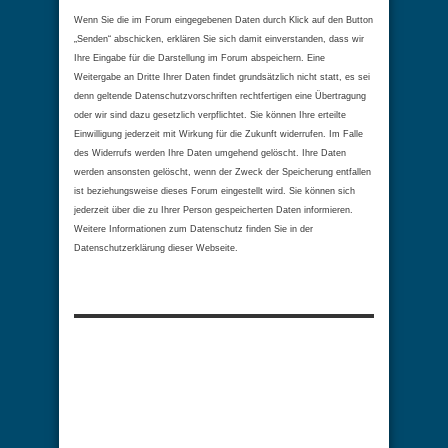
Wenn Sie die im Forum eingegebenen Daten durch Klick auf den Button
„Senden“ abschicken, erklären Sie sich damit einverstanden, dass wir
Ihre Eingabe für die Darstellung im Forum abspeichern. Eine
Weitergabe an Dritte Ihrer Daten findet grundsätzlich nicht statt, es sei
denn geltende Datenschutzvorschriften rechtfertigen eine Übertragung
oder wir sind dazu gesetzlich verpflichtet. Sie können Ihre erteilte
Einwilligung jederzeit mit Wirkung für die Zukunft widerrufen. Im Falle
des Widerrufs werden Ihre Daten umgehend gelöscht. Ihre Daten
werden ansonsten gelöscht, wenn der Zweck der Speicherung entfallen
ist beziehungsweise dieses Forum eingestellt wird. Sie können sich
jederzeit über die zu Ihrer Person gespeicherten Daten informieren.
Weitere Informationen zum Datenschutz finden Sie in der
Datenschutzerklärung dieser Webseite.