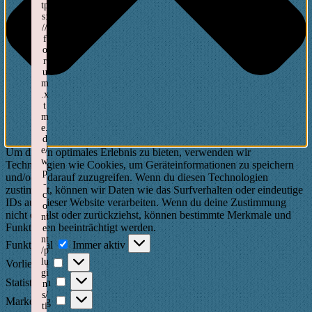
tp
s:
//
f
o
r
u
m
.x
t
m
e.
d
e/
Um dir ein optimales Erlebnis zu bieten, verwenden wir
w
Technologien wie Cookies, um Geräteinformationen zu speichern
p
und/oder darauf zuzugreifen. Wenn du diesen Technologien
-
zustimmst, können wir Daten wie das Surfverhalten oder eindeutige
c
IDs auf dieser Website verarbeiten. Wenn du deine Zustimmung
o
nicht erteilst oder zurückziehst, können bestimmte Merkmale und
nt
Funktionen beeinträchtigt werden.
e
Funktional
nt
Funktional
Immer aktiv
/p
Vorlieben
lu
Vorlieben
gi
Statistiken
Statistiken
n
s/
Marketing
Marketing
ti