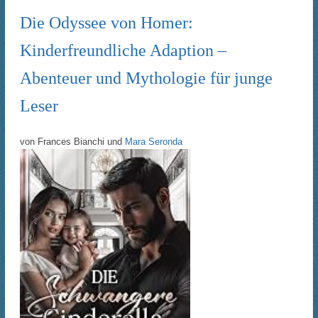
Die Odyssee von Homer:
Kinderfreundliche Adaption –
Abenteuer und Mythologie für junge
Leser
von
Frances Bianchi
und
Mara Seronda