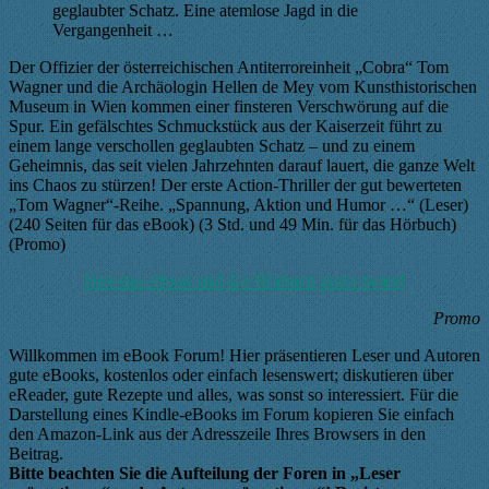
geglaubter Schatz. Eine atemlose Jagd in die
Vergangenheit …
Der Offizier der österreichischen Antiterroreinheit „Cobra“ Tom
Wagner und die Archäologin Hellen de Mey vom Kunsthistorischen
Museum in Wien kommen einer finsteren Verschwörung auf die
Spur. Ein gefälschtes Schmuckstück aus der Kaiserzeit führt zu
einem lange verschollen geglaubten Schatz – und zu einem
Geheimnis, das seit vielen Jahrzehnten darauf lauert, die ganze Welt
ins Chaos zu stürzen! Der erste Action-Thriller der gut bewerteten
„Tom Wagner“-Reihe. „Spannung, Aktion und Humor …“ (Leser)
(240 Seiten für das eBook) (3 Std. und 49 Min. für das Hörbuch)
(Promo)
Hier das eBook und das Hörbuch gratis holen!
Promo
Willkommen im eBook Forum! Hier präsentieren Leser und Autoren
gute eBooks, kostenlos oder einfach lesenswert; diskutieren über
eReader, gute Rezepte und alles, was sonst so interessiert. Für die
Darstellung eines Kindle-eBooks im Forum kopieren Sie einfach
den Amazon-Link aus der Adresszeile Ihres Browsers in den
Beitrag.
Bitte beachten Sie die Aufteilung der Foren in „Leser