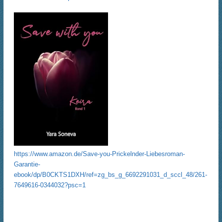
https://www.amazon.de/Save-you-Prickelnder-Liebesroman-
Garantie-
ebook/dp/B0CKTS1DXH/ref=zg_bs_g_6692291031_d_sccl_48/261-
7649616-0344032?psc=1