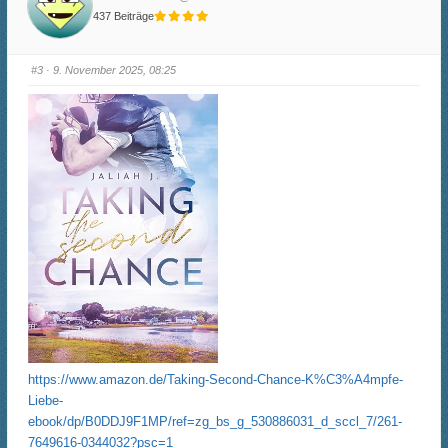
r
r
437 Beiträge
D
D
a
a
u
u
m
m
e
e
#3
· 9. November 2025, 08:25
n
n
n
n
a
a
c
c
h
h
u
o
n
b
t
e
e
n
n
.
.
https://www.amazon.de/Taking-Second-Chance-K%C3%A4mpfe-
Liebe-
ebook/dp/B0DDJ9F1MP/ref=zg_bs_g_530886031_d_sccl_7/261-
7649616-0344032?psc=1