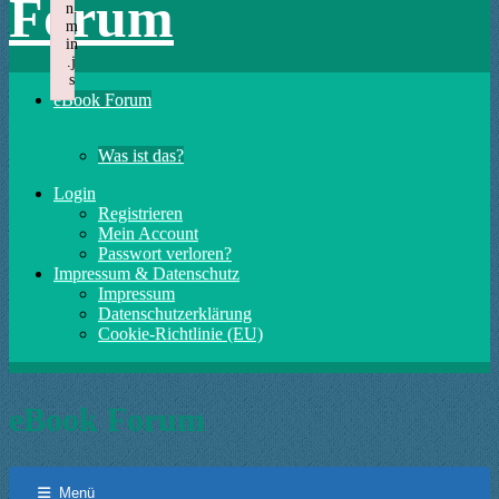
Forum
n.
m
in
.j
s
eBook Forum
Failed to load plugin: insertdatetime from url https://forum.xtme.de
Was ist das?
Login
Registrieren
Mein Account
Passwort verloren?
Impressum & Datenschutz
Impressum
Datenschutzerklärung
Cookie-Richtlinie (EU)
eBook Forum
Menü