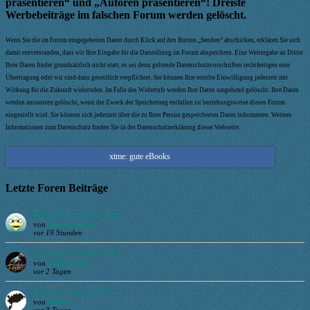
präsentieren“ und „Autoren präsentieren“! Dreiste
Werbebeiträge im falschen Forum werden gelöscht.
Wenn Sie die im Forum eingegebenen Daten durch Klick auf den Button „Senden“ abschicken, erklären Sie sich
damit einverstanden, dass wir Ihre Eingabe für die Darstellung im Forum abspeichern. Eine Weitergabe an Dritte
Ihrer Daten findet grundsätzlich nicht statt, es sei denn geltende Datenschutzvorschriften rechtfertigen eine
Übertragung oder wir sind dazu gesetzlich verpflichtet. Sie können Ihre erteilte Einwilligung jederzeit mit
Wirkung für die Zukunft widerrufen. Im Falle des Widerrufs werden Ihre Daten umgehend gelöscht. Ihre Daten
werden ansonsten gelöscht, wenn der Zweck der Speicherung entfallen ist beziehungsweise dieses Forum
eingestellt wird. Sie können sich jederzeit über die zu Ihrer Person gespeicherten Daten informieren. Weitere
Informationen zum Datenschutz finden Sie in der Datenschutzerklärung dieser Webseite.
xtme: gute eBooks
Letzte Foren Beiträge
Mittwoch, 5. August 2026
von
Buecherwurm
vor 19 Stunden
Dienstag, 4. August 2026
von
LadySamira
vor 2 Tagen
Montag, 3. August 2026
von
Ruhrie
vor 3 Tagen