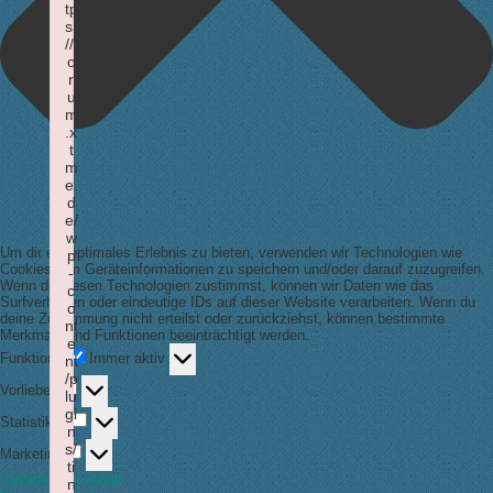
tp
s:
//f
o
r
u
m
.x
t
m
e.
d
e/
w
Um dir ein optimales Erlebnis zu bieten, verwenden wir Technologien wie
p
Cookies, um Geräteinformationen zu speichern und/oder darauf zuzugreifen.
-
Wenn du diesen Technologien zustimmst, können wir Daten wie das
c
Surfverhalten oder eindeutige IDs auf dieser Website verarbeiten. Wenn du
o
deine Zustimmung nicht erteilst oder zurückziehst, können bestimmte
nt
Merkmale und Funktionen beeinträchtigt werden.
e
Funktional
Funktional
Immer aktiv
nt
/p
Vorlieben
Vorlieben
lu
gi
Statistiken
Statistiken
n
Marketing
s/
Marketing
ti
Optionen verwalten
n