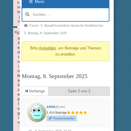
Menü
n.
m
Forum-
in
.j
Navigation
s
Forum-
Forum
Aktuell kostenlose deutsche Kindlebücher
Failed to load plugin: visualblocks from url https://forum.xtm
×
Breadcrumbs
F
Montag, 8. September 2025
a
-
il
e
Bitte
Anmelden
, um Beiträge und Themen
Du
d
zu erstellen.
bist
t
o
hier:
i
n
Montag, 8. September 2025
iti
a
li
z
Vorherige
Seite 2 von 2
e
p
l
zeini
@zeini
u
g
1.414 Beiträge
i
Themenersteller
n
: