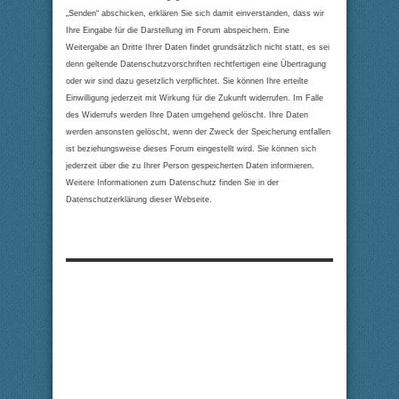
„Senden“ abschicken, erklären Sie sich damit einverstanden, dass wir
Ihre Eingabe für die Darstellung im Forum abspeichern. Eine
Weitergabe an Dritte Ihrer Daten findet grundsätzlich nicht statt, es sei
denn geltende Datenschutzvorschriften rechtfertigen eine Übertragung
oder wir sind dazu gesetzlich verpflichtet. Sie können Ihre erteilte
Einwilligung jederzeit mit Wirkung für die Zukunft widerrufen. Im Falle
des Widerrufs werden Ihre Daten umgehend gelöscht. Ihre Daten
werden ansonsten gelöscht, wenn der Zweck der Speicherung entfallen
ist beziehungsweise dieses Forum eingestellt wird. Sie können sich
jederzeit über die zu Ihrer Person gespeicherten Daten informieren.
Weitere Informationen zum Datenschutz finden Sie in der
Datenschutzerklärung dieser Webseite.