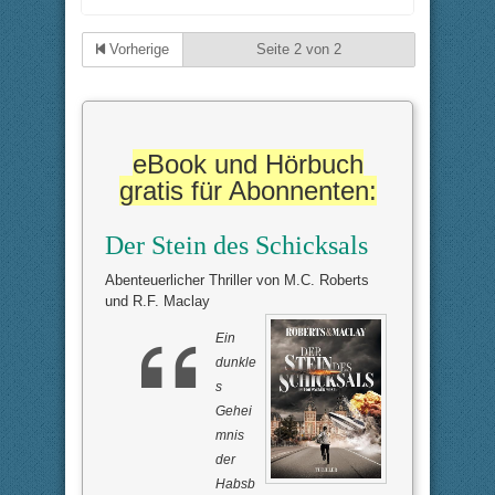
n
n
k
k
l
l
i
i
Vorherige
Seite 2 von 2
c
c
k
k
e
e
n
n
f
f
ü
ü
r
r
D
D
a
a
eBook und Hörbuch
u
u
m
m
gratis für Abonnenten:
e
e
n
n
n
n
a
a
c
c
Der Stein des Schicksals
h
h
u
o
n
b
Abenteuerlicher Thriller von M.C. Roberts
t
e
e
n
und R.F. Maclay
n
.
.
Ein
dunkle
s
Gehei
mnis
der
Habsb