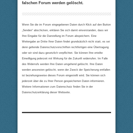
falschen Forum werden gelöscht.
Wenn Sie die im Forum eingegebenen Daten durch Klick auf den Button
„Senden“ abschicken, erklären Sie sich damit einverstanden, dass wir
Ihre Eingabe für die Darstellung im Forum abspeichern. Eine
Weitergabe an Dritte Ihrer Daten findet grundsätzlich nicht statt, es sei
denn geltende Datenschutzvorschriften rechtfertigen eine Übertragung
oder wir sind dazu gesetzlich verpflichtet. Sie können Ihre erteilte
Einwilligung jederzeit mit Wirkung für die Zukunft widerrufen. Im Falle
des Widerrufs werden Ihre Daten umgehend gelöscht. Ihre Daten
werden ansonsten gelöscht, wenn der Zweck der Speicherung entfallen
ist beziehungsweise dieses Forum eingestellt wird. Sie können sich
jederzeit über die zu Ihrer Person gespeicherten Daten informieren.
Weitere Informationen zum Datenschutz finden Sie in der
Datenschutzerklärung dieser Webseite.