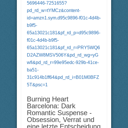
5696446-7251655?
pd_rd_w=tYMCz&content-
id=amzn1.sym.d95c9896-f01c-4d4b-
b9f5-
65a13021c181&pf_rd_p=d95c9896-
f01c-4d4b-b9f5-
65a13021c181&pf_rd_r=PRY5WQ6
D2AZW8MSV506Y&pd_rd_wg=yG
wfi&pd_rd_r=99e95edc-929b-41ce-
ba51-
31c914b1ff64&pd_rd_i=B01M0BFZ
5T&psc=1
Burning Heart
Barcelona: Dark
Romantic Suspense -
Obsession, Verrat und
eine letzte Entscheidung