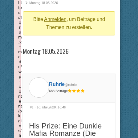
ht
Breadcrumbs
Montag 18.05.2026
tp
-
s:
//f
Du
Bitte
Anmelden
, um Beiträge und
o
r
bist
Themen zu erstellen.
u
hier:
m
.x
t
Montag 18.05.2026
m
e.
d
e/
w
p
-
Ruhrie
@ruhrie
c
o
688 Beiträge
nt
e
nt
#1
· 18. Mai 2026, 16:40
/p
lu
gi
His Prize: Eine Dunkle
n
s/
Mafia-Romanze (Die
ti