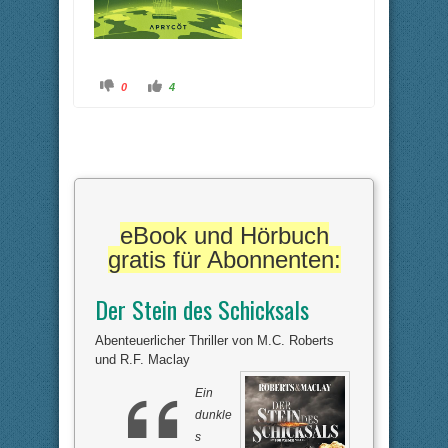
A
A
0
4
n
n
k
k
l
l
i
i
c
c
k
k
e
e
n
n
f
f
ü
ü
r
r
D
D
a
a
eBook und Hörbuch
u
u
m
m
gratis für Abonnenten:
e
e
n
n
n
n
a
a
Der Stein des Schicksals
c
c
h
h
u
o
n
b
Abenteuerlicher Thriller von M.C. Roberts
t
e
und R.F. Maclay
e
n
n
.
.
Ein
dunkle
s