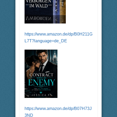
https://www.amazon.de/dp/B0H211G
L7T?language=de_DE
https://www.amazon.de/dp/B07H73J
3ND