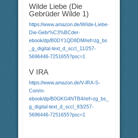
n
n
Wilde Liebe (Die
a
a
c
c
Gebrüder Wilde 1)
h
h
u
o
n
b
t
e
https://www.amazon.de/Wilde-Liebe-
e
n
n
.
Die-Gebr%C3%BCder-
.
ebook/dp/B0DY1QD8DM/ref=zg_bs
_g_digital-text_d_sccl_11/257-
5696446-7251655?psc=1
V IRA
https://www.amazon.de/V-IRA-S-
Corvin-
ebook/dp/B0GKG4NTB4/ref=zg_bs_
g_digital-text_d_sccl_93/257-
5696446-7251655?psc=1