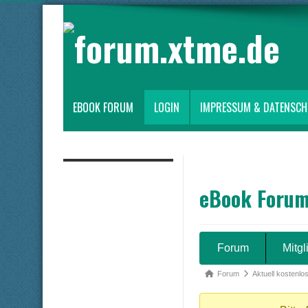
EBOOK FORUM
LOGIN
IMPRESSUM & DATENSC
eBook Foru
Forum-
Forum
Mitgl
Navigation
Forum-
Forum
Aktuell kostenlo
Breadcrumbs