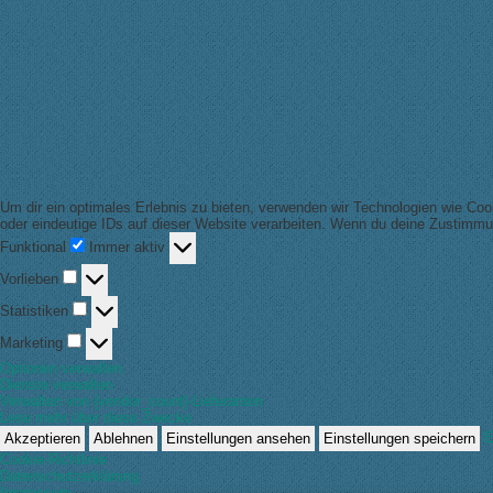
Um dir ein optimales Erlebnis zu bieten, verwenden wir Technologien wie Co
oder eindeutige IDs auf dieser Website verarbeiten. Wenn du deine Zustimmu
Funktional
Funktional
Immer aktiv
Vorlieben
Vorlieben
Statistiken
Statistiken
Marketing
Marketing
Optionen verwalten
Dienste verwalten
Verwalten von {vendor_count}-Lieferanten
Lese mehr über diese Zwecke
E
Akzeptieren
Ablehnen
Einstellungen ansehen
Einstellungen speichern
Cookie-Richtlinie
Datenschutzerklärung
Impressum