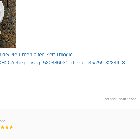
de/Die-Erben-alten-Zeit-Trilogie-
H2G/ref=zg_bs_g_530886031_d_sccl_35/259-8284413-
Viel Spaß beim Lesen
hrie