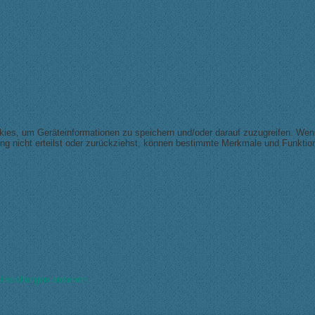
okies, um Geräteinformationen zu speichern und/oder darauf zuzugreifen. We
ng nicht erteilst oder zurückziehst, können bestimmte Merkmale und Funktion
instellungen ansehen