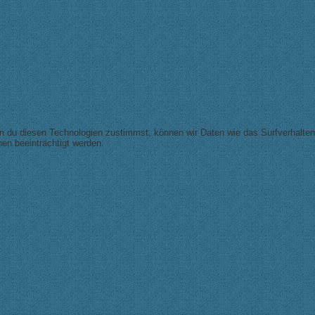
nn du diesen Technologien zustimmst, können wir Daten wie das Surfverhalten
en beeinträchtigt werden.