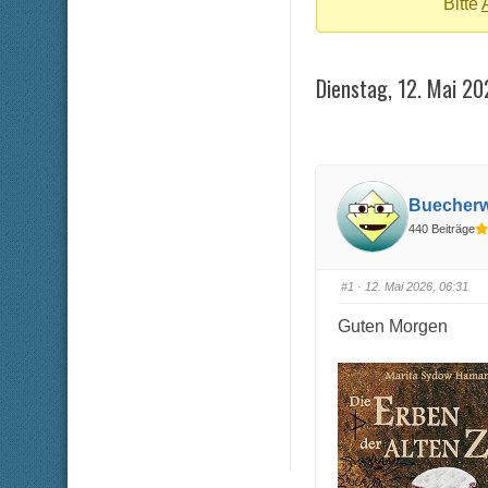
-
Bitte
Du
bist
Dienstag, 12. Mai 2
hier:
Buecher
440 Beiträge
#1
· 12. Mai 2026, 06:31
Guten Morgen