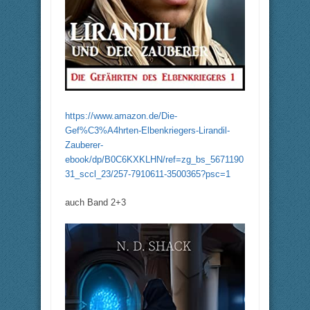
https://www.amazon.de/Die-
Gef%C3%A4hrten-Elbenkriegers-Lirandil-
Zauberer-
ebook/dp/B0C6KXKLHN/ref=zg_bs_5671190
31_sccl_23/257-7910611-3500365?psc=1
auch Band 2+3