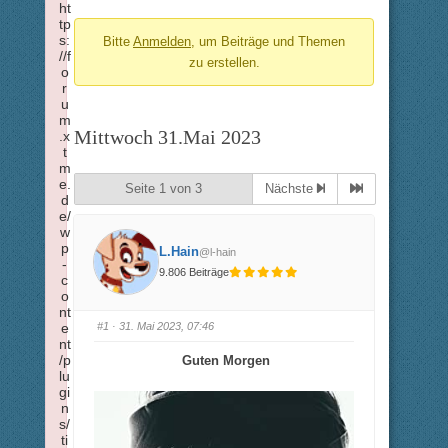
ht
-
tp
s:
Bitte
Anmelden
, um Beiträge und Themen
Du
//f
zu erstellen.
bist
o
r
hier:
u
m
Mittwoch 31.Mai 2023
.x
t
m
e.
Seite 1 von 3
Nächste
d
e/
w
p
L.Hain
@l-hain
-
9.806 Beiträge
c
o
nt
#1
· 31. Mai 2023, 07:46
e
nt
/p
Guten Morgen
lu
gi
n
s/
ti