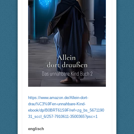
https://www.amazon.de/Allein-dort-
drau%C3%9Fen-unnahbare-Kind-
ebook/dp/B0BRT61S9F/ref=zg_bs_5671190
31_sccl_6/257-7910611-3500365?psc=1
englisch