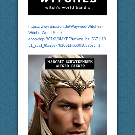
https://www.amazon.de/Wayward-Witches-
Witchs-World-Serie-
ebook/dp/B07XV9MXFF/ref=zg_bs_5671110
31_sccl_95/257-7910611-3500365?psc=1