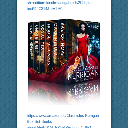
sh+edition+kindle+ausgabe+%2Cdigital-
text%2C314&sr=1-60
https://www.amazon.de/Chronicles-Kerrigan-
Box-Set-Books-
ebook/dp/B01MTPKBAP/ref=sr_1_65?