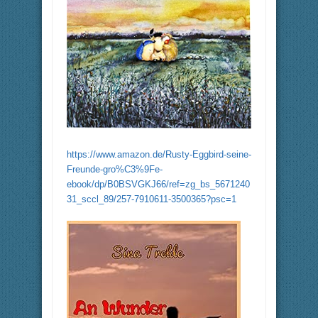
https://www.amazon.de/Rusty-Eggbird-seine-
Freunde-gro%C3%9Fe-
ebook/dp/B0BSVGKJ66/ref=zg_bs_5671240
31_sccl_89/257-7910611-3500365?psc=1