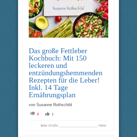
Das große Fettleber
Kochbuch: Mit 150
leckeren und
entzündungshemmenden
Rezepten für die Leber!
Inkl. 14 Tage
Ernährungsplan
von
Susanne Rothschild
A
A
0
1
n
n
k
k
l
l
liebe Grüße _____________________ Hans
i
i
c
c
k
k
e
e