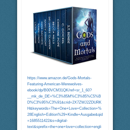
https://www.amazon.de/Gods-Mortals-
Featuring-American-Werewolves-
ebook/dp/B00VCM31QK/ref=sr_1_60?
__mk_de_DE=%C3%85M%C3%85%C5%B
D%C3%95%C3%91&crid=2X7ZWJ2ZDURK
H&keywords=The+One+Love+Collection+%
28English+Edition%29+Kindle+Ausgabe&qid
=1685511422&s=digital-
text&sprefix=the+one+love+collection+engli