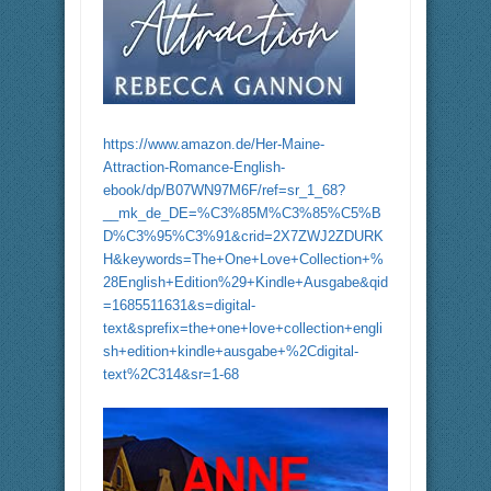
https://www.amazon.de/Her-Maine-
Attraction-Romance-English-
ebook/dp/B07WN97M6F/ref=sr_1_68?
__mk_de_DE=%C3%85M%C3%85%C5%B
D%C3%95%C3%91&crid=2X7ZWJ2ZDURK
H&keywords=The+One+Love+Collection+%
28English+Edition%29+Kindle+Ausgabe&qid
=1685511631&s=digital-
text&sprefix=the+one+love+collection+engli
sh+edition+kindle+ausgabe+%2Cdigital-
text%2C314&sr=1-68