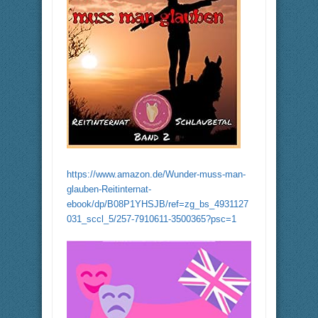
https://www.amazon.de/Wunder-muss-man-
glauben-Reitinternat-
ebook/dp/B08P1YHSJB/ref=zg_bs_4931127
031_sccl_5/257-7910611-3500365?psc=1