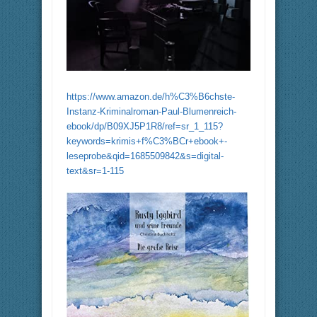
https://www.amazon.de/h%C3%B6chste-
Instanz-Kriminalroman-Paul-Blumenreich-
ebook/dp/B09XJ5P1R8/ref=sr_1_115?
keywords=krimis+f%C3%BCr+ebook+-
leseprobe&qid=1685509842&s=digital-
text&sr=1-115