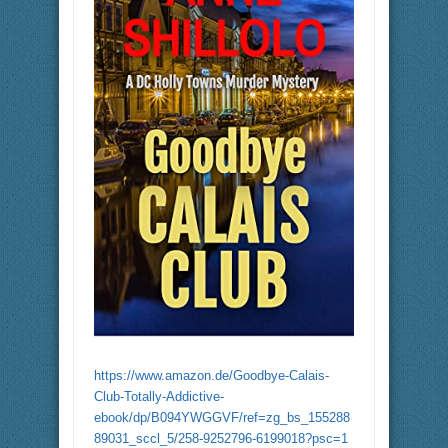
https://www.amazon.de/Goodbye-Calais-
Club-Totally-Addictive-
ebook/dp/B094YWGGVF/ref=zg_bs_155288
89031_sccl_5/258-9252796-6199018?psc=1