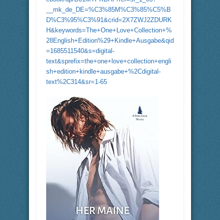
__mk_de_DE=%C3%85M%C3%85%C5%B
D%C3%95%C3%91&crid=2X7ZWJ2ZDURK
H&keywords=The+One+Love+Collection+%
28English+Edition%29+Kindle+Ausgabe&qid
=1685511540&s=digital-
text&sprefix=the+one+love+collection+engli
sh+edition+kindle+ausgabe+%2Cdigital-
text%2C314&sr=1-65