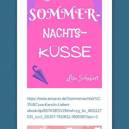
https://www.amazon.de/Sommernachtsk%C
3%BCsse-Kerstin-Liebert-
ebook/dp/B07K5BSVZM/ref=zg_bs_4931127
031_sccl_15/257-7910611-3500365?psc=1