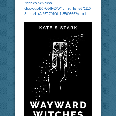
Nenn-es-Schicksal-
ebook/dp/B07C64R6XW/ref=zg_bs_5671110
31_sccl_42/257-7910611-3500365?psc=1