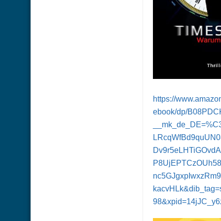
https://www.amazo
ebook/dp/B08PDCK
__mk_de_DE=%C3
LRcqWfBd9quUN0
Dv9r5eLHTiGOvdA
P8UjEPTCzOUh58p
nc5GJgxpIwxzRm9
kacvHLk&dib_tag=s
98&xpid=14jJC_y6z