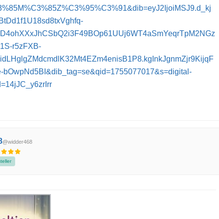
%85M%C3%85Z%C3%95%C3%91&dib=eyJ2IjoiMSJ9.d_kj
tDd1f1U18sd8txVghfq-
D4ohXXxJhCSbQ2i3F49BOp61UUj6WT4aSmYeqrTpM2NGz
1S-r5zFXB-
idLHglgZMdcmdlK32Mt4EZm4enisB1P8.kgInkJgnmZjr9KijqF
bOwpNd5BI&dib_tag=se&qid=1755077017&s=digital-
=14jJC_y6zrIrr
8
@widder468
eller