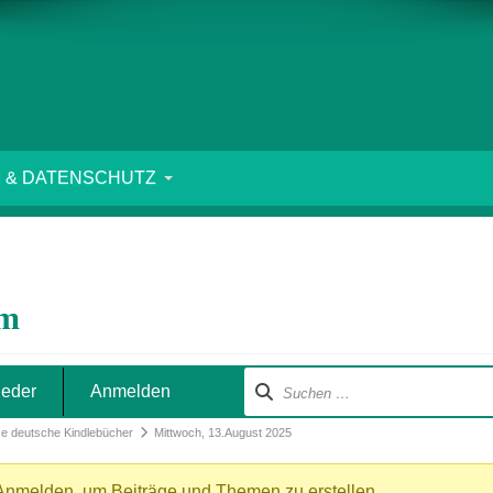
 & DATENSCHUTZ
um
ieder
Anmelden
se deutsche Kindlebücher
Mittwoch, 13.August 2025
Anmelden
, um Beiträge und Themen zu erstellen.