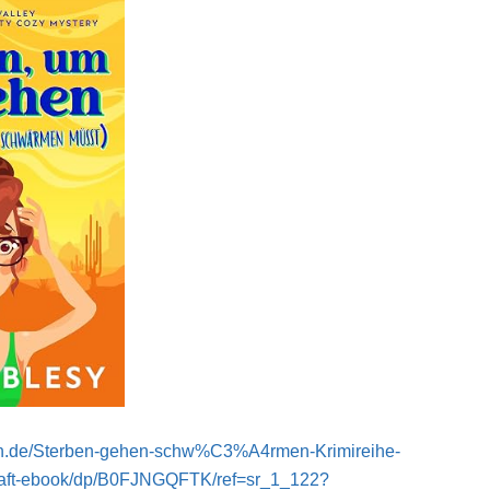
on.de/Sterben-gehen-schw%C3%A4rmen-Krimireihe-
aft-ebook/dp/B0FJNGQFTK/ref=sr_1_122?