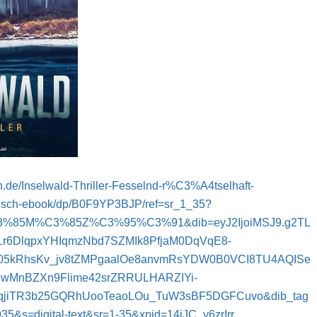
.de/Inselwald-Thriller-Fesselnd-r%C3%A4tselhaft-
ch-ebook/dp/B0F9YP3BJP/ref=sr_1_35?
%85M%C3%85Z%C3%95%C3%91&dib=eyJ2IjoiMSJ9.g2TL
r6DlqpxYHIqmzNbd7SZMIk8PfjaM0DqVqE8-
e05kRhsKv_jv8tZMPgaalOe8anvmRsYDW0B0VCI8TU4AQISe
wMnBZXn9Flime42srZRRULHARZIYi-
BqjiTR3b25GQRhUooTeaoLOu_TuW3sBF5DGFCuvo&dib_tag
5&s=digital-text&sr=1-35&xpid=14jJC_y6zrIrr