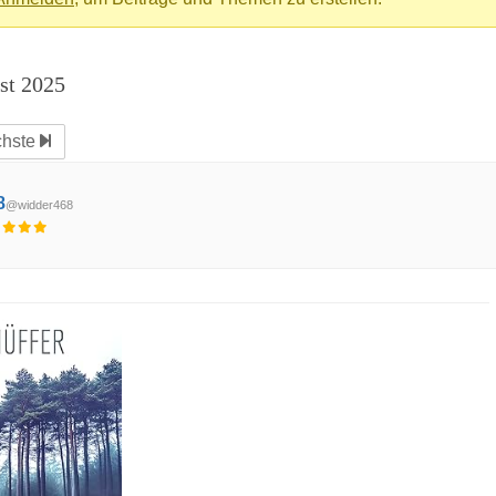
st 2025
hste
8
@widder468