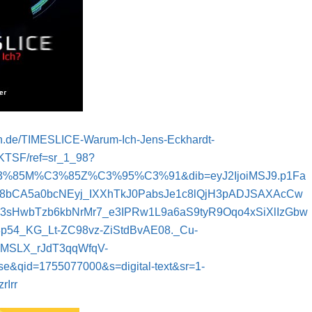
n.de/TIMESLICE-Warum-Ich-Jens-Eckhardt-
TSF/ref=sr_1_98?
%85M%C3%85Z%C3%95%C3%91&dib=eyJ2IjoiMSJ9.p1Fa
8bCA5a0bcNEyj_IXXhTkJ0PabsJe1c8lQjH3pADJSAXAcCw
3sHwbTzb6kbNrMr7_e3IPRw1L9a6aS9tyR9Oqo4xSiXlIzGbw
54_KG_Lt-ZC98vz-ZiStdBvAE08._Cu-
MSLX_rJdT3qqWfqV-
e&qid=1755077000&s=digital-text&sr=1-
rIrr