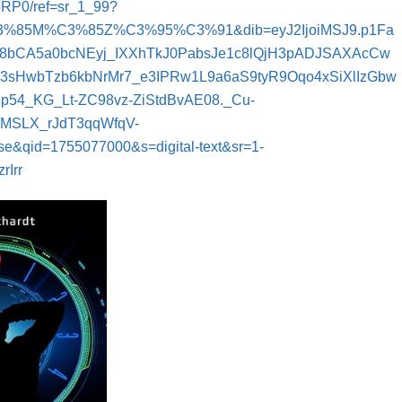
RP0/ref=sr_1_99?
%85M%C3%85Z%C3%95%C3%91&dib=eyJ2IjoiMSJ9.p1Fa
8bCA5a0bcNEyj_IXXhTkJ0PabsJe1c8lQjH3pADJSAXAcCw
3sHwbTzb6kbNrMr7_e3IPRw1L9a6aS9tyR9Oqo4xSiXlIzGbw
54_KG_Lt-ZC98vz-ZiStdBvAE08._Cu-
MSLX_rJdT3qqWfqV-
e&qid=1755077000&s=digital-text&sr=1-
rIrr