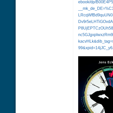
ebook/dp/B00E4P5
__mk_de_DE=%C3
LRcqWfBd9quUN0
Dv9r5eLHTiGOvdA
P8UjEPTCzOUh58p
nc5GJgxpIwxzRm9
kacvHLk&dib_tag=s
99&xpid=14jJC_y6z