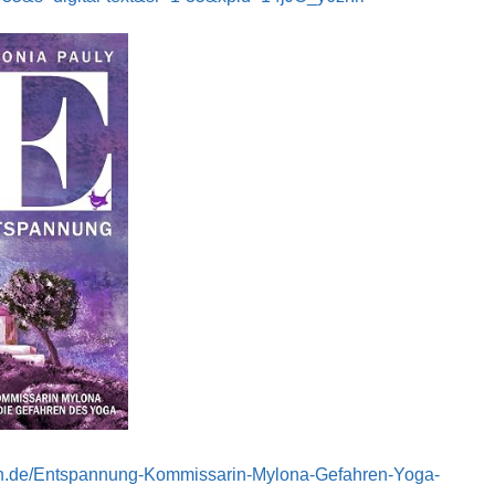
ttps://forum.xtme.de/wp-content/plugins/tinymce-advanced/mce/insertdate
n.de/Entspannung-Kommissarin-Mylona-Gefahren-Yoga-