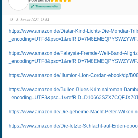
9.806 Beiträge
r
r
D
D
Themenersteller
a
a
u
u
m
m
e
e
#3
· 8. Januar 2021, 13:53
n
n
n
n
a
a
https://www.amazon.de/Diatar-Kind-Lichts-Die-Mondiar-T
c
c
h
h
u
o
_encoding=UTF8&psc=1&refRID=7M8EMEQPYSWZYWF
n
b
t
e
e
n
n
.
https://www.amazon.de/Falaysia-Fremde-Welt-Band-Allg
.
_encoding=UTF8&psc=1&refRID=7M8EMEQPYSWZYWF
https://www.amazon.de/Illumion-Lion-Cordan-ebook
https://www.amazon.de/Bullen-Blues-Kriminalroman-Ba
_encoding=UTF8&psc=1&refRID=D10663SZX7CQFJX70
https://www.amazon.de/Die-geheime-Macht-Peter-Wil
https://www.amazon.de/Die-letzte-Schlacht-auf-Erd