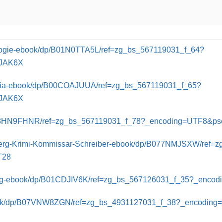
rilogie-ebook/dp/B01N0TTA5L/ref=zg_bs_567119031_f_64?
JAK6X
rizia-ebook/dp/B00COAJUUA/ref=zg_bs_567119031_f_65?
JAK6X
/dp/B08HN9FHNR/ref=zg_bs_567119031_f_78?_encoding=UT
mberg-Krimi-Kommissar-Schreiber-ebook/dp/B077NMJSXW/ref=
T28
kening-ebook/dp/B01CDJIV6K/ref=zg_bs_567126031_f_35?
en-ebook/dp/B07VNW8ZGN/ref=zg_bs_4931127031_f_38?_enc