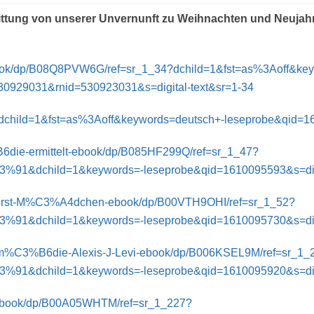
ttung von unserer Unvernunft zu Weihnachten und Neujah
ebook/dp/B08Q8PVW6G/ref=sr_1_34?dchild=1&fst=as%3Aoff&ke
929031&rnid=530923031&s=digital-text&sr=1-34
hild=1&fst=as%3Aoff&keywords=deutsch+-leseprobe&qid=161
die-ermittelt-ebook/dp/B085HF299Q/ref=sr_1_47?
ild=1&keywords=-leseprobe&qid=1610095593&s=digita
B6rst-M%C3%A4dchen-ebook/dp/B00VTH9OHI/ref=sr_1_52?
ild=1&keywords=-leseprobe&qid=1610095730&s=digita
om%C3%B6die-Alexis-J-Levi-ebook/dp/B006KSEL9M/ref=sr_1_
ild=1&keywords=-leseprobe&qid=1610095920&s=digita
-ebook/dp/B00A05WHTM/ref=sr_1_227?