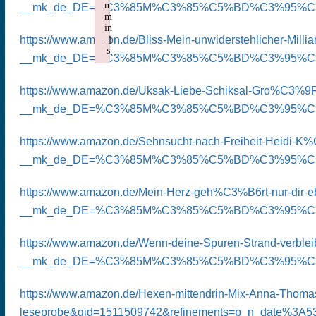
n.
__mk_de_DE=%C3%85M%C3%85%C5%BD%C3%95%C3%91&dch
m
in
.j
https://www.amazon.de/Bliss-Mein-unwiderstehlicher-Mi
s
__mk_de_DE=%C3%85M%C3%85%C5%BD%C3%95%C3%91&dch
Failed to load plugin: insertdatetime from url https:
https://www.amazon.de/Uksak-Liebe-Schiksal-Gro%C3%
__mk_de_DE=%C3%85M%C3%85%C5%BD%C3%95%C3%91&dch
https://www.amazon.de/Sehnsucht-nach-Freiheit-Heidi
__mk_de_DE=%C3%85M%C3%85%C5%BD%C3%95%C3%91&dch
https://www.amazon.de/Mein-Herz-geh%C3%B6rt-nur-dir-e
__mk_de_DE=%C3%85M%C3%85%C5%BD%C3%95%C3%91&dch
https://www.amazon.de/Wenn-deine-Spuren-Strand-verbl
__mk_de_DE=%C3%85M%C3%85%C5%BD%C3%95%C3%91&dch
https://www.amazon.de/Hexen-mittendrin-Mix-Anna-Thom
leseprobe&qid=1511509742&refinements=p_n_date%3A530