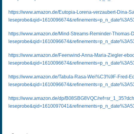
https://www.amazon.de/Eutopia-Lorena-verzaubert-Dina
leseprobe&qid=1610096674&refinements=p_n_date%3A530
https://www.amazon.de/Mind-Streams-Reminder-Thomas-D
leseprobe&qid=1610096674&refinements=p_n_date%3A530
https://www.amazon.de/Feenwind-Anna-Maria-Ziegler-eb
leseprobe&qid=1610096674&refinements=p_n_date%3A530
https://www.amazon.de/Tabula-Rasa-Wei%C3%9F-Fred-Ed
leseprobe&qid=1610096674&refinements=p_n_date%3A530
https://www.amazon.de/dp/B08SBG8VQC/ref=sr_1_35?dch
leseprobe&qid=1610097041&refinements=p_n_date%3A530