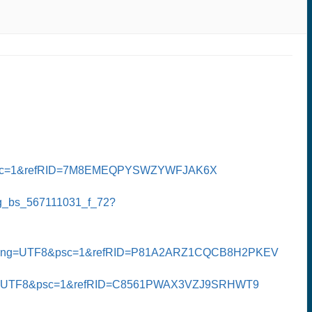
F8&psc=1&refRID=7M8EMEQPYSWZYWFJAK6X
zg_bs_567111031_f_72?
_encoding=UTF8&psc=1&refRID=P81A2ARZ1CQCB8H2PKEV
oding=UTF8&psc=1&refRID=C8561PWAX3VZJ9SRHWT9