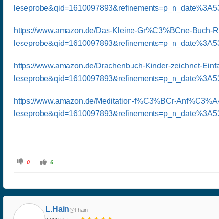
leseprobe&qid=1610097893&refinements=p_n_date%3A53
https://www.amazon.de/Das-Kleine-Gr%C3%BCne-Buch-R
leseprobe&qid=1610097893&refinements=p_n_date%3A53
https://www.amazon.de/Drachenbuch-Kinder-zeichnet-Ein
leseprobe&qid=1610097893&refinements=p_n_date%3A53
https://www.amazon.de/Meditation-f%C3%BCr-Anf%C3%A
leseprobe&qid=1610097893&refinements=p_n_date%3A53
A
A
0
6
n
n
k
k
l
l
i
i
c
c
k
k
e
e
n
n
L.Hain
f
f
@l-hain
ü
ü