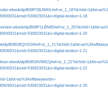
-Sander-ebook/dp/B08PSBJWHL/ref=sr_1_18?dchild=1&fst=as%
930031&rnid=530923031&s=digital-text&sr=1-18
einlein-ebook/dp/B08P1LBN85/ref=sr_1_20?dchild=1&fst=as
930031&rnid=530923031&s=digital-text&sr=1-20
ook/dp/B08SBQVSG9/ref=sr_1_21?dchild=1&fst=as%3Aoff&key
930031&rnid=530923031&s=digital-text&sr=1-21
ison-ebook/dp/B08S6V6M1Q/ref=sr_1_22?dchild=1&fst=as%3
930031&rnid=530923031&s=digital-text&sr=1-22
ild=1&fst=as%3Aoff&keywords=-
929031&rnid=530923031&s=digital-text&sr=1-35