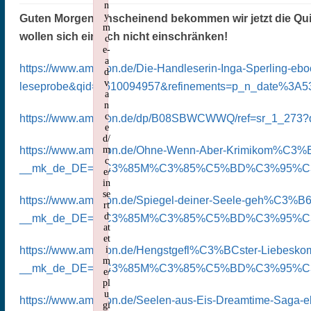
n
y
Guten Morgen.Anscheinend bekommen wir jetzt die Qui
m
wollen sich einfach nicht einschränken!
c
e-
a
https://www.amazon.de/Die-Handleserin-Inga-Sperling-
d
v
leseprobe&qid=1610094957&refinements=p_n_date%3A530
a
n
c
https://www.amazon.de/dp/B08SBWCWWQ/ref=sr_1_273?dc
e
d/
m
https://www.amazon.de/Ohne-Wenn-Aber-Krimikom%C3%B6
c
__mk_de_DE=%C3%85M%C3%85%C5%BD%C3%95%C3%91&dch
e/
in
se
https://www.amazon.de/Spiegel-deiner-Seele-geh%C3%
rt
d
__mk_de_DE=%C3%85M%C3%85%C5%BD%C3%95%C3%91&dch
at
et
i
https://www.amazon.de/Hengstgefl%C3%BCster-Liebesk
m
__mk_de_DE=%C3%85M%C3%85%C5%BD%C3%95%C3%91&dch
e/
pl
u
https://www.amazon.de/Seelen-aus-Eis-Dreamtime-Saga
gi