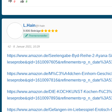
A
A
0
8
n
n
k
k
l
l
i
i
c
c
k
k
e
e
n
n
L.Hain
f
f
@l-hain
ü
ü
9.806 Beiträge
r
r
D
D
Themenersteller
a
a
u
u
m
m
e
e
#2
· 8. Januar 2021, 10:29
n
n
n
n
a
a
https://www.amazon.de/Seelengabe-Byd-Reihe-2-Ayana-
c
c
h
h
u
o
leseprobe&qid=1610097605&refinements=p_n_date%3A53
n
b
t
e
e
n
n
.
https://www.amazon.de/M%C3%A4dchen-Einhorn-Geschich
.
leseprobe&qid=1610097816&refinements=p_n_date%3A53
https://www.amazon.de/DIE-KOCHKUNST-Kochen-f%C3%B
leseprobe&qid=1610097893&refinements=p_n_date%3A53
https://www.amazon.de/Gefangen-im-Liebesspiel-Erotis