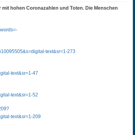
r mit hohen Coronazahlen und Toten. Die Menschen
ywords=-
0095505&s=digital-text&sr=1-273
l-text&sr=1-47
l-text&sr=1-52
209?
l-text&sr=1-209