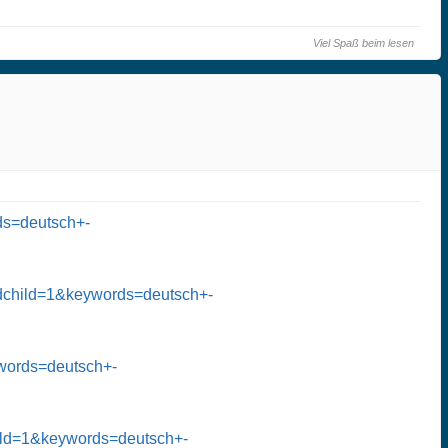
Viel Spaß beim lesen
s=deutsch+-
dchild=1&keywords=deutsch+-
ords=deutsch+-
ild=1&keywords=deutsch+-