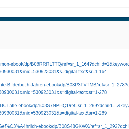
Simon-ebook/dp/B08RRRLTTQ/ref=sr_1_164?dchild=1&keyword
0930031&rnid=530923031&s=digital-text&sr=1-164
te-Bilderbuch-Jahren-ebook/dp/B08P3FVTMB/ref=sr_1_278?
0930031&rnid=530923031&s=digital-text&sr=1-278
Cr-alle-ebook/dp/B08S7NPHQ1/ref=sr_1_289?dchild=1&keyw
0930031&rnid=530923031&s=digital-text&sr=1-289
ch-Gef%C3%A4hrlich-ebook/dp/B08S48GKWX/ref=sr_1_292?dch