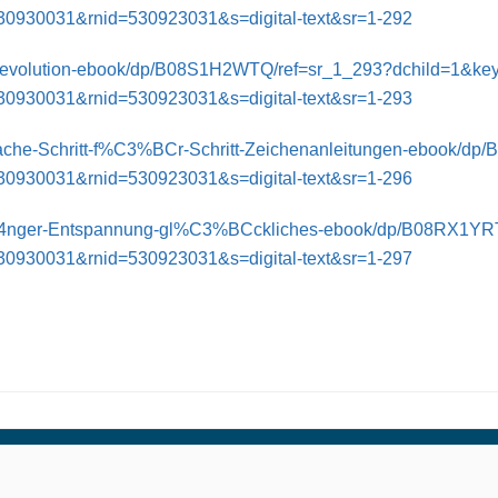
0930031&rnid=530923031&s=digital-text&sr=1-292
evolution-ebook/dp/B08S1H2WTQ/ref=sr_1_293?dchild=1&key
0930031&rnid=530923031&s=digital-text&sr=1-293
fache-Schritt-f%C3%BCr-Schritt-Zeichenanleitungen-ebook/d
0930031&rnid=530923031&s=digital-text&sr=1-296
4nger-Entspannung-gl%C3%BCckliches-ebook/dp/B08RX1YRTJ
0930031&rnid=530923031&s=digital-text&sr=1-297