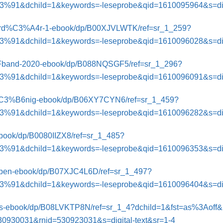
ild=1&keywords=-leseprobe&qid=1610095964&s=digita
lliard%C3%A4r-1-ebook/dp/B00XJVLWTK/ref=sr_1_259?
ild=1&keywords=-leseprobe&qid=1610096028&s=digita
//forum.xtme.de/wp-content/plugins/tinymce-advanced/mce/insertdatetime/plugin
9Fband-2020-ebook/dp/B088NQSGF5/ref=sr_1_296?
ild=1&keywords=-leseprobe&qid=1610096091&s=digita
-K%C3%B6nig-ebook/dp/B06XY7CYN6/ref=sr_1_459?
ild=1&keywords=-leseprobe&qid=1610096282&s=digita
book/dp/B0080IIZX8/ref=sr_1_485?
ild=1&keywords=-leseprobe&qid=1610096353&s=digita
eiben-ebook/dp/B07XJC4L6D/ref=sr_1_497?
ild=1&keywords=-leseprobe&qid=1610096404&s=digita
as-ebook/dp/B08LVKTP8N/ref=sr_1_4?dchild=1&fst=as%3Aoff
930031&rnid=530923031&s=digital-text&sr=1-4