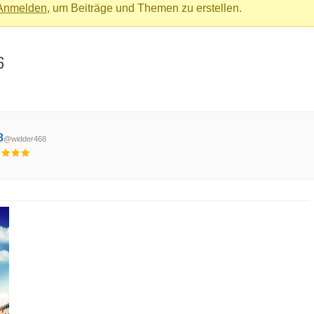
Anmelden
, um Beiträge und Themen zu erstellen.
6
8
@widder468