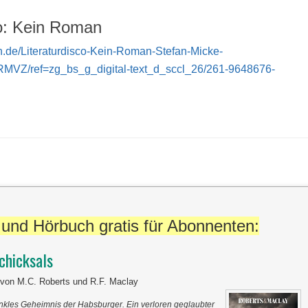
co: Kein Roman
.de/Literaturdisco-Kein-Roman-Stefan-Micke-
VZ/ref=zg_bs_g_digital-text_d_sccl_26/261-9648676-
und Hörbuch gratis für Abonnenten:
chicksals
r von M.C. Roberts und R.F. Maclay
nkles Geheimnis der Habsburger. Ein verloren geglaubter