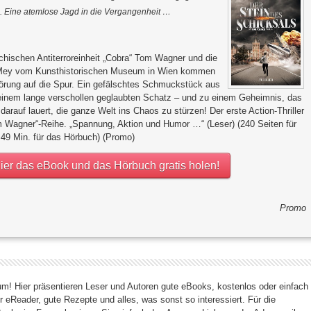
. Eine atemlose Jagd in die Vergangenheit …
eichischen Antiterroreinheit „Cobra“ Tom Wagner und die
 Mey vom Kunsthistorischen Museum in Wien kommen
wörung auf die Spur. Ein gefälschtes Schmuckstück aus
u einem lange verschollen geglaubten Schatz – und zu einem Geheimnis, das
darauf lauert, die ganze Welt ins Chaos zu stürzen! Der erste Action-Thriller
m Wagner“-Reihe. „Spannung, Aktion und Humor …“ (Leser) (240 Seiten für
 49 Min. für das Hörbuch) (Promo)
ier das eBook und das Hörbuch gratis holen!
Promo
! Hier präsentieren Leser und Autoren gute eBooks, kostenlos oder einfach
r eReader, gute Rezepte und alles, was sonst so interessiert. Für die