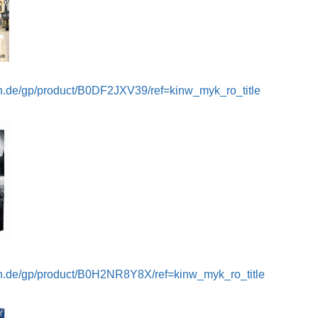
n.de/gp/product/B0DF2JXV39/ref=kinw_myk_ro_title
rum.xtme.de/wp-content/plugins/tinymce-advanced/mce/code/plugin.min.js
n.de/gp/product/B0H2NR8Y8X/ref=kinw_myk_ro_title