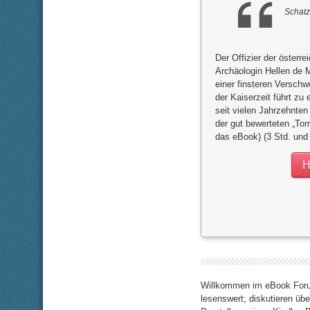
e
n
n
.
Schatz
.
Der Offizier der österr
Archäologin Hellen de
einer finsteren Versch
der Kaiserzeit führt z
seit vielen Jahrzehnten 
der gut bewerteten „To
das eBook) (3 Std. und
H
Willkommen im eBook Forum
lesenswert; diskutieren übe