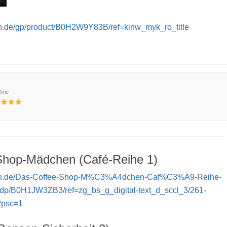
n.de/gp/product/B0H2W9Y83B/ref=kinw_myk_ro_title
hrie
Shop-Mädchen (Café-Reihe 1)
on.de/Das-Coffee-Shop-M%C3%A4dchen-Caf%C3%A9-Reihe-
/dp/B0H1JW3ZB3/ref=zg_bs_g_digital-text_d_sccl_3/261-
?psc=1