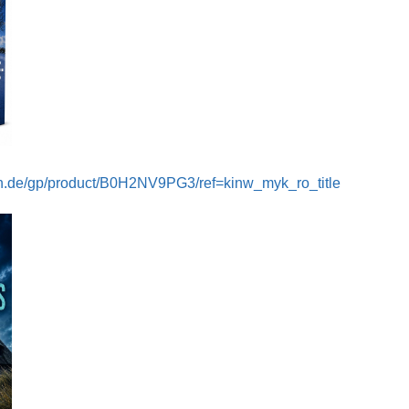
n.de/gp/product/B0H2NV9PG3/ref=kinw_myk_ro_title