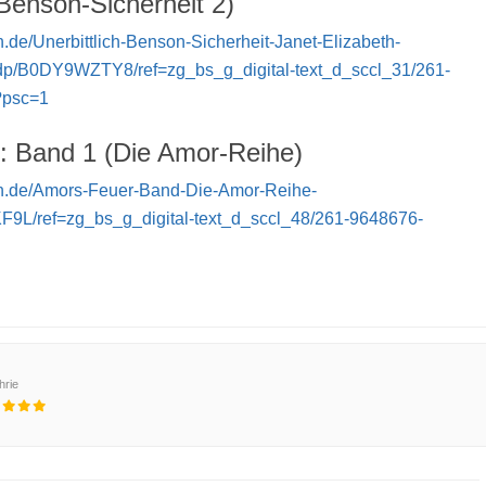
(Benson-Sicherheit 2)
.de/Unerbittlich-Benson-Sicherheit-Janet-Elizabeth-
p/B0DY9WZTY8/ref=zg_bs_g_digital-text_d_sccl_31/261-
?psc=1
: Band 1 (Die Amor-Reihe)
n.de/Amors-Feuer-Band-Die-Amor-Reihe-
9L/ref=zg_bs_g_digital-text_d_sccl_48/261-9648676-
hrie