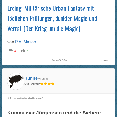
Erding: Militärische Urban Fantasy mit
tödlichen Prüfungen, dunkler Magie und
Verrat (Der Krieg um die Magie)
von
P.A. Mason
A
A
1
4
n
n
k
k
l
l
liebe Grüße _____________________ Hans
i
i
c
c
k
k
e
e
n
n
f
f
Ruhrie
@ruhrie
ü
ü
r
r
688 Beiträge
D
D
a
a
u
u
m
m
e
e
#3
· 7. Oktober 2025, 19:17
n
n
n
n
a
a
c
c
h
h
Kommissar Jörgensen und die Sieben:
u
o
n
b