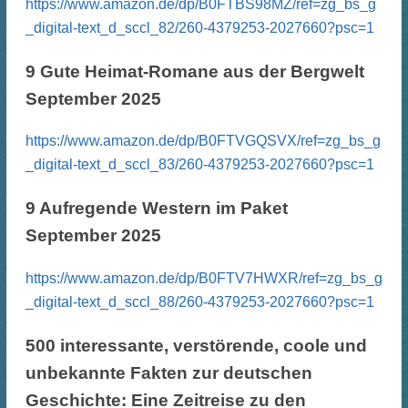
https://www.amazon.de/dp/B0FTBS98MZ/ref=zg_bs_g
_digital-text_d_sccl_82/260-4379253-2027660?psc=1
9 Gute Heimat-Romane aus der Bergwelt
September 2025
https://www.amazon.de/dp/B0FTVGQSVX/ref=zg_bs_g
_digital-text_d_sccl_83/260-4379253-2027660?psc=1
9 Aufregende Western im Paket
September 2025
https://www.amazon.de/dp/B0FTV7HWXR/ref=zg_bs_g
_digital-text_d_sccl_88/260-4379253-2027660?psc=1
500 interessante, verstörende, coole und
unbekannte Fakten zur deutschen
Geschichte: Eine Zeitreise zu den