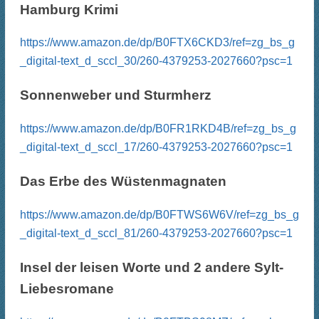
t
e
Hamburg Krimi
e
n
n
.
.
https://www.amazon.de/dp/B0FTX6CKD3/ref=zg_bs_g
_digital-text_d_sccl_30/260-4379253-2027660?psc=1
Sonnenweber und Sturmherz
https://www.amazon.de/dp/B0FR1RKD4B/ref=zg_bs_g
_digital-text_d_sccl_17/260-4379253-2027660?psc=1
Das Erbe des Wüstenmagnaten
https://www.amazon.de/dp/B0FTWS6W6V/ref=zg_bs_g
_digital-text_d_sccl_81/260-4379253-2027660?psc=1
Insel der leisen Worte und 2 andere Sylt-
Liebesromane