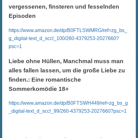
vergessenen, finsteren und fesselnden
Episoden
https://www.amazon.de/dp/B0FTLSWMRG/ref=zg_bs_
g_digital-text_d_sccl_100/260-4379253-2027660?
psc=1
Liebe ohne Hüllen, Manchmal muss man
alles fallen lassen, um die große Liebe zu
finden.: Eine romantische
Sommerkomödie 18+
https://www.amazon.de/dp/B0FTSWH449/ref=zg_bs_g
_digital-text_d_sccl_99/260-4379253-2027660?psc=1