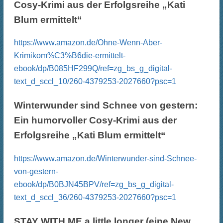
h
h
Cosy-Krimi aus der Erfolgsreihe „Kati
u
o
n
b
Blum ermittelt“
t
e
e
n
n
.
.
https://www.amazon.de/Ohne-Wenn-Aber-
Krimikom%C3%B6die-ermittelt-
ebook/dp/B085HF299Q/ref=zg_bs_g_digital-
text_d_sccl_10/260-4379253-2027660?psc=1
Winterwunder sind Schnee von gestern:
Ein humorvoller Cosy-Krimi aus der
Erfolgsreihe „Kati Blum ermittelt“
https://www.amazon.de/Winterwunder-sind-Schnee-
von-gestern-
ebook/dp/B0BJN45BPV/ref=zg_bs_g_digital-
text_d_sccl_36/260-4379253-2027660?psc=1
STAY WITH ME a little longer (eine New