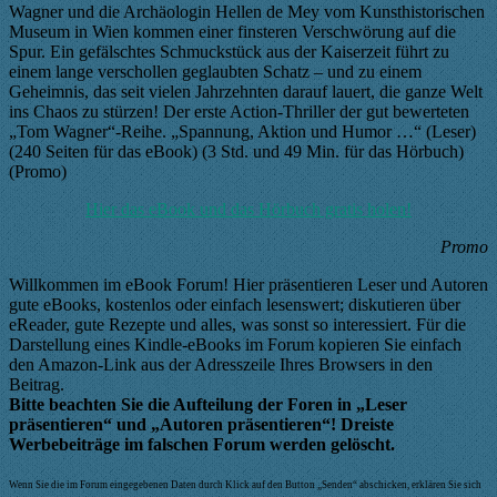
Wagner und die Archäologin Hellen de Mey vom Kunsthistorischen
Museum in Wien kommen einer finsteren Verschwörung auf die
Spur. Ein gefälschtes Schmuckstück aus der Kaiserzeit führt zu
einem lange verschollen geglaubten Schatz – und zu einem
Geheimnis, das seit vielen Jahrzehnten darauf lauert, die ganze Welt
ins Chaos zu stürzen! Der erste Action-Thriller der gut bewerteten
„Tom Wagner“-Reihe. „Spannung, Aktion und Humor …“ (Leser)
(240 Seiten für das eBook) (3 Std. und 49 Min. für das Hörbuch)
(Promo)
Hier das eBook und das Hörbuch gratis holen!
Promo
Willkommen im eBook Forum! Hier präsentieren Leser und Autoren
gute eBooks, kostenlos oder einfach lesenswert; diskutieren über
eReader, gute Rezepte und alles, was sonst so interessiert. Für die
Darstellung eines Kindle-eBooks im Forum kopieren Sie einfach
den Amazon-Link aus der Adresszeile Ihres Browsers in den
Beitrag.
Bitte beachten Sie die Aufteilung der Foren in „Leser
präsentieren“ und „Autoren präsentieren“! Dreiste
Werbebeiträge im falschen Forum werden gelöscht.
Wenn Sie die im Forum eingegebenen Daten durch Klick auf den Button „Senden“ abschicken, erklären Sie sich