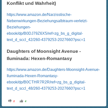
Konflikt und Wahrheit)
https://www.amazon.de/Narzisstische-
Nebenwirkungen-Beziehungsalbtraum-verletzt-
Beziehungen-
ebook/dp/B0DJ79Z6X5/ref=zg_bs_g_digital-
text_d_sccl_42/260-4379253-2027660?psc=1
Daughters of Moonsight Avenue -
Iluminada: Hexen-Romantasy
https://www.amazon.de/Daughters-Moonsight-Avenue-
Iluminada-Hexen-Romantasy-
ebook/dp/B0CTHR7R2R/ref=zg_bs_g_digital-
text_d_sccl_48/260-4379253-2027660?psc=1
A
A
0
4
n
n
k
k