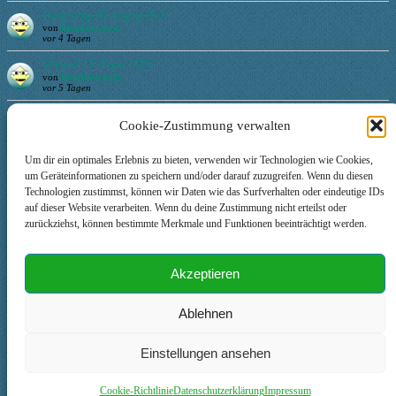
Donnerstag, 06. August 2026
von
Buecherwurm
vor 4 Tagen
Mittwoch, 5. August 2026
von
Buecherwurm
vor 5 Tagen
Dienstag, 4. August 2026
Cookie-Zustimmung verwalten
von
LadySamira
vor 5 Tagen
Um dir ein optimales Erlebnis zu bieten, verwenden wir Technologien wie Cookies,
Login
um Geräteinformationen zu speichern und/oder darauf zuzugreifen. Wenn du diesen
Technologien zustimmst, können wir Daten wie das Surfverhalten oder eindeutige IDs
auf dieser Website verarbeiten. Wenn du deine Zustimmung nicht erteilst oder
Benutzername oder E-Mail-Adresse
zurückziehst, können bestimmte Merkmale und Funktionen beeinträchtigt werden.
Passwort
Akzeptieren
Ablehnen
Angemeldet bleiben
Einstellungen ansehen
© 2026 Johannes Zum Winkel Kreativberatung. Als Amazon-
Cookie-Richtlinie
Datenschutzerklärung
Impressum
Partner verdiene ich an qualifizierten Verkäufen.