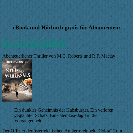
l
l
i
i
c
c
k
k
e
e
n
n
f
f
ü
ü
eBook und Hörbuch gratis für Abonnenten:
r
r
D
D
a
a
u
u
Der Stein des Schicksals
m
m
e
e
n
n
n
n
a
a
Abenteuerlicher Thriller von M.C. Roberts und R.F. Maclay
c
c
h
h
u
o
n
b
t
e
e
n
n
.
.
Ein dunkles Geheimnis der Habsburger. Ein verloren
geglaubter Schatz. Eine atemlose Jagd in die
Vergangenheit …
Der Offizier der österreichischen Antiterroreinheit „Cobra“ Tom