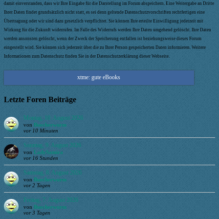
damit einverstanden, dass wir Ihre Eingabe für die Darstellung im Forum abspeichern. Eine Weitergabe an Dritte
Ihrer Daten findet grundsätzlich nicht statt, es sei denn geltende Datenschutzvorschriften rechtfertigen eine
Übertragung oder wir sind dazu gesetzlich verpflichtet. Sie können Ihre erteilte Einwilligung jederzeit mit
Wirkung für die Zukunft widerrufen. Im Falle des Widerrufs werden Ihre Daten umgehend gelöscht. Ihre Daten
werden ansonsten gelöscht, wenn der Zweck der Speicherung entfallen ist beziehungsweise dieses Forum
eingestellt wird. Sie können sich jederzeit über die zu Ihrer Person gespeicherten Daten informieren. Weitere
Informationen zum Datenschutz finden Sie in der Datenschutzerklärung dieser Webseite.
xtme: gute eBooks
Letzte Foren Beiträge
Montag, 10. August 2026
von
Buecherwurm
vor 10 Minuten
Sonntag, 9. August 2026
von
LadySamira
vor 16 Stunden
Samstag, 8. August 2026
von
Buecherwurm
vor 2 Tagen
Freitag, 7. August 2026
von
Buecherwurm
vor 3 Tagen