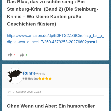
Das Blau, das zu schön sang : Ein
Steinburg-Krimi (Band 2) (Die Steinburg-
Krimis – Wo kleine Kanten große
Geschichten flüstern)
https://www.amazon.de/dp/B0FTS2ZZ8C/ref=zg_bs_g_
digital-text_d_sccl_7/260-4379253-2027660?psc=1
A
A
0
3
n
n
k
k
l
l
i
i
c
c
k
k
Ruhrie
@ruhrie
e
e
n
n
688 Beiträge
f
f
ü
ü
r
r
D
D
a
a
#4
· 7. Oktober 2025, 19:38
u
u
m
m
e
e
n
n
n
n
Ohne Wenn und Aber: Ein humorvoller
a
a
c
c