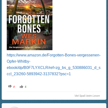
https://www.amazon.de/Forgotten-Bones-vergessenen-
Opfer-Whitby-
ebook/dp/B0F7LYXCLR/ref=zg_bs_g_530886031_d_s
ccl_23/260-5893942-3137832?psc=1
A
A
0
5
n
n
k
k
l
l
Viel Spaß beim Lesen
i
i
c
c
k
k
e
e
n
n