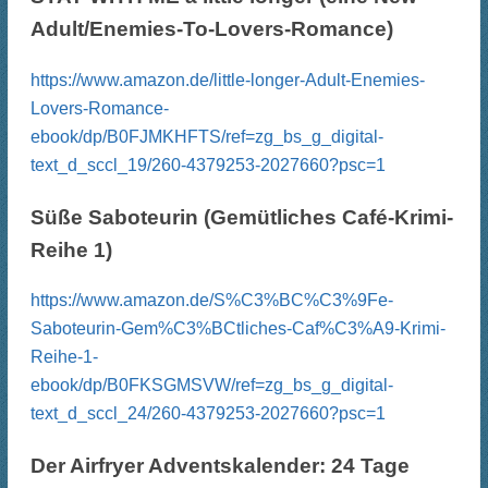
Adult/Enemies-To-Lovers-Romance)
https://www.amazon.de/little-longer-Adult-Enemies-
Lovers-Romance-
ebook/dp/B0FJMKHFTS/ref=zg_bs_g_digital-
text_d_sccl_19/260-4379253-2027660?psc=1
Süße Saboteurin (Gemütliches Café-Krimi-
Reihe 1)
https://www.amazon.de/S%C3%BC%C3%9Fe-
Saboteurin-Gem%C3%BCtliches-Caf%C3%A9-Krimi-
Reihe-1-
ebook/dp/B0FKSGMSVW/ref=zg_bs_g_digital-
text_d_sccl_24/260-4379253-2027660?psc=1
Der Airfryer Adventskalender: 24 Tage