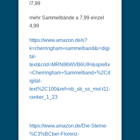
/7,99
mehr Sammelbände a 7,99 einzel
4,99
https://www.amazon.de/s?
k=cherringham+sammelband&i=digi
tal-
text&crid=MRN86WVB6UIH&sprefix
=Cherringham+Sammelband+%2Cd
igital-
text%2C100&ref=nb_sb_ss_mvt-t11-
ranker_1_23
https://www.amazon.de/Die-Sterne-
%C3%BCber-Florenz-