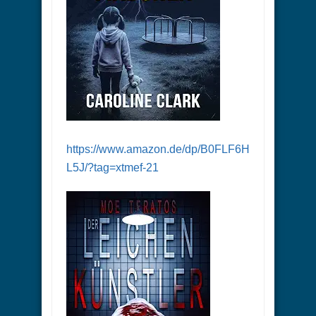
https://www.amazon.de/dp/B0FLF6H
L5J/?tag=xtmef-21