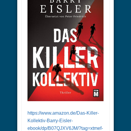
https://www.amazon.de/Das-Killer-
Kollektiv-Barry-Eisler-
ebook/dp/B07QJXV6JM/?tag=xtmef-