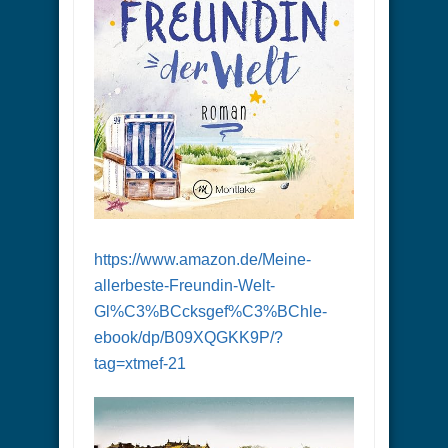
https://www.amazon.de/Meine-
allerbeste-Freundin-Welt-
Gl%C3%BCcksgef%C3%BChle-
ebook/dp/B09XQGKK9P/?
tag=xtmef-21