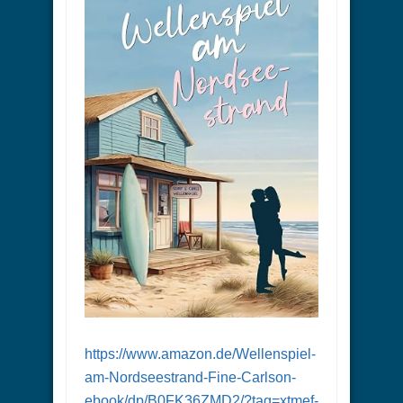
https://www.amazon.de/Wellenspiel-
am-Nordseestrand-Fine-Carlson-
ebook/dp/B0FK36ZMD2/?tag=xtmef-