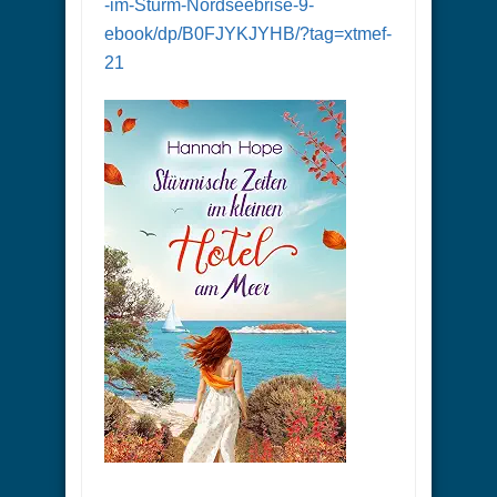
-im-Sturm-Nordseebrise-9-
ebook/dp/B0FJYKJYHB/?tag=xtmef-
21