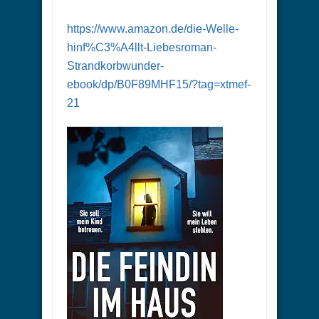
https://www.amazon.de/die-Welle-
hinf%C3%A4llt-Liebesroman-
Strandkorbwunder-
ebook/dp/B0F89MHF15/?tag=xtmef-
21