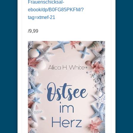
Frauenschicksal-
ebook/dp/B0FG85PKFM/?
tag=xtmef-21
/9,99