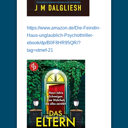
https://www.amazon.de/Die-Feindin-
Haus-unglaublich-Psychothriller-
ebook/dp/B0F8HR95QR/?
tag=xtmef-21