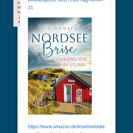
n.
m
21
in
.j
s
Failed to load plugin: visualblocks from url https://forum.xtm
https://www.amazon.de/Inselmelodie