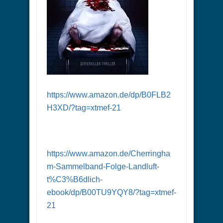
https://www.amazon.de/dp/B0FLB2
H3XD/?tag=xtmef-21
https://www.amazon.de/Cherringha
m-Sammelband-Folge-Landluft-
t%C3%B6dlich-
ebook/dp/B00TU9YQY8/?tag=xtmef-
21