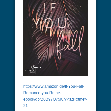
https://www.amazon.de/If-You-Fall-
Romance-you-Reihe-
ebook/dp/B0B97Q75K7/?tag=xtmef-
21