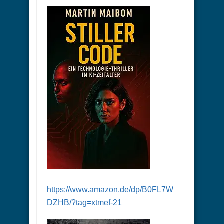
https://www.amazon.de/dp/B0FL7W
DZHB/?tag=xtmef-21