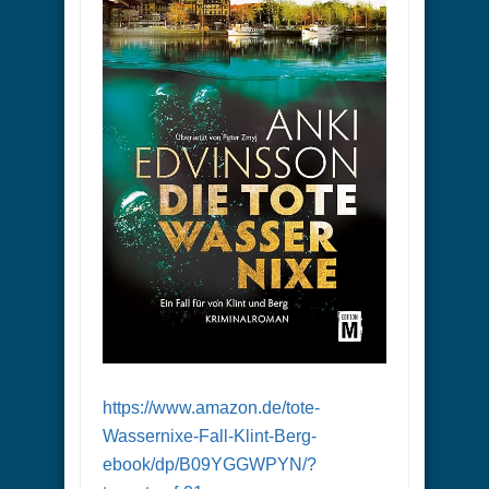
https://www.amazon.de/tote-
Wassernixe-Fall-Klint-Berg-
ebook/dp/B09YGGWPYN/?