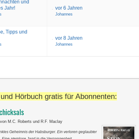
hnachten und
s Jahr!
vor 6 Jahren
s
Johannes
e, Tipps und
vor 8 Jahren
s
Johannes
und Hörbuch gratis für Abonnenten:
chicksals
r von M.C. Roberts und R.F. Maclay
nkles Geheimnis der Habsburger. Ein verloren geglaubter
. Eine atemlose Jagd in die Vergangenheit …