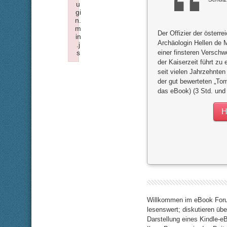
u
gi
n.
m
Der Offizier der österr
in
Archäologin Hellen de
.j
s
einer finsteren Versch
der Kaiserzeit führt z
Failed to load plugin: insertdatetime from url h
seit vielen Jahrzehnten 
der gut bewerteten „To
das eBook) (3 Std. und
H
Willkommen im eBook Forum
lesenswert; diskutieren übe
Darstellung eines Kindle-