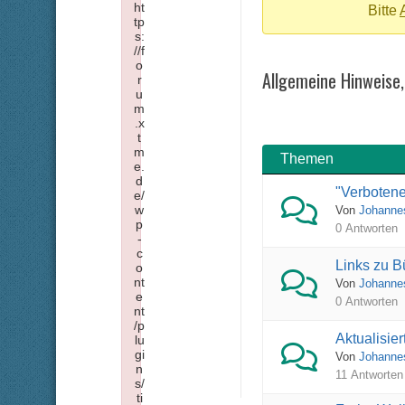
ht
-
Bitte
tp
Du
s:
//f
bist
o
Allgemeine Hinweise
r
hier:
u
m
.x
t
m
Themen
e.
d
"Verboten
e/
w
Von
Johanne
p
0 Antworten
-
c
Links zu B
o
nt
Von
Johanne
e
0 Antworten
nt
/p
Aktualisie
lu
gi
Von
Johanne
n
11 Antworten
s/
ti