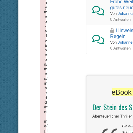
Frohe Wei
n
y
gutes neue
m
Von
Johanne
c
0 Antworten
e
-
Hinweis
a
d
Regeln
v
Von
Johanne
a
0 Antworten
n
c
e
d/
m
c
e/
in
s
eBook 
e
rt
d
Der Stein des S
at
et
i
Abenteuerlicher Thrille
m
e/
Ein du
pl
Schatz