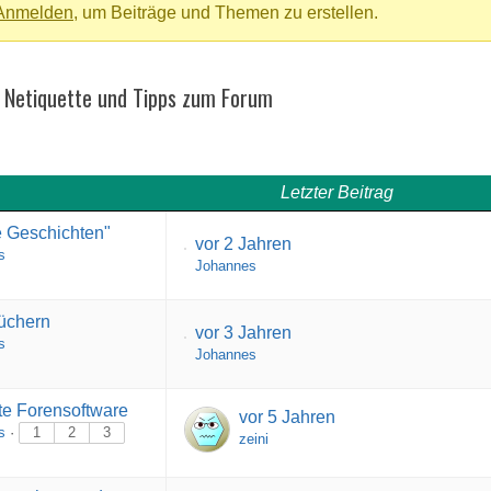
Anmelden
, um Beiträge und Themen zu erstellen.
, Netiquette und Tipps zum Forum
Letzter Beitrag
e Geschichten"
vor 2 Jahren
s
Johannes
üchern
vor 3 Jahren
s
Johannes
rte Forensoftware
vor 5 Jahren
s
·
1
2
3
zeini