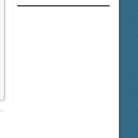
time/plugin.min.js