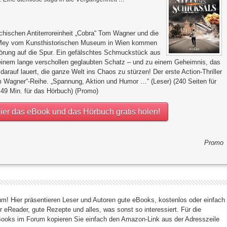
eichischen Antiterroreinheit „Cobra“ Tom Wagner und die
 Mey vom Kunsthistorischen Museum in Wien kommen
wörung auf die Spur. Ein gefälschtes Schmuckstück aus
u einem lange verschollen geglaubten Schatz – und zu einem Geheimnis, das
ttps://forum.xtme.de/wp-content/plugins/tinymce-advanced/mce/insertdate
darauf lauert, die ganze Welt ins Chaos zu stürzen! Der erste Action-Thriller
m Wagner“-Reihe. „Spannung, Aktion und Humor …“ (Leser) (240 Seiten für
 49 Min. für das Hörbuch) (Promo)
ier das eBook und das Hörbuch gratis holen!
Promo
! Hier präsentieren Leser und Autoren gute eBooks, kostenlos oder einfach
r eReader, gute Rezepte und alles, was sonst so interessiert. Für die
eBooks im Forum kopieren Sie einfach den Amazon-Link aus der Adresszeile