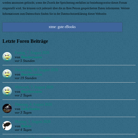
werden ansonsten gelöscht, wenn der Zweck der Speicherung entfallen ist beziehungsweise dieses Forum
eingestellt wird. Sie können sich jederzeit über die zu Ihrer Person gespeicherten Daten informieren. Weitere
Informationen zum Datenschutz finden Sie in der Datenschutzerklärung dieser Webseite.
xtme: gute eBooks
Letzte Foren Beiträge
Freitag, 7. August 2026
von
Buecherwurm
vor 5 Stunden
Donnerstag, 06. August 2026
von
Buecherwurm
vor 19 Stunden
Mittwoch, 5. August 2026
von
Buecherwurm
vor 2 Tagen
Dienstag, 4. August 2026
von
LadySamira
vor 3 Tagen
Montag, 3. August 2026
von
Ruhrie
vor 4 Tagen