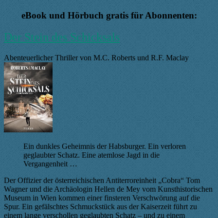
für
für
Daumen
Daumen
eBook und Hörbuch gratis für Abonnenten:
nach
nach
unten.
oben.
Der Stein des Schicksals
Abenteuerlicher Thriller von M.C. Roberts und R.F. Maclay
Ein dunkles Geheimnis der Habsburger. Ein verloren
geglaubter Schatz. Eine atemlose Jagd in die
Vergangenheit …
Der Offizier der österreichischen Antiterroreinheit „Cobra“ Tom
Wagner und die Archäologin Hellen de Mey vom Kunsthistorischen
Museum in Wien kommen einer finsteren Verschwörung auf die
Spur. Ein gefälschtes Schmuckstück aus der Kaiserzeit führt zu
einem lange verschollen geglaubten Schatz – und zu einem