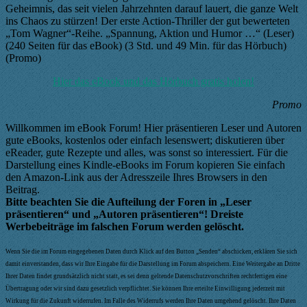
Geheimnis, das seit vielen Jahrzehnten darauf lauert, die ganze Welt
ins Chaos zu stürzen! Der erste Action-Thriller der gut bewerteten
„Tom Wagner“-Reihe. „Spannung, Aktion und Humor …“ (Leser)
(240 Seiten für das eBook) (3 Std. und 49 Min. für das Hörbuch)
(Promo)
Hier das eBook und das Hörbuch gratis holen!
Promo
Willkommen im eBook Forum! Hier präsentieren Leser und Autoren
gute eBooks, kostenlos oder einfach lesenswert; diskutieren über
eReader, gute Rezepte und alles, was sonst so interessiert. Für die
Darstellung eines Kindle-eBooks im Forum kopieren Sie einfach
den Amazon-Link aus der Adresszeile Ihres Browsers in den
Beitrag.
Bitte beachten Sie die Aufteilung der Foren in „Leser
präsentieren“ und „Autoren präsentieren“! Dreiste
Werbebeiträge im falschen Forum werden gelöscht.
Wenn Sie die im Forum eingegebenen Daten durch Klick auf den Button „Senden“ abschicken, erklären Sie sich
damit einverstanden, dass wir Ihre Eingabe für die Darstellung im Forum abspeichern. Eine Weitergabe an Dritte
Ihrer Daten findet grundsätzlich nicht statt, es sei denn geltende Datenschutzvorschriften rechtfertigen eine
Übertragung oder wir sind dazu gesetzlich verpflichtet. Sie können Ihre erteilte Einwilligung jederzeit mit
Wirkung für die Zukunft widerrufen. Im Falle des Widerrufs werden Ihre Daten umgehend gelöscht. Ihre Daten