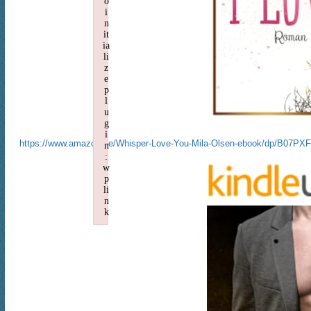
o
i
n
it
ia
li
z
e
p
l
u
g
i
https://www.amazon.de/Whisper-Love-You-Mila-Olsen-ebook/dp/B07P
n
:
w
p
li
n
k
Failed to initialize plugin: wplink