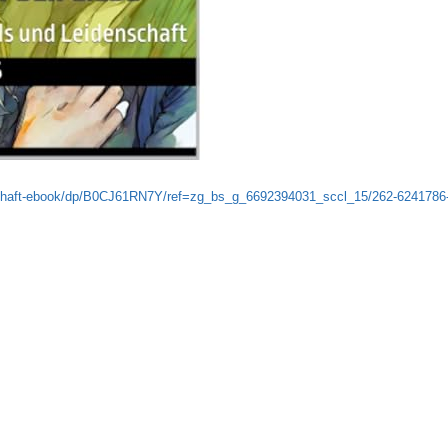
schaft-ebook/dp/B0CJ61RN7Y/ref=zg_bs_g_6692394031_sccl_15/262-624178