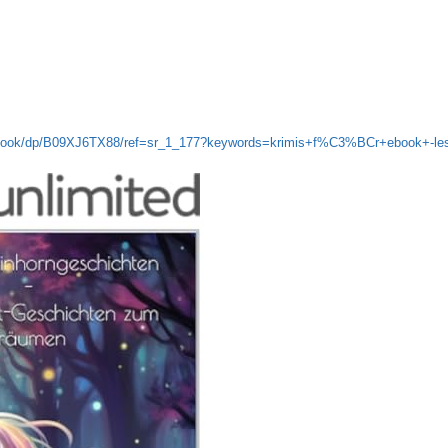
r-ebook/dp/B09XJ6TX88/ref=sr_1_177?keywords=krimis+f%C3%BCr+ebook+-le