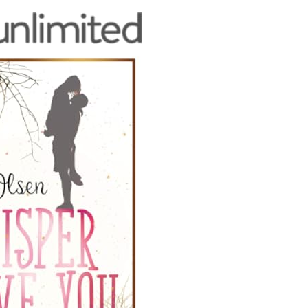
tme.de/wp-content/plugins/tinymce-advanced/mce/print/plugin.min.js