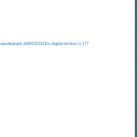
seprobe&qid=1695532241&s=digital-text&sr=1-177