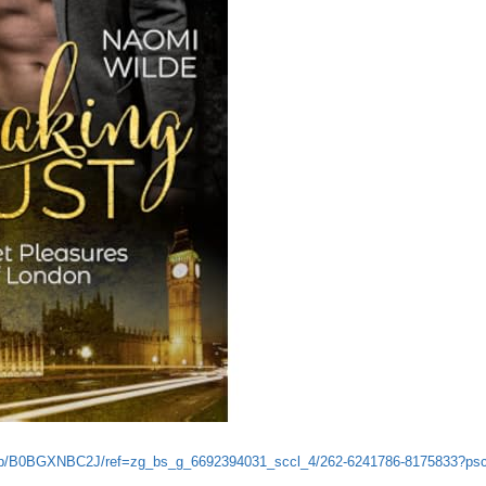
k/dp/B0BGXNBC2J/ref=zg_bs_g_6692394031_sccl_4/262-6241786-8175833?ps