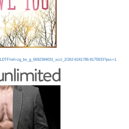
XFLDTF/ref=zg_bs_g_6692394031_sccl_2/262-6241786-8175833?psc=1