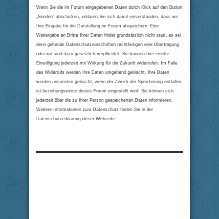
Wenn Sie die im Forum eingegebenen Daten durch Klick auf den Button
„Senden“ abschicken, erklären Sie sich damit einverstanden, dass wir
Ihre Eingabe für die Darstellung im Forum abspeichern. Eine
Weitergabe an Dritte Ihrer Daten findet grundsätzlich nicht statt, es sei
denn geltende Datenschutzvorschriften rechtfertigen eine Übertragung
oder wir sind dazu gesetzlich verpflichtet. Sie können Ihre erteilte
Einwilligung jederzeit mit Wirkung für die Zukunft widerrufen. Im Falle
des Widerrufs werden Ihre Daten umgehend gelöscht. Ihre Daten
werden ansonsten gelöscht, wenn der Zweck der Speicherung entfallen
ist beziehungsweise dieses Forum eingestellt wird. Sie können sich
jederzeit über die zu Ihrer Person gespeicherten Daten informieren.
Weitere Informationen zum Datenschutz finden Sie in der
Datenschutzerklärung dieser Webseite.