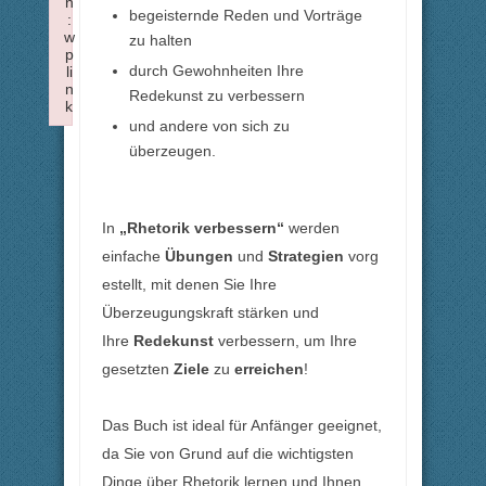
n
begeisternde Reden und Vorträge
:
w
zu halten
p
durch Gewohnheiten Ihre
li
n
Redekunst zu verbessern
k
und andere von sich zu
Failed to initialize plugin: wplink
überzeugen.
In
„Rhetorik verbessern“
werden
einfache
Übungen
und
Strategien
vorg
estellt, mit denen Sie Ihre
Überzeugungskraft stärken und
Ihre
Redekunst
verbessern, um Ihre
gesetzten
Ziele
zu
erreichen
!
Das Buch ist ideal für Anfänger geeignet,
da Sie von Grund auf die wichtigsten
Dinge über Rhetorik lernen und Ihnen