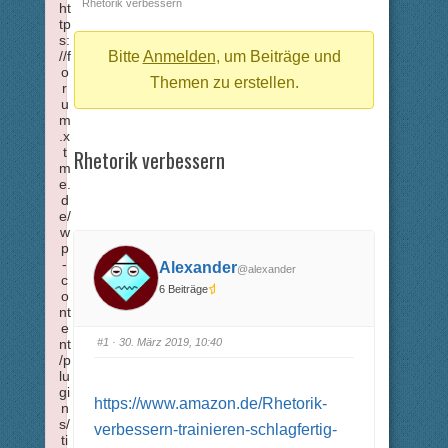
Breadcrumbs
Rhetorik verbessern
ht
tp
-
s:
//f
Du
Bitte
Anmelden
, um Beiträge und
o
bist
Themen zu erstellen.
r
u
hier:
m
.x
t
Rhetorik verbessern
m
e.
d
e/
w
p
-
Alexander
@alexander
c
6 Beiträge
o
nt
e
#1
· 30. März 2019, 10:40
nt
/p
lu
gi
https://www.amazon.de/Rhetorik-
n
s/
verbessern-trainieren-schlagfertig-
ti