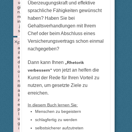
u
Überzeugungskraft und effektive
gi
sprachliche Fähigkeiten gewünscht
n.
m
haben? Haben Sie bei
in
Gehaltsverhandlungen mit Ihrem
.j
s
Chef oder beim Abschluss eines
Failed to load plugin: nonbreaking from url https://forum.xtm
×
Versicherungsvertrags schon einmal
F
a
nachgegeben?
il
e
d
Dann kann Ihnen
„Rhetorik
t
von jetzt an helfen die
verbessern“
o
i
Kunst der Rede für Ihren Vorteil zu
n
nutzen, um gesetzte Ziele zu
iti
a
erreichen.
li
z
e
In diesem Buch lernen Sie:
p
Menschen zu begeistern
l
u
schlagfertig zu werden
g
selbstsicherer aufzutreten
i