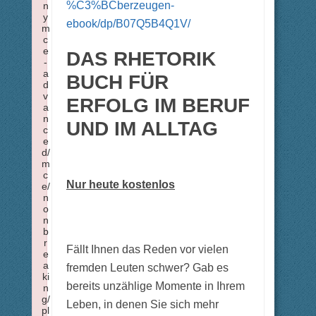
%C3%BCberzeugen-
n
y
ebook/dp/B07Q5B4Q1V/
m
c
e
DAS RHETORIK
-
a
BUCH FÜR
d
v
ERFOLG IM BERUF
a
n
UND IM ALLTAG
c
e
d/
m
c
Nur heute kostenlos
e/
n
o
n
b
r
Fällt Ihnen das Reden vor vielen
e
a
fremden Leuten schwer? Gab es
ki
bereits unzählige Momente in Ihrem
n
g/
Leben, in denen Sie sich mehr
pl