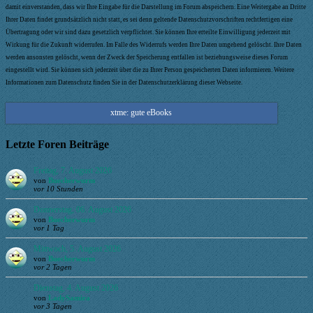
damit einverstanden, dass wir Ihre Eingabe für die Darstellung im Forum abspeichern. Eine Weitergabe an Dritte
Ihrer Daten findet grundsätzlich nicht statt, es sei denn geltende Datenschutzvorschriften rechtfertigen eine
Übertragung oder wir sind dazu gesetzlich verpflichtet. Sie können Ihre erteilte Einwilligung jederzeit mit
Wirkung für die Zukunft widerrufen. Im Falle des Widerrufs werden Ihre Daten umgehend gelöscht. Ihre Daten
werden ansonsten gelöscht, wenn der Zweck der Speicherung entfallen ist beziehungsweise dieses Forum
eingestellt wird. Sie können sich jederzeit über die zu Ihrer Person gespeicherten Daten informieren. Weitere
Informationen zum Datenschutz finden Sie in der Datenschutzerklärung dieser Webseite.
xtme: gute eBooks
Letzte Foren Beiträge
Freitag, 7. August 2026
von
Buecherwurm
vor 10 Stunden
Donnerstag, 06. August 2026
von
Buecherwurm
vor 1 Tag
Mittwoch, 5. August 2026
von
Buecherwurm
vor 2 Tagen
Dienstag, 4. August 2026
von
LadySamira
vor 3 Tagen