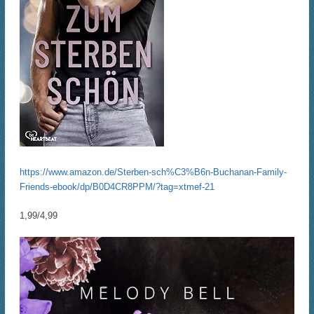
https://www.amazon.de/Sterben-sch%C3%B6n-Buchanan-Family-
Friends-ebook/dp/B0D4CR8PPM/?tag=xtmef-21
1,99/4,99