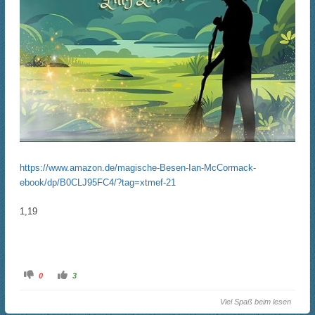
https://www.amazon.de/magische-Besen-Ian-McCormack-
ebook/dp/B0CLJ95FC4/?tag=xtmef-21
1,19
A
A
0
3
n
n
k
k
l
l
Viel Spaß beim lesen
i
i
c
c