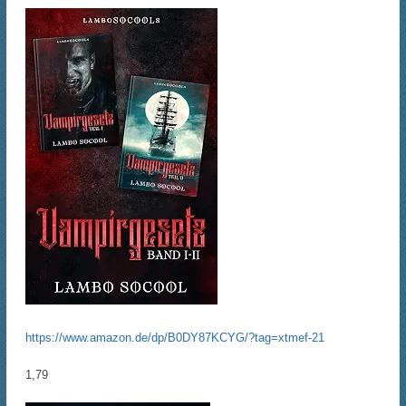
https://www.amazon.de/dp/B0DY87KCYG/?tag=xtmef-21
1,79