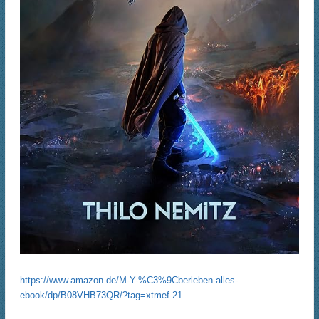
https://www.amazon.de/M-Y-%C3%9Cberleben-alles-
ebook/dp/B08VHB73QR/?tag=xtmef-21