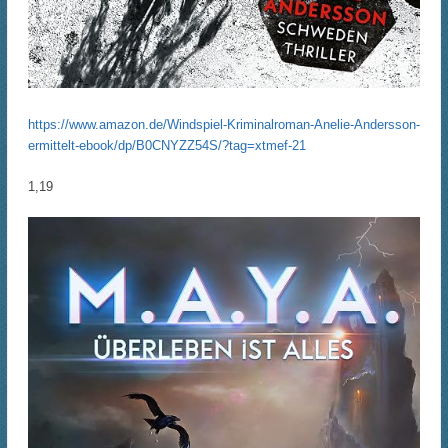
https://www.amazon.de/Windspiel-Kriminalroman-Anelie-Andersson-
ermittelt-ebook/dp/B0CNYZZ54S/?tag=xtmef-21
1,19