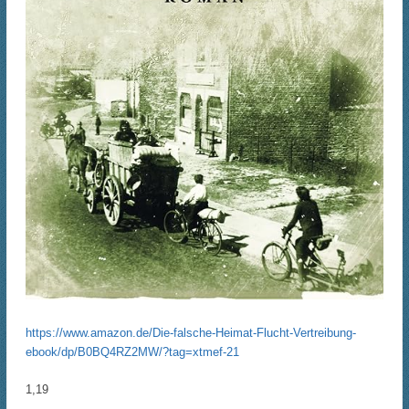
https://www.amazon.de/Die-falsche-Heimat-Flucht-Vertreibung-
ebook/dp/B0BQ4RZ2MW/?tag=xtmef-21
1,19