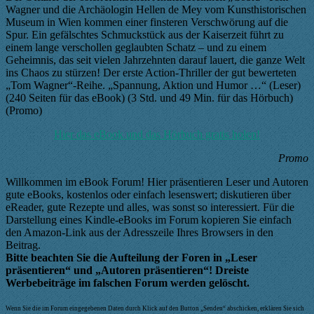
Wagner und die Archäologin Hellen de Mey vom Kunsthistorischen
Museum in Wien kommen einer finsteren Verschwörung auf die
Spur. Ein gefälschtes Schmuckstück aus der Kaiserzeit führt zu
einem lange verschollen geglaubten Schatz – und zu einem
Geheimnis, das seit vielen Jahrzehnten darauf lauert, die ganze Welt
ins Chaos zu stürzen! Der erste Action-Thriller der gut bewerteten
„Tom Wagner“-Reihe. „Spannung, Aktion und Humor …“ (Leser)
(240 Seiten für das eBook) (3 Std. und 49 Min. für das Hörbuch)
(Promo)
Hier das eBook und das Hörbuch gratis holen!
Promo
Willkommen im eBook Forum! Hier präsentieren Leser und Autoren
gute eBooks, kostenlos oder einfach lesenswert; diskutieren über
eReader, gute Rezepte und alles, was sonst so interessiert. Für die
Darstellung eines Kindle-eBooks im Forum kopieren Sie einfach
den Amazon-Link aus der Adresszeile Ihres Browsers in den
Beitrag.
Bitte beachten Sie die Aufteilung der Foren in „Leser
präsentieren“ und „Autoren präsentieren“! Dreiste
Werbebeiträge im falschen Forum werden gelöscht.
Wenn Sie die im Forum eingegebenen Daten durch Klick auf den Button „Senden“ abschicken, erklären Sie sich