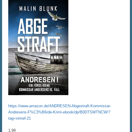
https://www.amazon.de/ANDRESEN-Abgestraft-Kommissar-
Andresens-F%C3%B6rde-Krimi-ebook/dp/B0DTSWTNCW/?
tag=xtmef-21
1,99