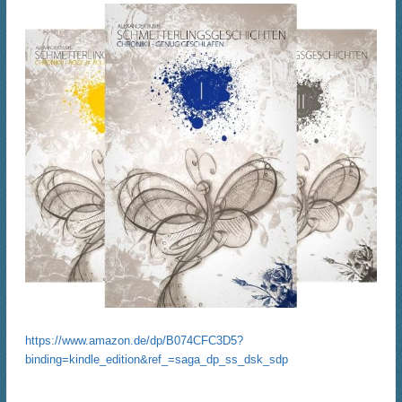
https://www.amazon.de/dp/B074CFC3D5?
binding=kindle_edition&ref_=saga_dp_ss_dsk_sdp