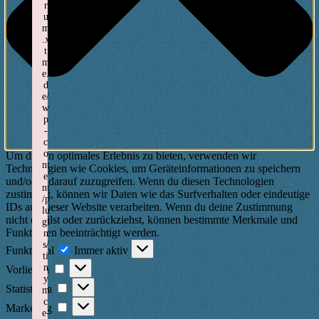
r
u
m
.x
t
m
e.
d
e/
w
p
-
c
o
Um dir ein optimales Erlebnis zu bieten, verwenden wir
nt
Technologien wie Cookies, um Geräteinformationen zu speichern
e
und/oder darauf zuzugreifen. Wenn du diesen Technologien
nt
zustimmst, können wir Daten wie das Surfverhalten oder eindeutige
/p
IDs auf dieser Website verarbeiten. Wenn du deine Zustimmung
lu
nicht erteilst oder zurückziehst, können bestimmte Merkmale und
gi
Funktionen beeinträchtigt werden.
n
Funktional
s/
Funktional
Immer aktiv
ti
Vorlieben
n
Vorlieben
y
Statistiken
Statistiken
m
c
Marketing
Marketing
e-