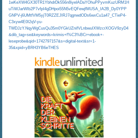
1wKeXW4GX30TR1YbhdrDk556n8iyelADaYOhuPPyvmKuzURM1H
uTiWJarWIb2P7vfpI4gDHpoi55N5vEQFewjfMUSA_IA2B_Dy0YPP
GNPV-j6UMtfVM5yjT0RZZEJIRJ7qgnwdODs6wxCu1a47_CTieP4-
C3xyw4E0I2qV-yu-
TWDJzY.NqyWgCusQu35m0YGkUZnifVLnbwuIXWzcrXOGV9zyD4
&dib_tag=se&keywords=krimis+f%C3%BCr+ebook+-
leseprobe&qid=1742797157&s=digital-text&sr=1-
35&xpid=yBRH3YB6eTHES