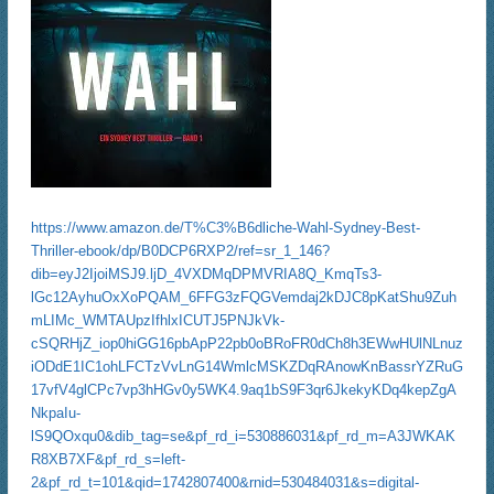
https://www.amazon.de/T%C3%B6dliche-Wahl-Sydney-Best-
Thriller-ebook/dp/B0DCP6RXP2/ref=sr_1_146?
dib=eyJ2IjoiMSJ9.ljD_4VXDMqDPMVRIA8Q_KmqTs3-
lGc12AyhuOxXoPQAM_6FFG3zFQGVemdaj2kDJC8pKatShu9Zuh
mLIMc_WMTAUpzIfhlxICUTJ5PNJkVk-
cSQRHjZ_iop0hiGG16pbApP22pb0oBRoFR0dCh8h3EWwHUlNLnuz
iODdE1IC1ohLFCTzVvLnG14WmlcMSKZDqRAnowKnBassrYZRuG
17vfV4glCPc7vp3hHGv0y5WK4.9aq1bS9F3qr6JkekyKDq4kepZgA
NkpaIu-
lS9QOxqu0&dib_tag=se&pf_rd_i=530886031&pf_rd_m=A3JWKAK
R8XB7XF&pf_rd_s=left-
2&pf_rd_t=101&qid=1742807400&rnid=530484031&s=digital-