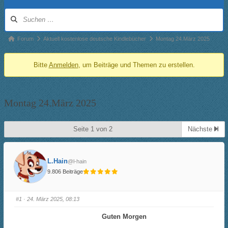
Forum-
Navigation
Forum-
Forum
Aktuell kostenlose deutsche Kindlebücher
Montag 24.März 2025
Breadcrumbs
Bitte
Anmelden
, um Beiträge und Themen zu erstellen.
-
Du
bist
Montag 24.März 2025
hier:
Seite 1 von 2
Nächste
L.Hain
@l-hain
9.806 Beiträge
#1
· 24. März 2025, 08:13
Guten Morgen