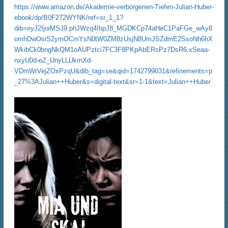
https://www.amazon.de/Akademie-verborgenen-Tiefen-Julian-Huber-
ebook/dp/B0F272WYNK/ref=sr_1_1?
dib=eyJ2IjoiMSJ9.phJWzq4IbpJ8_MGDKCp74aHeC1PaFGe_wAy8
omhDwOsiS2ymOCmYsN0tW0ZM8zUsjN8UmJSZdmE2SsoNh6hX
WkibCk0bngNkQM1oAUPztci7FC3F8PKpAbERsPz7DsR6.xSeaa-
nxyU0d-eZ_UnyLLUkrnXd-
VDmWrVejZOxPzqU&dib_tag=se&qid=1742799031&refinements=p
_27%3AJulian++Huber&s=digital-text&sr=1-1&text=Julian++Huber