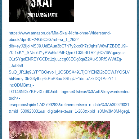
https://www.amazon.de/Mia-Skai-Nicht-ohne-Widerstand-
ebook/dp/B0F24G8C3G/ref=sr_1_263?
dib=eyJ2IjoiMSJ9.UdEAun3bC7N7y2kx0h7zJqhslW8wFZBDEU9l-
Z0f1xKY_SN5i7dYyPVa6ls9MEQjm7T33Irr8TR2-jHO7l6Vqpoycis-
O1rSYgoENREYGCDc1zjuLccg66EQg8qaZ2Xu-S0RfSWWfZg-
_Jat859-
SuQ_JR1lq9LYPTBQevoiI_1GSDSX491TjQiYENZl2bEGWJYQSLV
5bBerey-3trG3yfboj6kPbP8oc-8ShgUF1dc.uZzkDQTAsrY1T-
lncQDMBmzj-
TG146NDkZKPvlXzdI0&dib_tag=se&fst=as%3Aoff&keywords=deu
tsch+-
leseprobe&qid=1742799282&refinements=p_n_date%3A530929031
&rnid=530923031&s=digital-text&sr=1-263&xpid=s0Mw3M8M4gegL