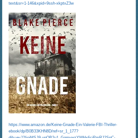
text&sr=1-146&xpid=9ssh-xkptxZ3w
https://www.amazon.de/Keine-Gnade-Ein-Valerie-FBI-Thriller-
ebook/dp/B0B33KHN8D/ref=sr_1_177?
dib=eyJ2IjoiMSJ9.upQB2u1_GqmvwzYWHx6cjPmRJ2SnC-