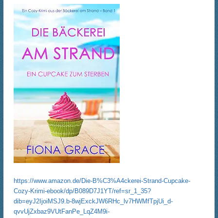
https://www.amazon.de/Die-B%C3%A4ckerei-Strand-Cupcake-
Cozy-Krimi-ebook/dp/B089D7J1YT/ref=sr_1_35?
dib=eyJ2IjoiMSJ9.b-8wjExckJW6RHc_lv7HWMfTpjUi_d-
qvvUjZxbaz9VUtFanPe_LqZ4M9i-