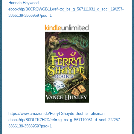
Hannah-Haywood-
ebook/dp/B0CRQWGB1L/ref=zg_bs_g_567111031_d_sccl_19/257-
3366139-3566959?psc=1
https://www.amazon.de/Ferryl-Shayde-Buch-5-Talisman-
ebook/dp/B0DLTK7H2D/ref=zg_bs_g_567119031_d_sccl_22/257-
3366139-3566959?psc=1