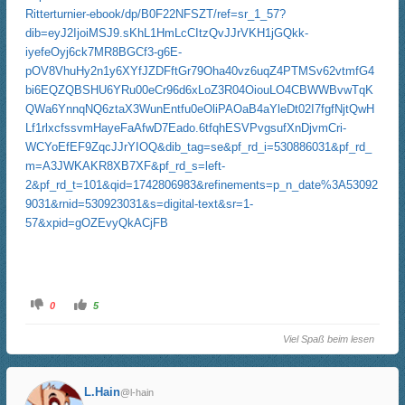
Ritterturnier-ebook/dp/B0F22NFSZT/ref=sr_1_57?
dib=eyJ2IjoiMSJ9.sKhL1HmLcCItzQvJJrVKH1jGQkk-
iyefeOyj6ck7MR8BGCf3-g6E-
pOV8VhuHy2n1y6XYfJZDFftGr79Oha40vz6uqZ4PTMSv62vtmfG4
bi6EQZQBSHU6YRu00eCr96d6xLoZ3R04OiouLO4CBWWBvwTqK
QWa6YnnqNQ6ztaX3WunEntfu0eOliPAOaB4aYleDt02I7fgfNjtQwH
Lf1rlxcfssvmHayeFaAfwD7Eado.6tfqhESVPvgsufXnDjvmCri-
WCYoEfEF9ZqcJJrYIOQ&dib_tag=se&pf_rd_i=530886031&pf_rd_
m=A3JWKAKR8XB7XF&pf_rd_s=left-
2&pf_rd_t=101&qid=1742806983&refinements=p_n_date%3A53092
9031&rnid=530923031&s=digital-text&sr=1-
57&xpid=gOZEvyQkACjFB
A
A
0
5
n
n
k
k
l
l
Viel Spaß beim lesen
i
i
c
c
k
k
e
e
n
n
L.Hain
f
f
@l-hain
ü
ü