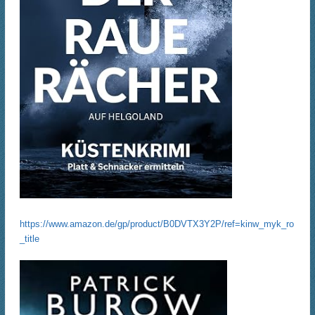
https://www.amazon.de/gp/product/B0DVTX3Y2P/ref=kinw_myk_ro
_title