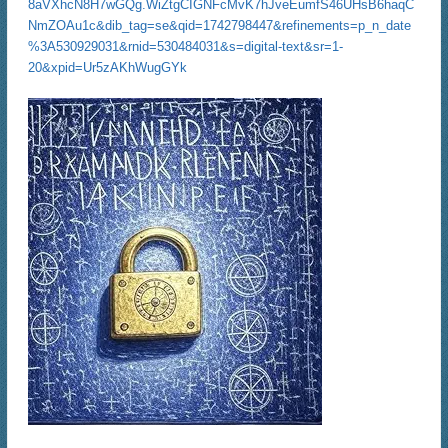
8aVXhcN8H7wGQg.WiZtgCIGNFcMvK7hJveEumfS46UHsB6haqC
NmZOAu1c&dib_tag=se&qid=1742798447&refinements=p_n_date
%3A530929031&rnid=530484031&s=digital-text&sr=1-
20&xpid=Ur5zAKhWugGYk