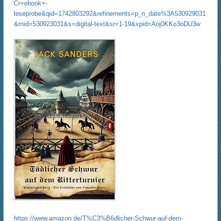
Cr+ebook+-
leseprobe&qid=1742803292&refinements=p_n_date%3A530929031
&rnid=530923031&s=digital-text&sr=1-19&xpid=Aoj0KKo3oDU3w
https://www.amazon.de/T%C3%B6dlicher-Schwur-auf-dem-