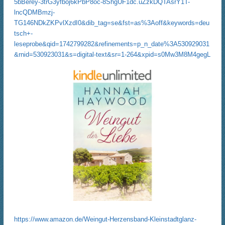
5bBerey-3trG3yfboj6kPbP8oc-8ShgUF1dc.uZzkDQTAsrY1T-
lncQDMBmzj-
TG146NDkZKPvlXzdI0&dib_tag=se&fst=as%3Aoff&keywords=deu
tsch+-
leseprobe&qid=1742799282&refinements=p_n_date%3A530929031
&rnid=530923031&s=digital-text&sr=1-264&xpid=s0Mw3M8M4gegL
https://www.amazon.de/Weingut-Herzensband-Kleinstadtglanz-