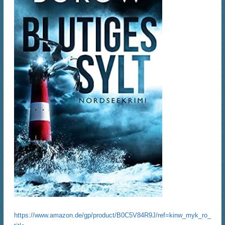
https://www.amazon.de/gp/product/B0C5V84R9J/ref=kinw_myk_ro_