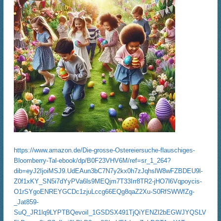
https://www.amazon.de/Die-grosse-Ostereiersuche-flauschiges-
Bloomberry-Tal-ebook/dp/B0F23VHV6M/ref=sr_1_264?
dib=eyJ2IjoiMSJ9.UdEAun3bC7N7y2kx0h7zJqhslW8wFZBDEU9l-
Z0f1xKY_SN5i7dYyPVa6ls9MEQjm7T33Irr8TR2-jHO7l6Vqpoycis-
O1rSYgoENREYGCDc1zjuLccg66EQg8qaZ2Xu-S0RfSWWfZg-
_Jat859-
SuQ_JR1lq9LYPTBQevoiI_1GSDSX491TjQiYENZl2bEGWJYQSLV