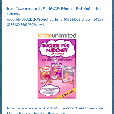
https://www.amazon.de/Eichh%C3%B6rnchen-Emil-Kraft-kleinen-
Schritte-
ebook/dp/B0DZD8FJGQ/ref=zg_bs_g_567124031_d_sccl_14/257-
3366139-3566959?psc=1
https://www.amazon.de/B%C3%BCcher-M%C3%A4dchen-Jahre-
Mutmachgeschichten-Selbstbewusstsein-