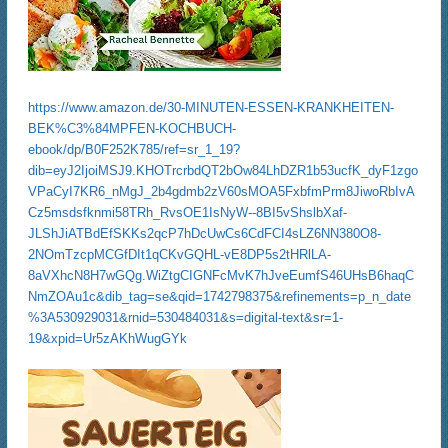
https://www.amazon.de/30-MINUTEN-ESSEN-KRANKHEITEN-
BEK%C3%84MPFEN-KOCHBUCH-
ebook/dp/B0F252K785/ref=sr_1_19?
dib=eyJ2IjoiMSJ9.KHOTrcrbdQT2bOw84LhDZR1b53ucfK_dyF1zgo
VPaCyI7KR6_nMgJ_2b4gdmb2zV60sMOA5FxbfmPrm8JiwoRbIvA
Cz5msdsfknmi58TRh_RvsOE1IsNyW--8BI5vShslbXaf-
JLShJiATBdEfSKKs2qcP7hDcUwCs6CdFCI4sLZ6NN380O8-
2NOmTzcpMCGfDIt1qCKvGQHL-vE8DP5s2tHRlLA-
8aVXhcN8H7wGQg.WiZtgCIGNFcMvK7hJveEumfS46UHsB6haqC
NmZOAu1c&dib_tag=se&qid=1742798375&refinements=p_n_date
%3A530929031&rnid=530484031&s=digital-text&sr=1-
19&xpid=Ur5zAKhWugGYk