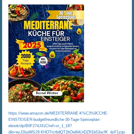
https://www.amazon.de/MEDITERRANE-K%C3%9CCHE-
EINSTEIGER-budgetfreundliche-30-Tage-Speiseplan-
ebook/dp/B0F274J41C/ref=sr_1_18?
dib=eyJ2IjoiMSJ9.KHOTrcrbdQT2bOw84LhDZR1b53ucfK_dyF1zgo