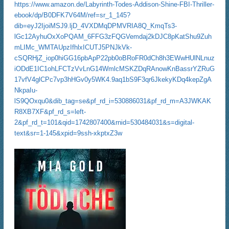
https://www.amazon.de/Labyrinth-Todes-Addison-Shine-FBI-Thriller-
ebook/dp/B0DFK7V64M/ref=sr_1_145?
dib=eyJ2IjoiMSJ9.ljD_4VXDMqDPMVRIA8Q_KmqTs3-
lGc12AyhuOxXoPQAM_6FFG3zFQGVemdaj2kDJC8pKatShu9Zuh
mLIMc_WMTAUpzIfhlxICUTJ5PNJkVk-
cSQRHjZ_iop0hiGG16pbApP22pb0oBRoFR0dCh8h3EWwHUlNLnuz
iODdE1IC1ohLFCTzVvLnG14WmlcMSKZDqRAnowKnBassrYZRuG
17vfV4glCPc7vp3hHGv0y5WK4.9aq1bS9F3qr6JkekyKDq4kepZgA
NkpaIu-
lS9QOxqu0&dib_tag=se&pf_rd_i=530886031&pf_rd_m=A3JWKAK
R8XB7XF&pf_rd_s=left-
2&pf_rd_t=101&qid=1742807400&rnid=530484031&s=digital-
text&sr=1-145&xpid=9ssh-xkptxZ3w