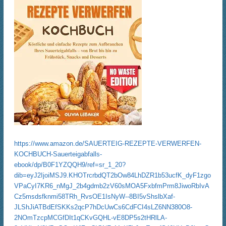
https://www.amazon.de/SAUERTEIG-REZEPTE-VERWERFEN-
KOCHBUCH-Sauerteigabfalls-
ebook/dp/B0F1YZQQH9/ref=sr_1_20?
dib=eyJ2IjoiMSJ9.KHOTrcrbdQT2bOw84LhDZR1b53ucfK_dyF1zgo
VPaCyI7KR6_nMgJ_2b4gdmb2zV60sMOA5FxbfmPrm8JiwoRbIvA
Cz5msdsfknmi58TRh_RvsOE1IsNyW--8BI5vShslbXaf-
JLShJiATBdEfSKKs2qcP7hDcUwCs6CdFCI4sLZ6NN380O8-
2NOmTzcpMCGfDIt1qCKvGQHL-vE8DP5s2tHRlLA-