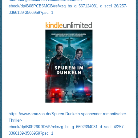
ebook/dp/B08PCB6MGB/ref=zg_bs_g_567124031_d_sccl_26/257-
3366139-3566959?psc=1
https://www.amazon.de/Spuren-Dunkeln-spannender-romantischer-
Thriller-
ebook/dp/B0F26K9D5P/ref=zg_bs_g_6692394031_d_sccl_4/257-
3366139-3566959?psc=1