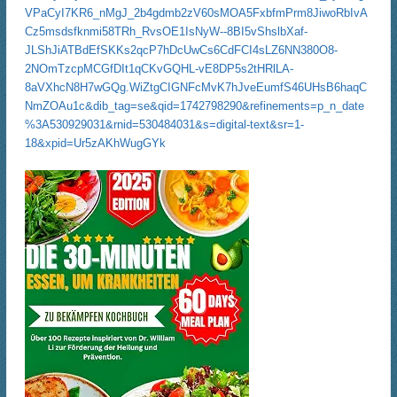
VPaCyI7KR6_nMgJ_2b4gdmb2zV60sMOA5FxbfmPrm8JiwoRbIvA
Cz5msdsfknmi58TRh_RvsOE1IsNyW--8BI5vShslbXaf-
JLShJiATBdEfSKKs2qcP7hDcUwCs6CdFCI4sLZ6NN380O8-
2NOmTzcpMCGfDIt1qCKvGQHL-vE8DP5s2tHRlLA-
8aVXhcN8H7wGQg.WiZtgCIGNFcMvK7hJveEumfS46UHsB6haqC
NmZOAu1c&dib_tag=se&qid=1742798290&refinements=p_n_date
%3A530929031&rnid=530484031&s=digital-text&sr=1-
18&xpid=Ur5zAKhWugGYk