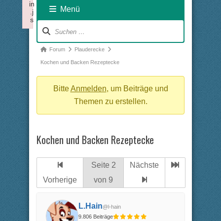
in
Menü
.j
s
Forum-
Failed to load plugin: visualchars from url https://forum.xtme
Navigation
Forum-
Forum
Plauderecke
Breadcrumbs
Kochen und Backen Rezeptecke
-
Du
Bitte
Anmelden
, um Beiträge und
bist
Themen zu erstellen.
hier:
Kochen und Backen Rezeptecke
Seite 2
Nächste
Vorherige
von 9
L.Hain
@l-hain
9.806 Beiträge