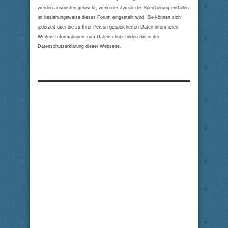
werden ansonsten gelöscht, wenn der Zweck der Speicherung entfallen
ist beziehungsweise dieses Forum eingestellt wird. Sie können sich
jederzeit über die zu Ihrer Person gespeicherten Daten informieren.
Weitere Informationen zum Datenschutz finden Sie in der
Datenschutzerklärung dieser Webseite.