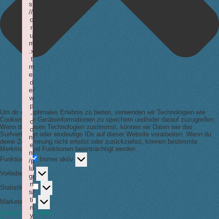
s:
//f
o
r
u
m
.x
t
m
e.
d
e/
w
p
Um dir ein optimales Erlebnis zu bieten, verwenden wir Technologien wie
-
Cookies, um Geräteinformationen zu speichern und/oder darauf zuzugreifen.
c
Wenn du diesen Technologien zustimmst, können wir Daten wie das
o
Surfverhalten oder eindeutige IDs auf dieser Website verarbeiten. Wenn du
nt
deine Zustimmung nicht erteilst oder zurückziehst, können bestimmte
e
Merkmale und Funktionen beeinträchtigt werden.
nt
Funktional
Funktional
Immer aktiv
/p
lu
Vorlieben
Vorlieben
gi
n
Statistiken
Statistiken
s/
Marketing
ti
Marketing
n
Optionen verwalten
y