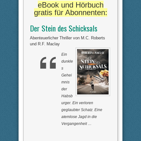
e
e
eBook und Hörbuch
n
n
n
n
gratis für Abonnenten:
a
a
c
c
h
h
u
o
Der Stein des Schicksals
n
b
t
e
e
n
n
.
Abenteuerlicher Thriller von M.C. Roberts
.
und R.F. Maclay
Ein
dunkle
s
Gehei
mnis
der
Habsb
urger. Ein verloren
geglaubter Schatz. Eine
atemlose Jagd in die
Vergangenheit …