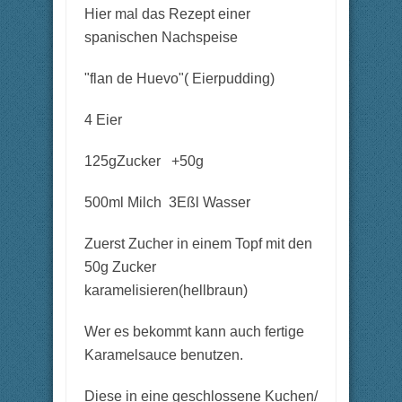
a
a
Hier mal das Rezept einer
c
c
h
h
u
o
spanischen Nachspeise
n
b
t
e
e
n
n
.
"flan de Huevo"( Eierpudding)
.
4 Eier
125gZucker +50g
500ml Milch 3Eßl Wasser
Zuerst Zucher in einem Topf mit den
50g Zucker
karamelisieren(hellbraun)
Wer es bekommt kann auch fertige
Karamelsauce benutzen.
Diese in eine geschlossene Kuchen/