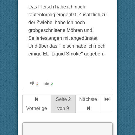
Das Fleisch habe ich noch
rautenförmig eingeritzt. Zusätzlich zu
der Zwiebel habe ich noch
grobgeschnittene Möhren und
Selleriestangen mit angedünstet.
Und über das Fleisch habe ich noch
einige EL "Liquid Smoke" gegeben.
A
A
0
2
n
n
k
k
l
l
i
i
Seite 2
Nächste
c
c
k
k
e
e
Vorherige
von 9
n
n
f
f
ü
ü
r
r
D
D
a
a
u
u
m
m