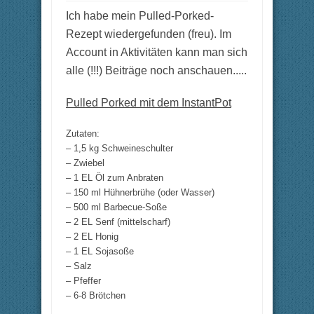
m
m
e
e
Ich habe mein Pulled-Porked-
n
n
n
n
a
a
Rezept wiedergefunden (freu). Im
c
c
h
h
Account in Aktivitäten kann man sich
u
o
n
b
alle (!!!) Beiträge noch anschauen.....
t
e
e
n
n
.
.
Pulled Porked mit dem InstantPot
Zutaten:
– 1,5 kg Schweineschulter
– Zwiebel
– 1 EL Öl zum Anbraten
– 150 ml Hühnerbrühe (oder Wasser)
– 500 ml Barbecue-Soße
– 2 EL Senf (mittelscharf)
– 2 EL Honig
– 1 EL Sojasoße
– Salz
– Pfeffer
– 6-8 Brötchen