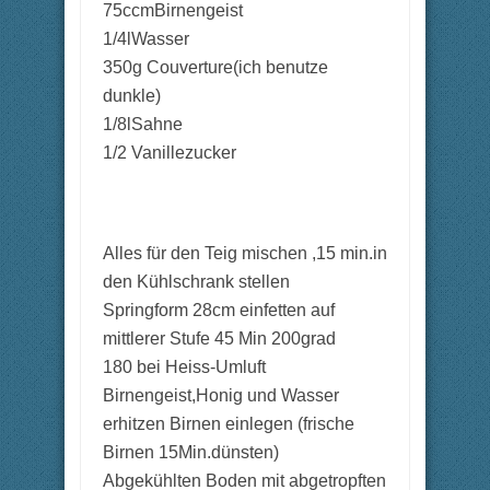
75ccmBirnengeist
1/4lWasser
350g Couverture(ich benutze
dunkle)
1/8lSahne
1/2 Vanillezucker
Alles für den Teig mischen ,15 min.in
den Kühlschrank stellen
Springform 28cm einfetten auf
mittlerer Stufe 45 Min 200grad
180 bei Heiss-Umluft
Birnengeist,Honig und Wasser
erhitzen Birnen einlegen (frische
Birnen 15Min.dünsten)
Abgekühlten Boden mit abgetropften