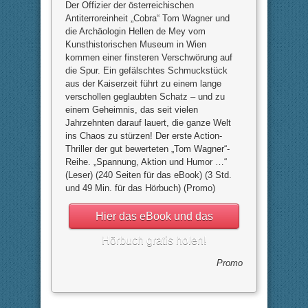
Der Offizier der österreichischen
Antiterroreinheit „Cobra“ Tom Wagner und
die Archäologin Hellen de Mey vom
Kunsthistorischen Museum in Wien
kommen einer finsteren Verschwörung auf
die Spur. Ein gefälschtes Schmuckstück
aus der Kaiserzeit führt zu einem lange
verschollen geglaubten Schatz – und zu
einem Geheimnis, das seit vielen
Jahrzehnten darauf lauert, die ganze Welt
ins Chaos zu stürzen! Der erste Action-
Thriller der gut bewerteten „Tom Wagner“-
Reihe. „Spannung, Aktion und Humor …“
(Leser) (240 Seiten für das eBook) (3 Std.
und 49 Min. für das Hörbuch) (Promo)
Hier das eBook und das
Hörbuch gratis holen!
Promo