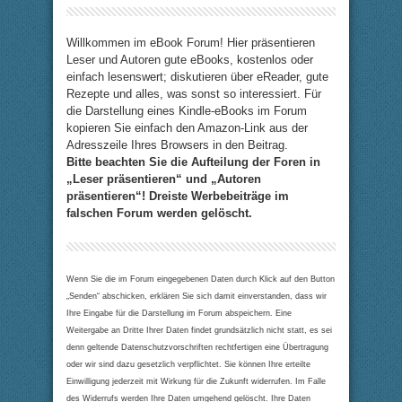
Willkommen im eBook Forum! Hier präsentieren
Leser und Autoren gute eBooks, kostenlos oder
einfach lesenswert; diskutieren über eReader, gute
Rezepte und alles, was sonst so interessiert. Für
die Darstellung eines Kindle-eBooks im Forum
kopieren Sie einfach den Amazon-Link aus der
Adresszeile Ihres Browsers in den Beitrag.
Bitte beachten Sie die Aufteilung der Foren in
„Leser präsentieren“ und „Autoren
präsentieren“! Dreiste Werbebeiträge im
falschen Forum werden gelöscht.
Wenn Sie die im Forum eingegebenen Daten durch Klick auf den Button
„Senden“ abschicken, erklären Sie sich damit einverstanden, dass wir
Ihre Eingabe für die Darstellung im Forum abspeichern. Eine
Weitergabe an Dritte Ihrer Daten findet grundsätzlich nicht statt, es sei
denn geltende Datenschutzvorschriften rechtfertigen eine Übertragung
oder wir sind dazu gesetzlich verpflichtet. Sie können Ihre erteilte
Einwilligung jederzeit mit Wirkung für die Zukunft widerrufen. Im Falle
des Widerrufs werden Ihre Daten umgehend gelöscht. Ihre Daten