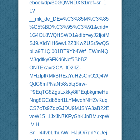
ebook/dp/B0GQWNDXS1/ref=sr_1_
1?
__mk_de_DE=%C3%85M%C3%85
%C5%BD%C3%95%C3%91&crid=
1G4OL8WQHSWD1&dib=eyJ2IjoiM
SJ9.XldYlH6ewL2Z3KwZUSr5wQS
bLa9T1QI001BT9Yb4Wtf_EWmNQ
M3qdfkyGFKd6Ncf5BbBZ-
ONTExavr2CA_fO2IlZ-
MHzIpIRMkBREaYuH2sCnO2Q4W
QdG6mPNaN58s5tqSirw-
P9EqTG8ZguLxkky8tPEqbkgmeHu
Nng8GCdb5brf1LYMwohNHZvKuq
CS7cTs9ZqxGJDU9MJSYA3aB22E
voW15_1JxJN7KFyGhKJnBM.rxpW
-V-H-
Sn_l44vbLrhuAW_HJjiOi7gnYcUej