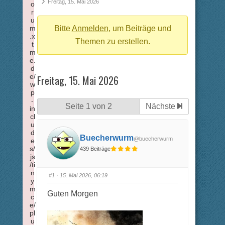
Breadcrumbs
Freitag, 15. Mai 2026
o
r
-
u
m
Du
Bitte
Anmelden
, um Beiträge und
.x
bist
Themen zu erstellen.
t
m
hier:
e.
d
e/
Freitag, 15. Mai 2026
w
p
-
Seite 1 von 2
Nächste
in
cl
u
d
Buecherwurm
@buecherwurm
e
s/
439 Beiträge
js
/ti
n
#1
· 15. Mai 2026, 06:19
y
m
Guten Morgen
c
e/
pl
u