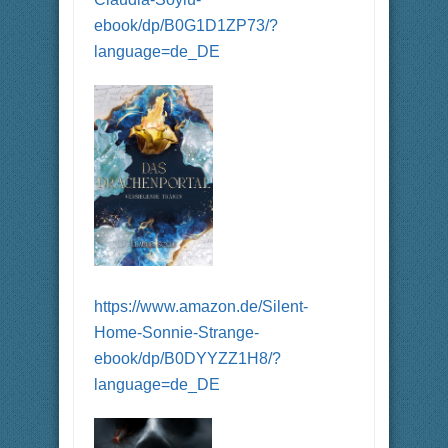
u
o
n
b
ebook/dp/B0G1D1ZP73/?
t
e
e
n
n
.
language=de_DE
.
https://www.amazon.de/Silent-
Home-Sonnie-Strange-
ebook/dp/B0DYYZZ1H8/?
language=de_DE