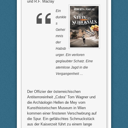
und R.F. Maclay
n
.
.
Ein
dunkle
s
Gehei
mnis
der
Habsb
urger. Ein verloren
geglaubter Schatz. Eine
atemlose Jagd in die
Vergangenheit …
Der Offizier der österreichischen
Antiterroreinheit „Cobra“ Tom Wagner und
die Archäologin Hellen de Mey vom
Kunsthistorischen Museum in Wien
kommen einer finsteren Verschwörung auf
die Spur. Ein gefälschtes Schmuckstück
aus der Kaiserzeit führt zu einem lange