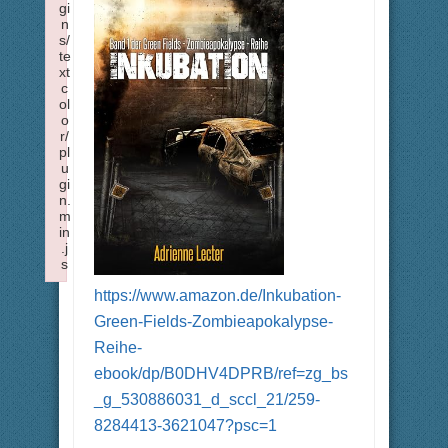
gi
n
s/
te
xt
c
ol
o
r/
pl
u
gi
n.
m
in
.j
s
Failed to load plugin: textcolor from url https://forum.xtme.de/w
https://www.amazon.de/Inkubation-
Green-Fields-Zombieapokalypse-
Reihe-
ebook/dp/B0DHV4DPRB/ref=zg_bs
_g_530886031_d_sccl_21/259-
8284413-3621047?psc=1