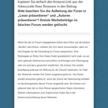
kopieren Sie einfach den Amazon-Link aus der
Adresszeile Ihres Browsers in den Beitrag.
Bitte beachten Sie die Aufteilung der Foren in
„Leser präsentieren“ und „Autoren
präsentieren“! Dreiste Werbebeiträge im
falschen Forum werden gelöscht.
Wenn Sie die im Forum eingegebenen Daten durch Klick auf den Button
„Senden“ abschicken, erklären Sie sich damit einverstanden, dass wir
Ihre Eingabe für die Darstellung im Forum abspeichern. Eine
Weitergabe an Dritte Ihrer Daten findet grundsätzlich nicht statt, es sei
denn geltende Datenschutzvorschriften rechtfertigen eine Übertragung
oder wir sind dazu gesetzlich verpflichtet. Sie können Ihre erteilte
Einwilligung jederzeit mit Wirkung für die Zukunft widerrufen. Im Falle
des Widerrufs werden Ihre Daten umgehend gelöscht. Ihre Daten
werden ansonsten gelöscht, wenn der Zweck der Speicherung entfallen
ist beziehungsweise dieses Forum eingestellt wird. Sie können sich
jederzeit über die zu Ihrer Person gespeicherten Daten informieren.
Weitere Informationen zum Datenschutz finden Sie in der
Datenschutzerklärung dieser Webseite.