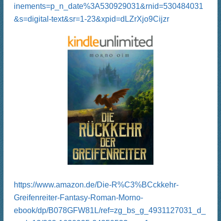
inements=p_n_date%3A530929031&rnid=530484031
&s=digital-text&sr=1-23&xpid=dLZrXjo9Cijzr
https://www.amazon.de/Die-R%C3%BCckkehr-
Greifenreiter-Fantasy-Roman-Morno-
ebook/dp/B078GFW81L/ref=zg_bs_g_4931127031_d_