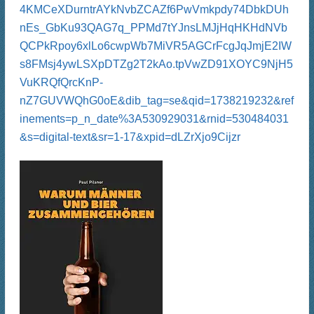
4KMCeXDurntrAYkNvbZCAZf6PwVmkpdy74DbkDUh
nEs_GbKu93QAG7q_PPMd7tYJnsLMJjHqHKHdNVb
QCPkRpoy6xlLo6cwpWb7MiVR5AGCrFcgJqJmjE2IW
s8FMsj4ywLSXpDTZg2T2kAo.tpVwZD91XOYC9NjH5
VuKRQfQrcKnP-
nZ7GUVWQhG0oE&dib_tag=se&qid=1738219232&ref
inements=p_n_date%3A530929031&rnid=530484031
&s=digital-text&sr=1-17&xpid=dLZrXjo9Cijzr