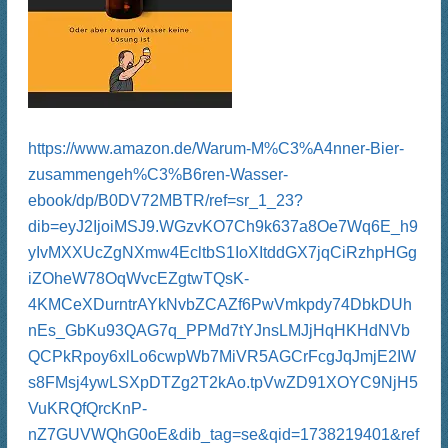
https://www.amazon.de/Warum-M%C3%A4nner-Bier-
zusammengeh%C3%B6ren-Wasser-
ebook/dp/B0DV72MBTR/ref=sr_1_23?
dib=eyJ2IjoiMSJ9.WGzvKO7Ch9k637a8Oe7Wq6E_h9
yIvMXXUcZgNXmw4EcltbS1IoXItddGX7jqCiRzhpHGg
iZOheW78OqWvcEZgtwTQsK-
4KMCeXDurntrAYkNvbZCAZf6PwVmkpdy74DbkDUh
nEs_GbKu93QAG7q_PPMd7tYJnsLMJjHqHKHdNVb
QCPkRpoy6xlLo6cwpWb7MiVR5AGCrFcgJqJmjE2IW
s8FMsj4ywLSXpDTZg2T2kAo.tpVwZD91XOYC9NjH5
VuKRQfQrcKnP-
nZ7GUVWQhG0oE&dib_tag=se&qid=1738219401&ref