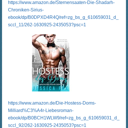
https://www.amazon.de/Sternensaaten-Die-Shadarh-
Chroniken-Sirius-
ebook/dp/B0DPXD4R4Q/ref=zg_bs_g_610659031_d_
sccl_11/262-1630925-2435053?psc=1
https://www.amazon.de/Die-Hostess-Doms-
Milliard%C3%A4r-Liebesroman-
ebook/dp/B0BCH1WLW9/ref=zg_bs_g_610659031_d_
sccl_92/262-1630925-2435053?psc=1