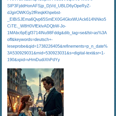
SlP3FjddHonAFSjp_DjVd_UBLD6yOpeRyZ-
dJgirOWKGy2fReqkKhpebst-
_EIBiSJEma6Qvp65SmEX0G4GkxWUAck614NNko5
CiTE._W8H0VfEklvADQbW-Jo-
1MAbc6pEgf3714INu98Fddg&dib_tag=se&fst=as%3A
off&keywords=deutsch+-
leseprobe&qid=1738226405&refinements=p_n_date%
3A530929031&rnid=530923031&s=digital-text&sr=1-
190&xpid=vHmDudiXhPdYy