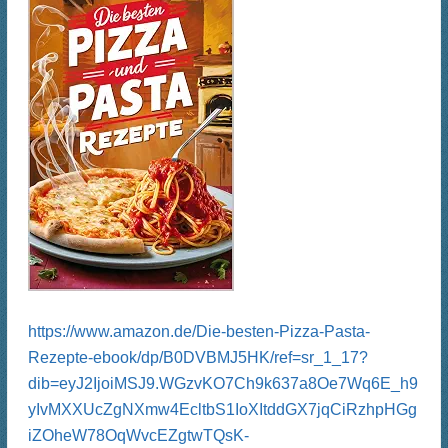
https://www.amazon.de/Die-besten-Pizza-Pasta-
Rezepte-ebook/dp/B0DVBMJ5HK/ref=sr_1_17?
dib=eyJ2IjoiMSJ9.WGzvKO7Ch9k637a8Oe7Wq6E_h9
yIvMXXUcZgNXmw4EcltbS1IoXItddGX7jqCiRzhpHGg
iZOheW78OqWvcEZgtwTQsK-