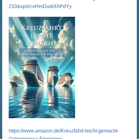
210&xpid=vHmDudiXhPdYy
https://www.amazon.de/Kreuzfahrt-leicht-gemacht-
Geheimnisse-Einsteiger-