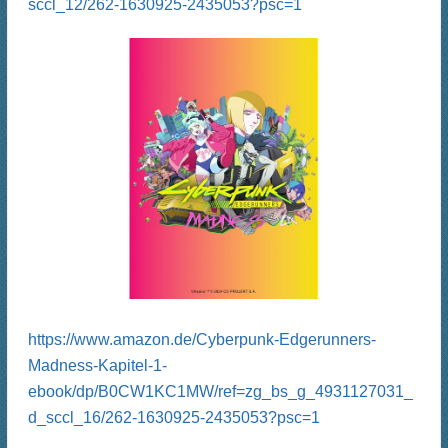
sccl_12/262-1630925-2435053?psc=1
https://www.amazon.de/Cyberpunk-Edgerunners-
Madness-Kapitel-1-
ebook/dp/B0CW1KC1MW/ref=zg_bs_g_4931127031_
d_sccl_16/262-1630925-2435053?psc=1