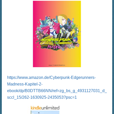
https://www.amazon.de/Cyberpunk-Edgerunners-
Madness-Kapitel-2-
ebook/dp/B0DTTB66NN/ref=zg_bs_g_4931127031_d_
sccl_15/262-1630925-2435053?psc=1