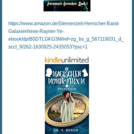
https://www.amazon.de/Sternenzeit-Herrscher-Band-
Galaxienhexe-Rayner-Ye-
ebook/dp/B0DTLGKG3M/ref=zg_bs_g_567119031_d_
sccl_9/262-1630925-2435053?psc=1