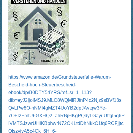
https://www.amazon.de/Grundsteuerfalle-Warum-
Bescheid-hoch-Steuerbescheid-
ebook/dp/B0DTY54YRS/ref=sr_1_113?
dib=eyJ2IjoiMSJ9.MLO8WQMIRJfnP4c2Njz9sBVf13sI
QvLPw8O-hNMI4gMZT4UoYB2dpJAvtqw3Ye-
7OFI2FmtU6GXHQ2_ahRBjHKgPQdyLGayuUftgl5q6P
lVMTSJzwrUHlKBphwrN72OKLtdDhNkkO1fq6RCFjjtc
QIszvivA5c4Ck_6H_6-