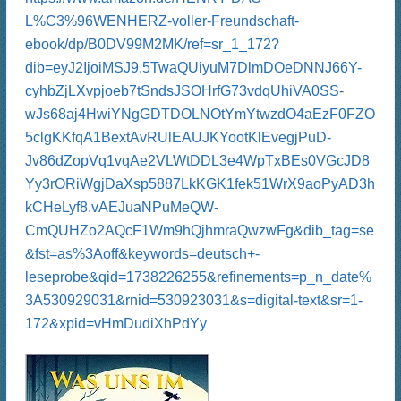
L%C3%96WENHERZ-voller-Freundschaft-
ebook/dp/B0DV99M2MK/ref=sr_1_172?
dib=eyJ2IjoiMSJ9.5TwaQUiyuM7DlmDOeDNNJ66Y-
cyhbZjLXvpjoeb7tSndsJSOHrfG73vdqUhiVA0SS-
wJs68aj4HwiYNgGDTDOLNOtYmYtwzdO4aEzF0FZO
5clgKKfqA1BextAvRUlEAUJKYootKlEvegjPuD-
Jv86dZopVq1vqAe2VLWtDDL3e4WpTxBEs0VGcJD8
Yy3rORiWgjDaXsp5887LkKGK1fek51WrX9aoPyAD3h
kCHeLyf8.vAEJuaNPuMeQW-
CmQUHZo2AQcF1Wm9hQjhmraQwzwFg&dib_tag=se
&fst=as%3Aoff&keywords=deutsch+-
leseprobe&qid=1738226255&refinements=p_n_date%
3A530929031&rnid=530923031&s=digital-text&sr=1-
172&xpid=vHmDudiXhPdYy