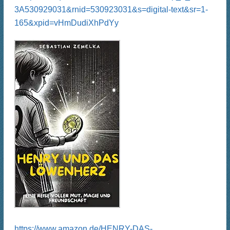
3A530929031&rnid=530923031&s=digital-text&sr=1-
165&xpid=vHmDudiXhPdYy
https://www.amazon.de/HENRY-DAS-