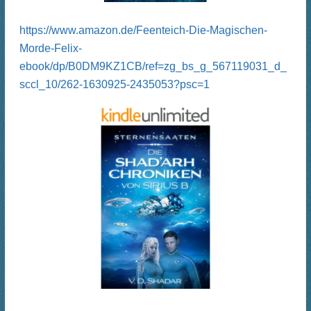
https://www.amazon.de/Feenteich-Die-Magischen-
Morde-Felix-
ebook/dp/B0DM9KZ1CB/ref=zg_bs_g_567119031_d_
sccl_10/262-1630925-2435053?psc=1