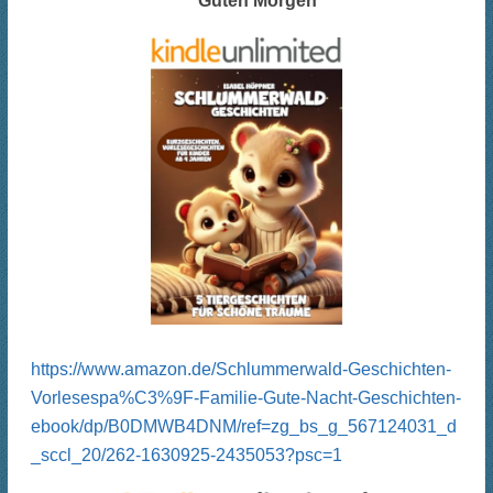
Guten Morgen
https://www.amazon.de/Schlummerwald-Geschichten-
Vorlesespa%C3%9F-Familie-Gute-Nacht-Geschichten-
ebook/dp/B0DMWB4DNM/ref=zg_bs_g_567124031_d
_sccl_20/262-1630925-2435053?psc=1