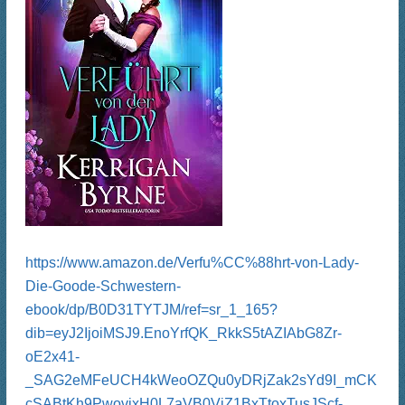
https://www.amazon.de/Verfu%CC%88hrt-von-Lady-
Die-Goode-Schwestern-
ebook/dp/B0D31TYTJM/ref=sr_1_165?
dib=eyJ2IjoiMSJ9.EnoYrfQK_RkkS5tAZIAbG8Zr-
oE2x41-
_SAG2eMFeUCH4kWeoOZQu0yDRjZak2sYd9I_mCK
cSABtKh9PwovixH0L7aVB0VjZ1BxTtoxTusJScf-