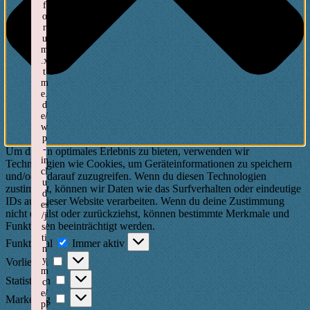
f
o
r
u
m
.x
t
m
e.
d
e/
w
p
-
Um dir ein optimales Erlebnis zu bieten, verwenden wir
in
Technologien wie Cookies, um Geräteinformationen zu speichern
cl
und/oder darauf zuzugreifen. Wenn du diesen Technologien
u
zustimmst, können wir Daten wie das Surfverhalten oder eindeutige
d
IDs auf dieser Website verarbeiten. Wenn du deine Zustimmung
es
nicht erteilst oder zurückziehst, können bestimmte Merkmale und
/j
Funktionen beeinträchtigt werden.
s/
Funktional
ti
Funktional
Immer aktiv
n
Vorlieben
y
Vorlieben
m
Statistiken
Statistiken
c
e/
Marketing
Marketing
pl