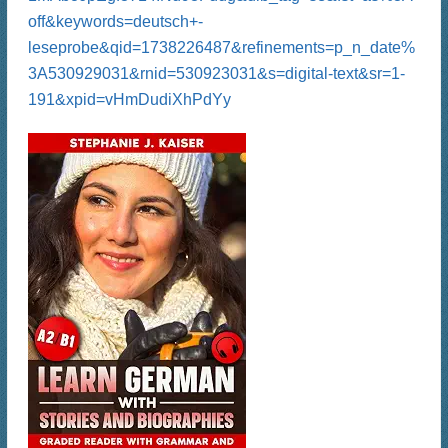
off&keywords=deutsch+-
leseprobe&qid=1738226487&refinements=p_n_date%
3A530929031&rnid=530923031&s=digital-text&sr=1-
191&xpid=vHmDudiXhPdYy