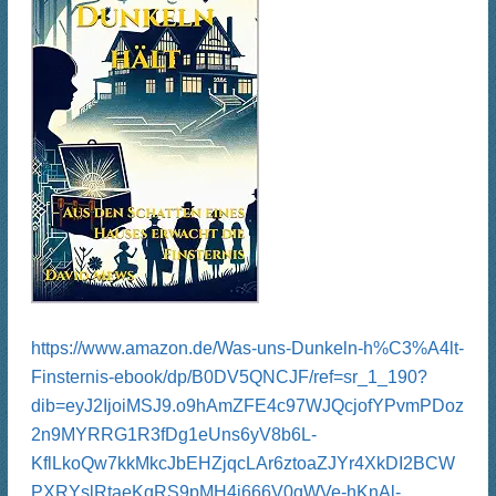
https://www.amazon.de/Was-uns-Dunkeln-h%C3%A4lt-
Finsternis-ebook/dp/B0DV5QNCJF/ref=sr_1_190?
dib=eyJ2IjoiMSJ9.o9hAmZFE4c97WJQcjofYPvmPDoz
2n9MYRRG1R3fDg1eUns6yV8b6L-
KflLkoQw7kkMkcJbEHZjqcLAr6ztoaZJYr4XkDI2BCW
PXRYslRtaeKqRS9pMH4i666V0qWVe-hKnAl-