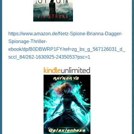
https://www.amazon.de/Netz-Spione-Brianna-Dagger-
Spionage-Thriller-
ebook/dp/B0DBWRP1FY/ref=zg_bs_g_567126031_d_
sccl_84/262-1630925-2435053?psc=1