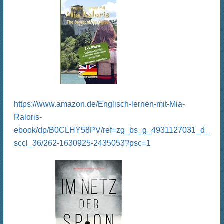
https://www.amazon.de/Englisch-lernen-mit-Mia-
Raloris-
ebook/dp/B0CLHY58PV/ref=zg_bs_g_4931127031_d_
sccl_36/262-1630925-2435053?psc=1