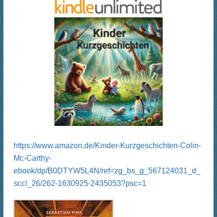
https://www.amazon.de/Kinder-Kurzgeschichten-Colin-
Mc-Carthy-
ebook/dp/B0DTYW5L4N/ref=zg_bs_g_567124031_d_
sccl_26/262-1630925-2435053?psc=1