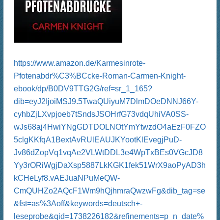
https://www.amazon.de/Karmesinrote-
Pfotenabdr%C3%BCcke-Roman-Carmen-Knight-
ebook/dp/B0DV9TTG2G/ref=sr_1_165?
dib=eyJ2IjoiMSJ9.5TwaQUiyuM7DlmDOeDNNJ66Y-
cyhbZjLXvpjoeb7tSndsJSOHrfG73vdqUhiVA0SS-
wJs68aj4HwiYNgGDTDOLNOtYmYtwzdO4aEzF0FZO
5clgKKfqA1BextAvRUlEAUJKYootKlEvegjPuD-
Jv86dZopVq1vqAe2VLWtDDL3e4WpTxBEs0VGcJD8
Yy3rORiWgjDaXsp5887LkKGK1fek51WrX9aoPyAD3h
kCHeLyf8.vAEJuaNPuMeQW-
CmQUHZo2AQcF1Wm9hQjhmraQwzwFg&dib_tag=se
&fst=as%3Aoff&keywords=deutsch+-
leseprobe&qid=1738226182&refinements=p_n_date%