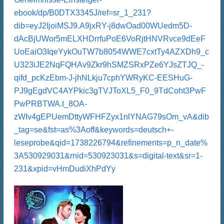
ebook/dp/B0DTX3345J/ref=sr_1_231?
dib=eyJ2IjoiMSJ9.A9jxRY-j8dwOad00WUedm5D-
dAcBjUWor5mELXHDrrfuPoE6VoRjtHNVRvce9dEeF
UoEaiO3IqeYykOuTW7b8054WWE7cxtTy4AZXDh9_c
U323iJE2NqFQHAv9Zkr9hSMZSRxPZe6YJsZTJQ_-
qifd_pcKzEbm-J-jhNLkju7cphYWRyKC-EESHuG-
PJ9gEgdVC4AYPkic3gTVJToXL5_F0_9TdCoht3PwF
PwPRBTWA.t_8OA-
zWIv4gEPUemDttyWFHFZyx1nlYNAG79sOm_vA&dib
_tag=se&fst=as%3Aoff&keywords=deutsch+-
leseprobe&qid=1738226794&refinements=p_n_date%
3A530929031&rnid=530923031&s=digital-text&sr=1-
231&xpid=vHmDudiXhPdYy