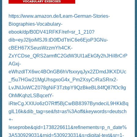
https://www.amazon.de/Learn-German-Stories-
Biographies-Vocabulary-
ebook/dp/B0DV41RFKF/ref=sr_1_210?
dib=eyJ2IjoiMSJ9.tD0fDdTtriC6e6EjoP3GNu-
cBEH67XSeusWzzmYh4CK-
ZxYCDse_QRS2armflC2GdW3Ul1aEkGfy2hJHiI8rCrP
AGxj-
eWhzdlTX6wc4BOnGB6hVfsxxyqJyx2ZDmdJlKXDUc
_f5u7HGw21MgUhsgxoG4x_Pm2XsyCrRaSRrx2-
LvJNIJoWCZ078gNiF3TzbpY9QzBkeBL84fQ87fOc9g
OhMKqhzLSBqcetY-
iRteCg.XXlUo6zO7Rff5BjCwBB8397ByndeciL9HKkBq
gIL16k&dib_tag=se&fst=as%3Aoff&keywords=deutsch
+-
leseprobe&qid=1738226611&refinements=p_n_date%
3A530929031&rnid=530923031&s=digital-text&sr=1-