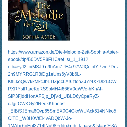
https://www.amazon.de/Die-Melodie-Zeit-Sophia-Aster-
ebook/dp/B0DV5P8FHC/ref=sr_1_191?
dib=eyJ2IjoiMSJ9.o9hAmZFE4c97WJQcjofYPvmPDoz
2n9MYRRG1R3fDg1eUns6yV8b6L-
KflLkoQw7kkMkcJbEHZjqcLAr6ztoaZJYr4XkDI2BCW
PXRYslRtaeKqRS9pMH4i666V0qWVe-hKnAl-
SlP3FjddHonAFSjp_DjVd_UBLD6yOpeRyZ-
dJgirOWKGy2fReqkKhpebst-
_EIBiSJEma6Qvp65SmEX0G4GkxWUAck614NNko5
CiTE._W8H0VfEklvADQbW-Jo-
1MAbc6pEgf3714INu98Fddg&dib_tag=se&fst=as%3A