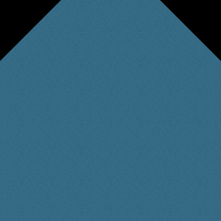
forum.xtme.de/wp-content/plugins/tinymce-advanced/mce/nonbreaking/plugin.min