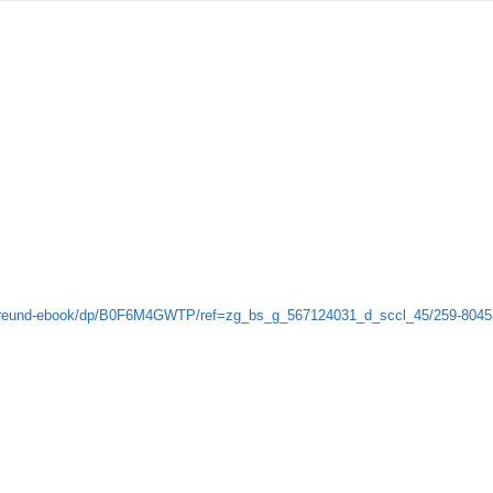
-Freund-ebook/dp/B0F6M4GWTP/ref=zg_bs_g_567124031_d_sccl_45/259-804