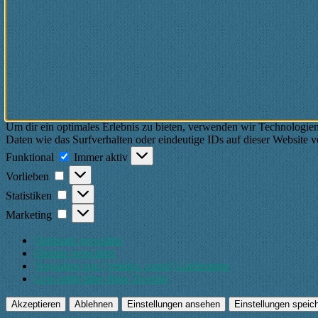
Um dir ein optimales Erlebnis zu bieten, verwenden wir Technologie
Daten wie das Surfverhalten oder eindeutige IDs auf dieser Website 
Funktional
Funktional
Immer aktiv
Vorlieben
Vorlieben
Statistiken
Statistiken
Marketing
Marketing
Optionen verwalten
Dienste verwalten
Verwalten von {vendor_count}-Lieferanten
Lese mehr über diese Zwecke
Akzeptieren
Ablehnen
Einstellungen ansehen
Einstellungen speic