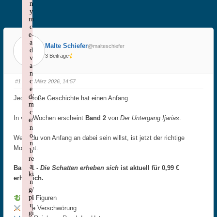
n
y
m
c
e-
a
Malte Schiefer
@malteschiefer
d
3 Beiträge
v
a
n
c
#1
· 17. März 2026, 14:57
e
d/
Jede große Geschichte hat einen Anfang.
m
c
In vier Wochen erscheint
Band 2
von
Der Untergang Ijarias
.
e/
n
o
Wenn du von Anfang an dabei sein willst, ist jetzt der richtige
n
Moment:
b
re
a
Band 1 -
Die Schatten erheben sich
ist aktuell für 0,99 €
ki
erhältlich.
n
g/
pl
Drei Figuren
u
Eine Verschwörung
gi