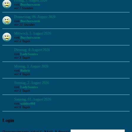
Freitag, 7. August 2026
von
Buecherwurm
vor 7 Stunden
Donnerstag, 06. August 2026
von
Buecherwurm
vor 21 Stunden
Mittwoch, 5. August 2026
von
Buecherwurm
vor 2 Tagen
Dienstag, 4. August 2026
von
LadySamira
vor 3 Tagen
Montag, 3. August 2026
von
Ruhrie
vor 4 Tagen
Sonntag, 2. August 2026
von
LadySamira
vor 5 Tagen
Samstag, 01. August 2026
von
widder468
vor 6 Tagen
Login