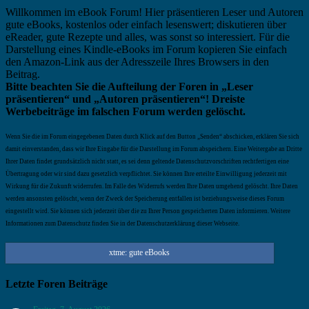
Willkommen im eBook Forum! Hier präsentieren Leser und Autoren
gute eBooks, kostenlos oder einfach lesenswert; diskutieren über
eReader, gute Rezepte und alles, was sonst so interessiert. Für die
Darstellung eines Kindle-eBooks im Forum kopieren Sie einfach
den Amazon-Link aus der Adresszeile Ihres Browsers in den
Beitrag.
Bitte beachten Sie die Aufteilung der Foren in „Leser
präsentieren“ und „Autoren präsentieren“! Dreiste
Werbebeiträge im falschen Forum werden gelöscht.
Wenn Sie die im Forum eingegebenen Daten durch Klick auf den Button „Senden“ abschicken, erklären Sie sich
damit einverstanden, dass wir Ihre Eingabe für die Darstellung im Forum abspeichern. Eine Weitergabe an Dritte
Ihrer Daten findet grundsätzlich nicht statt, es sei denn geltende Datenschutzvorschriften rechtfertigen eine
Übertragung oder wir sind dazu gesetzlich verpflichtet. Sie können Ihre erteilte Einwilligung jederzeit mit
Wirkung für die Zukunft widerrufen. Im Falle des Widerrufs werden Ihre Daten umgehend gelöscht. Ihre Daten
werden ansonsten gelöscht, wenn der Zweck der Speicherung entfallen ist beziehungsweise dieses Forum
eingestellt wird. Sie können sich jederzeit über die zu Ihrer Person gespeicherten Daten informieren. Weitere
Informationen zum Datenschutz finden Sie in der Datenschutzerklärung dieser Webseite.
xtme: gute eBooks
Letzte Foren Beiträge