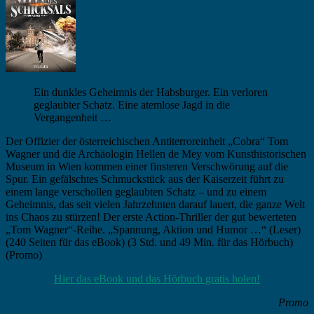
t
e
e
n
n
.
.
Ein dunkles Geheimnis der Habsburger. Ein verloren
geglaubter Schatz. Eine atemlose Jagd in die
Vergangenheit …
Der Offizier der österreichischen Antiterroreinheit „Cobra“ Tom
Wagner und die Archäologin Hellen de Mey vom Kunsthistorischen
Museum in Wien kommen einer finsteren Verschwörung auf die
Spur. Ein gefälschtes Schmuckstück aus der Kaiserzeit führt zu
einem lange verschollen geglaubten Schatz – und zu einem
Geheimnis, das seit vielen Jahrzehnten darauf lauert, die ganze Welt
ins Chaos zu stürzen! Der erste Action-Thriller der gut bewerteten
„Tom Wagner“-Reihe. „Spannung, Aktion und Humor …“ (Leser)
(240 Seiten für das eBook) (3 Std. und 49 Min. für das Hörbuch)
(Promo)
Hier das eBook und das Hörbuch gratis holen!
Promo