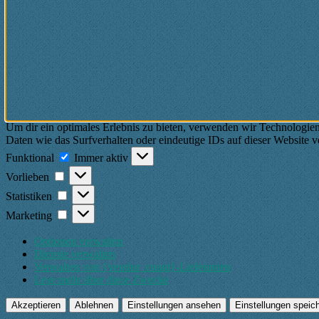
Um dir ein optimales Erlebnis zu bieten, verwenden wir Technologie
Daten wie das Surfverhalten oder eindeutige IDs auf dieser Website 
Funktional
Funktional
Immer aktiv
Vorlieben
Vorlieben
Statistiken
Statistiken
Marketing
Marketing
Optionen verwalten
Dienste verwalten
Verwalten von {vendor_count}-Lieferanten
Lese mehr über diese Zwecke
Akzeptieren
Ablehnen
Einstellungen ansehen
Einstellungen speic