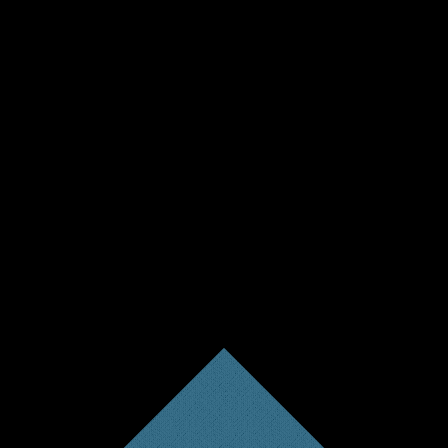
e.de/wp-includes/js/tinymce/plugins/lists/plugin.min.js