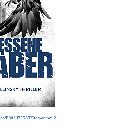
e/dp/B081H72RST/?tag=xtmef-21
forum.xtme.de/wp-content/plugins/tinymce-advanced/mce/anchor/plugin.mi