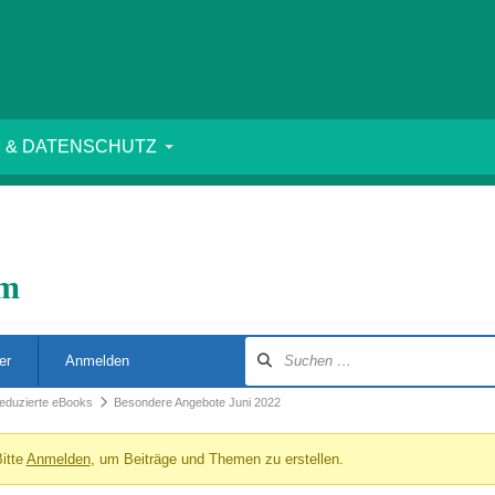
 & DATENSCHUTZ
um
er
Anmelden
sreduzierte eBooks
Besondere Angebote Juni 2022
itte
Anmelden
, um Beiträge und Themen zu erstellen.