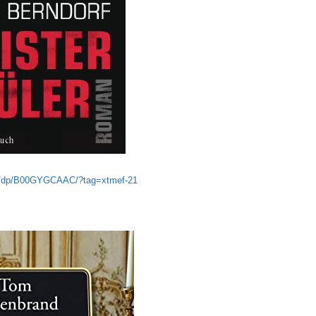
e/dp/B00GYGCAAC/?tag=xtmef-21