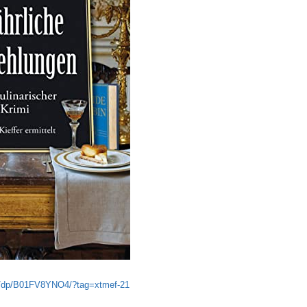
e/dp/B01FV8YNO4/?tag=xtmef-21