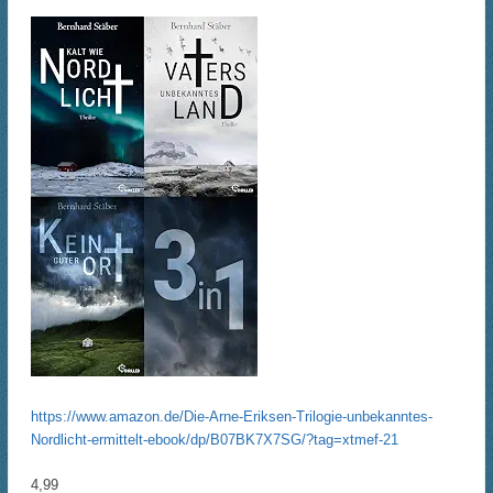
https://www.amazon.de/Die-Arne-Eriksen-Trilogie-unbekanntes-
Nordlicht-ermittelt-ebook/dp/B07BK7X7SG/?tag=xtmef-21
4,99