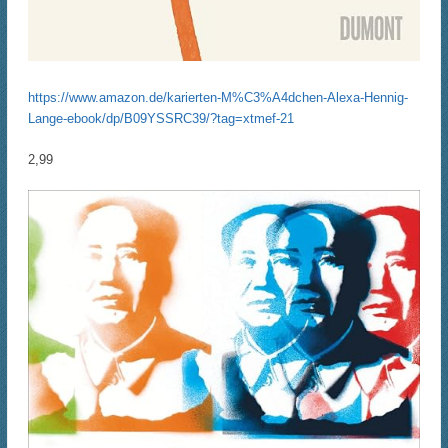
https://www.amazon.de/karierten-M%C3%A4dchen-Alexa-Hennig-
Lange-ebook/dp/B09YSSRC39/?tag=xtmef-21
2,99