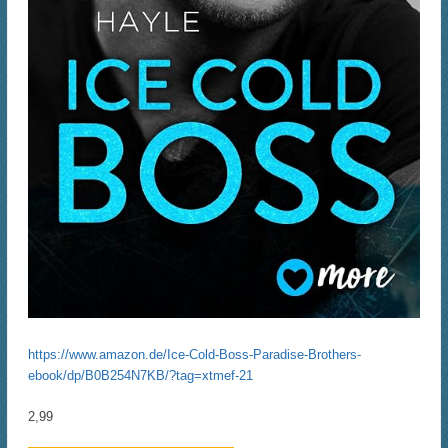
https://www.amazon.de/Ice-Cold-Boss-Paradise-Brothers-
ebook/dp/B0B254N7KB/?tag=xtmef-21
2,99