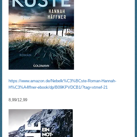
https://www.amazon.de/Nebelk%C3%BCste-Roman-Hannah-
H%C3%A4ffner-ebook/dp/B09KPVDCB1/?tag=xtmef-21
8,99/12,99