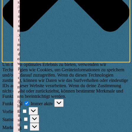
s:
//
f
o
r
u
m
.x
t
m
e.
d
e/
w
Um dir ein optimales Erlebnis zu bieten, verwenden wir
p
Technologien wie Cookies, um Geräteinformationen zu speichern
-
und/oder darauf zuzugreifen. Wenn du diesen Technologien
c
zustimmst, können wir Daten wie das Surfverhalten oder eindeutige
o
IDs auf dieser Website verarbeiten. Wenn du deine Zustimmung
nt
nicht erteilst oder zurückziehst, können bestimmte Merkmale und
e
Funktionen beeinträchtigt werden.
nt
Funktional
/p
Funktional
Immer aktiv
lu
Vorlieben
gi
Vorlieben
n
Statistiken
Statistiken
s/
ti
Marketing
Marketing
n