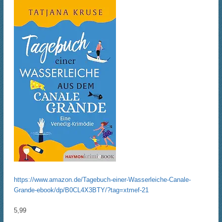
https://www.amazon.de/Tagebuch-einer-Wasserleiche-Canale-
Grande-ebook/dp/B0CL4X3BTY/?tag=xtmef-21
5,99