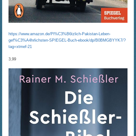
https://www.amazon.de/Pl%C3%B6tzlich-Pakistan-Leben-
gef%C3%A4hrlichsten-SPIEGEL-Buch-ebook/dp/B0BMGBYYK7/?
tag=xtmef-21
3,99