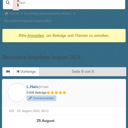
n
k
Navigation
Failed to initialize plugin: wplink
Forum-
Forum
Kurzfristig preisreduzierte eBooks
Breadcrumbs
Besondere Angebote August 2024
-
Bitte
Anmelden
, um Beiträge und Themen zu erstellen.
Du
bist
hier:
Besondere Angebote August 2024
Vorherige
Seite 8 von 8
L.Hain
@l-hain
9.806 Beiträge
Themenersteller
#29
· 29. August 2024, 08:21
29.August