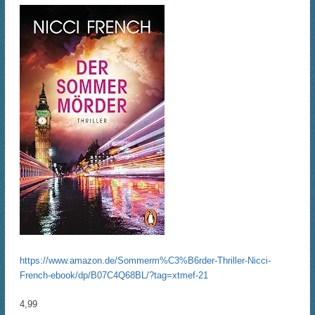
https://www.amazon.de/Sommerm%C3%B6rder-Thriller-Nicci-
French-ebook/dp/B07C4Q68BL/?tag=xtmef-21
4,99