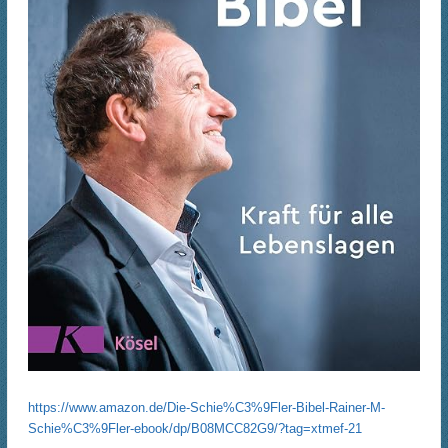
https://www.amazon.de/Die-Schie%C3%9Fler-Bibel-Rainer-M-
Schie%C3%9Fler-ebook/dp/B08MCC82G9/?tag=xtmef-21