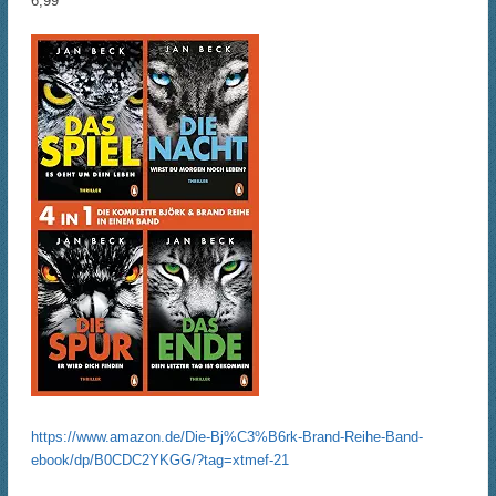
6,99
https://www.amazon.de/Die-Bj%C3%B6rk-Brand-Reihe-Band-
ebook/dp/B0CDC2YKGG/?tag=xtmef-21