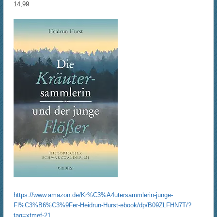
14,99
https://www.amazon.de/Kr%C3%A4utersammlerin-junge-
Fl%C3%B6%C3%9Fer-Heidrun-Hurst-ebook/dp/B09ZLFHN7T/?
tag=xtmef-21