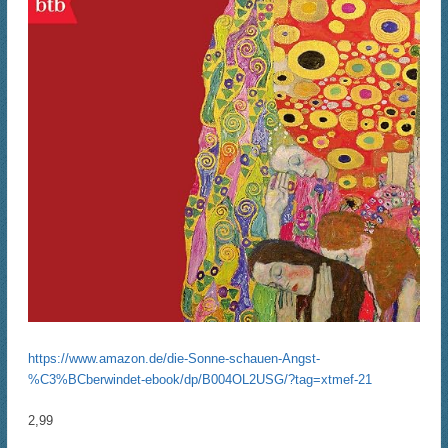
https://www.amazon.de/die-Sonne-schauen-Angst-
%C3%BCberwindet-ebook/dp/B004OL2USG/?tag=xtmef-21
2,99