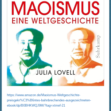
https://www.amazon.de/Maoismus-Weltgeschichte-
preisgekr%C3%B6ntes-bahnbrechendes-ausgezeichneten-
ebook/dp/B0BHKWQJ9M/?tag=xtmef-21