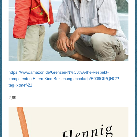
https://www.amazon.de/Grenzen-N%C3%A4he-Respekt-
kompetenten-Eltern-Kind-Beziehung-ebook/dp/B006GIPQHC/?
tag=xtmef-21
2,99