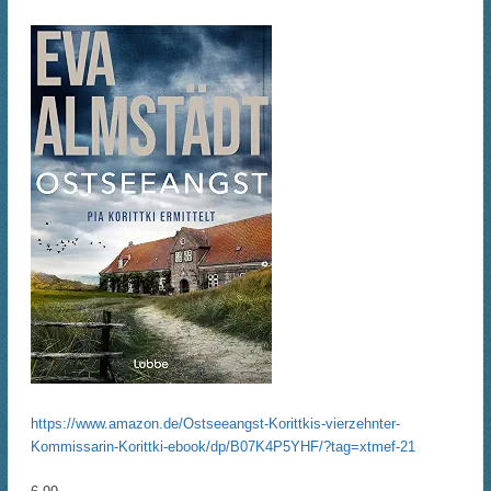
https://www.amazon.de/Ostseeangst-Korittkis-vierzehnter-
Kommissarin-Korittki-ebook/dp/B07K4P5YHF/?tag=xtmef-21