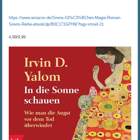
https://www.amazon.de/Sirens-Gl%C3%BChen-Magie-Roman-
Sirens-Reihe-ebook/dp/B0C171GPH9/?tag=xtmef-21
4,99/9,99