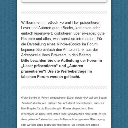
Willkommen im eBook Forum! Hier präsentieren
Leser und Autoren gute eBooks, kostenlos oder
einfach lesenswert; diskutieren über eReader, gute
Rezepte und alles, was sonst so interessiert. Für
die Darstellung eines Kindle-eBooks im Forum
kopieren Sie einfach den Amazon-Link aus der
Adresszeile Ihres Browsers in den Beitrag.
Bitte beachten Sie die Aufteilung der Foren in
„Leser präsentieren“ und „Autoren
präsentieren“! Dreiste Werbebeiträge im
falschen Forum werden gelöscht.
Wenn Sie die im Forum eingegebenen Daten durch Klick auf den Button
„Senden“ abschicken, erklären Sie sich damit einverstanden, dass wir
Ihre Eingabe für die Darstellung im Forum abspeichern. Eine
Weitergabe an Dritte Ihrer Daten findet grundsätzlich nicht statt, es sei
denn geltende Datenschutzvorschriften rechtfertigen eine Übertragung
oder wir sind dazu gesetzlich verpflichtet. Sie können Ihre erteilte