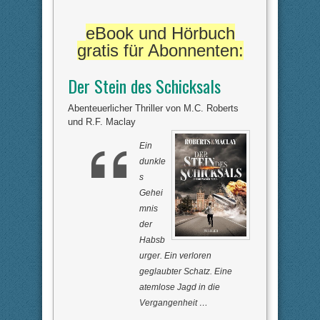
eBook und Hörbuch
gratis für Abonnenten:
Der Stein des Schicksals
Abenteuerlicher Thriller von M.C. Roberts
und R.F. Maclay
Ein
dunkle
s
Gehei
mnis
der
Habsb
urger. Ein verloren
geglaubter Schatz. Eine
atemlose Jagd in die
Vergangenheit …