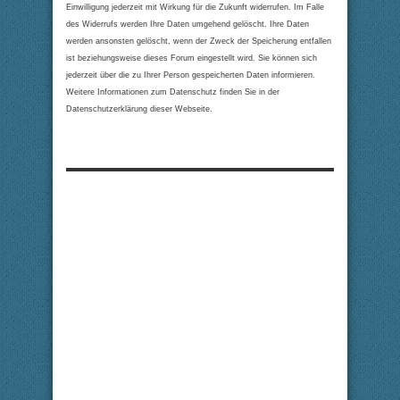
Einwilligung jederzeit mit Wirkung für die Zukunft widerrufen. Im Falle
des Widerrufs werden Ihre Daten umgehend gelöscht. Ihre Daten
werden ansonsten gelöscht, wenn der Zweck der Speicherung entfallen
ist beziehungsweise dieses Forum eingestellt wird. Sie können sich
jederzeit über die zu Ihrer Person gespeicherten Daten informieren.
Weitere Informationen zum Datenschutz finden Sie in der
Datenschutzerklärung dieser Webseite.