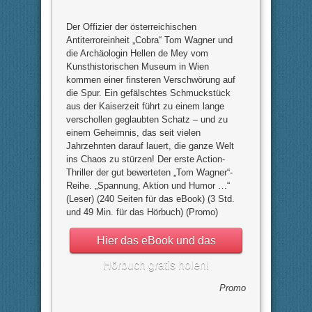
Der Offizier der österreichischen
Antiterroreinheit „Cobra“ Tom Wagner und
die Archäologin Hellen de Mey vom
Kunsthistorischen Museum in Wien
kommen einer finsteren Verschwörung auf
die Spur. Ein gefälschtes Schmuckstück
aus der Kaiserzeit führt zu einem lange
verschollen geglaubten Schatz – und zu
einem Geheimnis, das seit vielen
Jahrzehnten darauf lauert, die ganze Welt
ins Chaos zu stürzen! Der erste Action-
Thriller der gut bewerteten „Tom Wagner“-
Reihe. „Spannung, Aktion und Humor …“
(Leser) (240 Seiten für das eBook) (3 Std.
und 49 Min. für das Hörbuch) (Promo)
Hier das eBook und das
Hörbuch gratis holen!
Promo