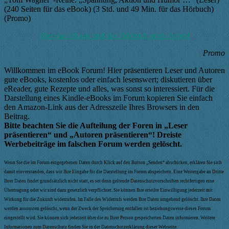
(240 Seiten für das eBook) (3 Std. und 49 Min. für das Hörbuch)
(Promo)
Hier das eBook und das Hörbuch gratis holen!
Promo
Willkommen im eBook Forum! Hier präsentieren Leser und Autoren
gute eBooks, kostenlos oder einfach lesenswert; diskutieren über
eReader, gute Rezepte und alles, was sonst so interessiert. Für die
Darstellung eines Kindle-eBooks im Forum kopieren Sie einfach
den Amazon-Link aus der Adresszeile Ihres Browsers in den
Beitrag.
Bitte beachten Sie die Aufteilung der Foren in „Leser
präsentieren“ und „Autoren präsentieren“! Dreiste
Werbebeiträge im falschen Forum werden gelöscht.
Wenn Sie die im Forum eingegebenen Daten durch Klick auf den Button „Senden“ abschicken, erklären Sie sich
damit einverstanden, dass wir Ihre Eingabe für die Darstellung im Forum abspeichern. Eine Weitergabe an Dritte
Ihrer Daten findet grundsätzlich nicht statt, es sei denn geltende Datenschutzvorschriften rechtfertigen eine
Übertragung oder wir sind dazu gesetzlich verpflichtet. Sie können Ihre erteilte Einwilligung jederzeit mit
Wirkung für die Zukunft widerrufen. Im Falle des Widerrufs werden Ihre Daten umgehend gelöscht. Ihre Daten
werden ansonsten gelöscht, wenn der Zweck der Speicherung entfallen ist beziehungsweise dieses Forum
eingestellt wird. Sie können sich jederzeit über die zu Ihrer Person gespeicherten Daten informieren. Weitere
Informationen zum Datenschutz finden Sie in der Datenschutzerklärung dieser Webseite.