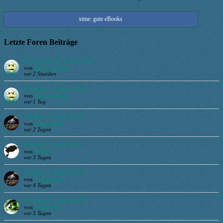
xtme: gute eBooks
Letzte Foren Beiträge
Donnerstag, 06. August 2026
von
Buecherwurm
vor 2 Stunden
Mittwoch, 5. August 2026
von
Buecherwurm
vor 1 Tag
Dienstag, 4. August 2026
von
LadySamira
vor 2 Tagen
Montag, 3. August 2026
von
Ruhrie
vor 3 Tagen
Sonntag, 2. August 2026
von
LadySamira
vor 4 Tagen
Samstag, 01. August 2026
von
widder468
vor 5 Tagen