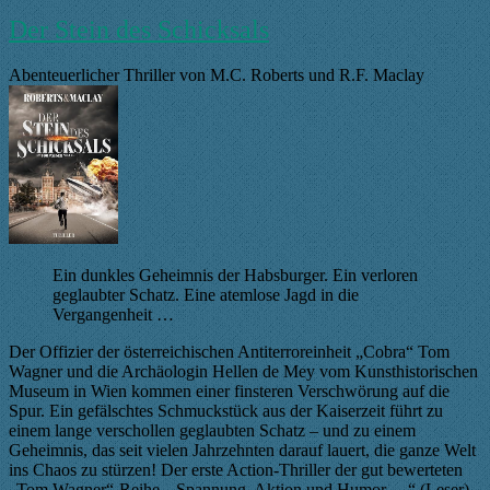
Der Stein des Schicksals
Abenteuerlicher Thriller von M.C. Roberts und R.F. Maclay
Ein dunkles Geheimnis der Habsburger. Ein verloren
geglaubter Schatz. Eine atemlose Jagd in die
Vergangenheit …
Der Offizier der österreichischen Antiterroreinheit „Cobra“ Tom
Wagner und die Archäologin Hellen de Mey vom Kunsthistorischen
Museum in Wien kommen einer finsteren Verschwörung auf die
Spur. Ein gefälschtes Schmuckstück aus der Kaiserzeit führt zu
einem lange verschollen geglaubten Schatz – und zu einem
Geheimnis, das seit vielen Jahrzehnten darauf lauert, die ganze Welt
ins Chaos zu stürzen! Der erste Action-Thriller der gut bewerteten
„Tom Wagner“-Reihe. „Spannung, Aktion und Humor …“ (Leser)