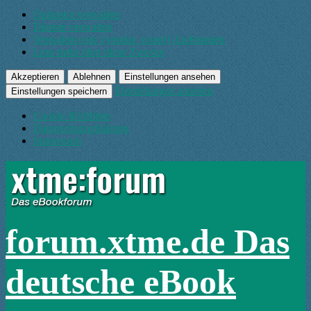
Optionen verwalten
Dienste verwalten
Verwalten von {vendor_count}-Lieferanten
Lese mehr über diese Zwecke
Akzeptieren
Ablehnen
Einstellungen ansehen
Einstellungen ansehen
Einstellungen speichern
Cookie-Richtlinie
Datenschutzerklärung
Impressum
forum.xtme.de Das
deutsche eBook