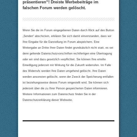
präsentieren“! Dreiste Werbebeiträge im
falschen Forum werden gelöscht.
Wenn Sie die im Forum eingegebenen Daten durch Klick auf den Button
„Senden“ abschicken, erklären Sie sich damit einverstanden, dass wir
Ihre Eingabe für die Darstellung im Forum abspeichern. Eine
Weitergabe an Dritte Ihrer Daten findet grundsätzlich nicht statt, es sei
denn geltende Datenschutzvorschriften rechtfertigen eine Übertragung
oder wir sind dazu gesetzlich verpflichtet. Sie können Ihre erteilte
Einwilligung jederzeit mit Wirkung für die Zukunft widerrufen. Im Falle
des Widerrufs werden Ihre Daten umgehend gelöscht. Ihre Daten
werden ansonsten gelöscht, wenn der Zweck der Speicherung entfallen
ist beziehungsweise dieses Forum eingestellt wird. Sie können sich
jederzeit über die zu Ihrer Person gespeicherten Daten informieren.
Weitere Informationen zum Datenschutz finden Sie in der
Datenschutzerklärung dieser Webseite.