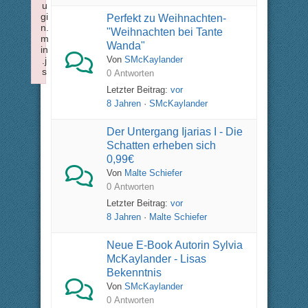
u
gi
Perfekt zu Weihnachten-
n.
"Weihnachten bei Tante
m
Wanda"
in
Von
SMcKaylander
.j
s
0 Antworten
Failed to load plugin: insertdatetime from url https://forum.x
Letzter Beitrag:
vor
8 Jahren
·
SMcKaylander
Der Untergang Ijarias I - Die
Schatten erheben sich
0,99€
Von
Malte Schiefer
0 Antworten
Letzter Beitrag:
vor
8 Jahren
·
Malte Schiefer
Neue E-Book Autorin Sylvia
McKaylander - Lisas
Bekenntnis
Von
SMcKaylander
0 Antworten