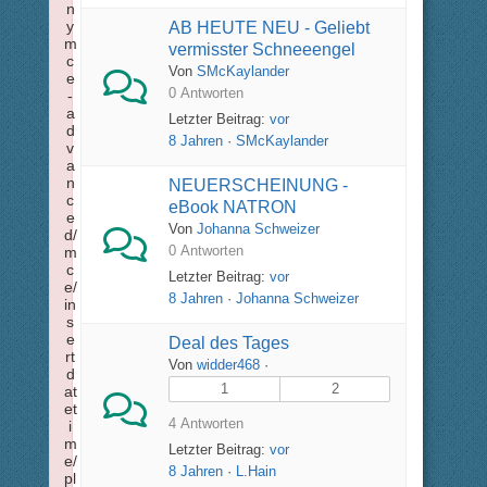
n
y
AB HEUTE NEU - Geliebt
m
vermisster Schneeengel
c
Von
SMcKaylander
e
0 Antworten
-
a
Letzter Beitrag:
vor
d
8 Jahren
·
SMcKaylander
v
a
n
NEUERSCHEINUNG -
c
eBook NATRON
e
Von
Johanna Schweizer
d/
0 Antworten
m
c
Letzter Beitrag:
vor
e/
8 Jahren
·
Johanna Schweizer
in
s
e
Deal des Tages
rt
Von
widder468
·
d
1
2
at
et
4 Antworten
i
m
Letzter Beitrag:
vor
e/
8 Jahren
·
L.Hain
pl