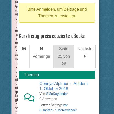
ht
Breadcrumbs
tp
-
Bitte
Anmelden
, um Beiträge und
s:
//f
Du
Themen zu erstellen.
o
r
bist
u
hier:
m
Kurzfristig preisreduzierte eBooks
.x
t
m
e.
Seite
Nächste
d
e/
Vorherige
25 von
w
p
26
-
c
Themen
o
nt
e
Connys Alptraum - Ab dem
nt
1. Oktober 2018
/p
Von
SMcKaylander
lu
0 Antworten
gi
n
Letzter Beitrag:
vor
s/
8 Jahren
·
SMcKaylander
ti