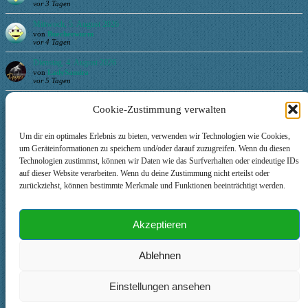
vor 3 Tagen
Mittwoch, 5. August 2026
von
Buecherwurm
vor 4 Tagen
Dienstag, 4. August 2026
von
LadySamira
vor 5 Tagen
Montag, 3. August 2026
Cookie-Zustimmung verwalten
von
Ruhrie
vor 6 Tagen
Um dir ein optimales Erlebnis zu bieten, verwenden wir Technologien wie Cookies,
Login
um Geräteinformationen zu speichern und/oder darauf zuzugreifen. Wenn du diesen
Technologien zustimmst, können wir Daten wie das Surfverhalten oder eindeutige IDs
auf dieser Website verarbeiten. Wenn du deine Zustimmung nicht erteilst oder
Benutzername oder E-Mail-Adresse
zurückziehst, können bestimmte Merkmale und Funktionen beeinträchtigt werden.
Passwort
Akzeptieren
Ablehnen
Angemeldet bleiben
Einstellungen ansehen
© 2026 Johannes Zum Winkel Kreativberatung. Als Amazon-