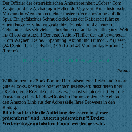
Der Offizier der österreichischen Antiterroreinheit „Cobra“ Tom
Wagner und die Archäologin Hellen de Mey vom Kunsthistorischen
Museum in Wien kommen einer finsteren Verschwörung auf die
Spur. Ein gefälschtes Schmuckstück aus der Kaiserzeit führt zu
einem lange verschollen geglaubten Schatz – und zu einem
Geheimnis, das seit vielen Jahrzehnten darauf lauert, die ganze Welt
ins Chaos zu stürzen! Der erste Action-Thriller der gut bewerteten
„Tom Wagner“-Reihe. „Spannung, Aktion und Humor …“ (Leser)
(240 Seiten für das eBook) (3 Std. und 49 Min. für das Hörbuch)
(Promo)
Hier das eBook und das Hörbuch gratis holen!
Promo
Willkommen im eBook Forum! Hier präsentieren Leser und Autoren
gute eBooks, kostenlos oder einfach lesenswert; diskutieren über
eReader, gute Rezepte und alles, was sonst so interessiert. Für die
Darstellung eines Kindle-eBooks im Forum kopieren Sie einfach
den Amazon-Link aus der Adresszeile Ihres Browsers in den
Beitrag.
Bitte beachten Sie die Aufteilung der Foren in „Leser
präsentieren“ und „Autoren präsentieren“! Dreiste
Werbebeiträge im falschen Forum werden gelöscht.