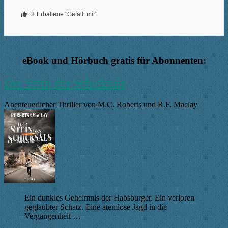
3
Erhaltene "Gefällt mir"
eBook und Hörbuch gratis für Abonnenten:
Der Stein des Schicksals
Abenteuerlicher Thriller von M.C. Roberts und R.F. Maclay
Ein dunkles Geheimnis der Habsburger. Ein verloren
geglaubter Schatz. Eine atemlose Jagd in die
Vergangenheit …