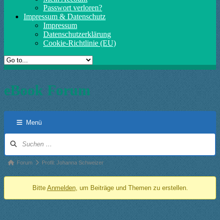
Passwort verloren?
Impressum & Datenschutz
Impressum
Datenschutzerklärung
Cookie-Richtlinie (EU)
eBook Forum
Menü
Forum-
Navigation
Forum-
Forum
Profil: Johanna Schweizer
Breadcrumbs
Bitte
Anmelden
, um Beiträge und Themen zu erstellen.
-
Du
bist