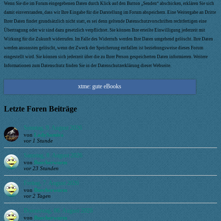
Wenn Sie die im Forum eingegebenen Daten durch Klick auf den Button „Senden“ abschicken, erklären Sie sich
damit einverstanden, dass wir Ihre Eingabe für die Darstellung im Forum abspeichern. Eine Weitergabe an Dritte
Ihrer Daten findet grundsätzlich nicht statt, es sei denn geltende Datenschutzvorschriften rechtfertigen eine
Übertragung oder wir sind dazu gesetzlich verpflichtet. Sie können Ihre erteilte Einwilligung jederzeit mit
Wirkung für die Zukunft widerrufen. Im Falle des Widerrufs werden Ihre Daten umgehend gelöscht. Ihre Daten
werden ansonsten gelöscht, wenn der Zweck der Speicherung entfallen ist beziehungsweise dieses Forum
eingestellt wird. Sie können sich jederzeit über die zu Ihrer Person gespeicherten Daten informieren. Weitere
Informationen zum Datenschutz finden Sie in der Datenschutzerklärung dieser Webseite.
xtme: gute eBooks
Letzte Foren Beiträge
Sonntag, 9. August 2026
von
LadySamira
vor 1 Stunde
Samstag, 8. August 2026
von
Buecherwurm
vor 23 Stunden
Freitag, 7. August 2026
von
Buecherwurm
vor 2 Tagen
Donnerstag, 06. August 2026
von
Buecherwurm