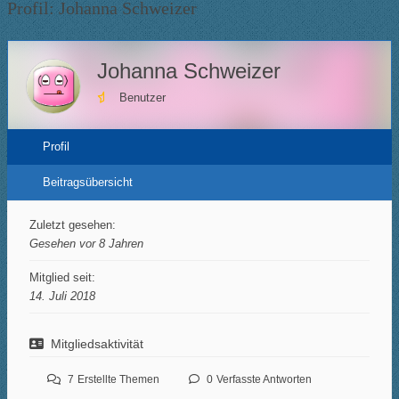
Profil: Johanna Schweizer
hier:
Johanna Schweizer
Benutzer
Profil
Beitragsübersicht
Zuletzt gesehen:
Gesehen vor 8 Jahren
Mitglied seit:
14. Juli 2018
Mitgliedsaktivität
7
Erstellte Themen
0
Verfasste Antworten