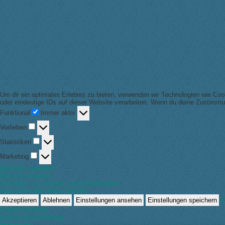
Um dir ein optimales Erlebnis zu bieten, verwenden wir Technologien wie Co
oder eindeutige IDs auf dieser Website verarbeiten. Wenn du deine Zustimmu
Funktional
Funktional
Immer aktiv
Vorlieben
Vorlieben
Statistiken
Statistiken
Marketing
Marketing
Optionen verwalten
Dienste verwalten
Verwalten von {vendor_count}-Lieferanten
Lese mehr über diese Zwecke
E
Akzeptieren
Ablehnen
Einstellungen ansehen
Einstellungen speichern
Cookie-Richtlinie
Datenschutzerklärung
Impressum