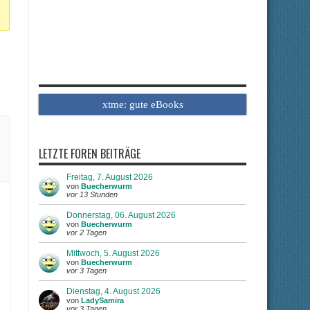
xtme: gute eBooks
LETZTE FOREN BEITRÄGE
Freitag, 7. August 2026
von
Buecherwurm
vor 13 Stunden
Donnerstag, 06. August 2026
von
Buecherwurm
vor 2 Tagen
Mittwoch, 5. August 2026
von
Buecherwurm
vor 3 Tagen
Dienstag, 4. August 2026
von
LadySamira
vor 3 Tagen