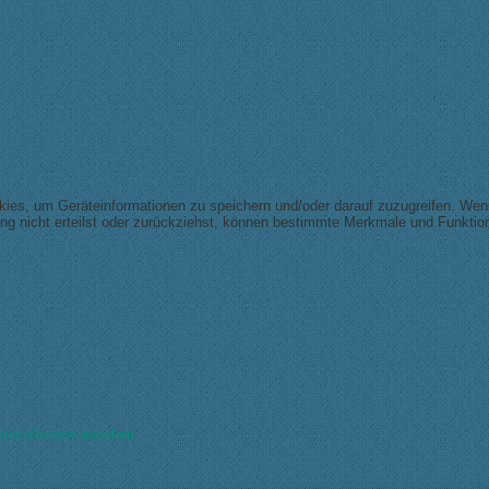
okies, um Geräteinformationen zu speichern und/oder darauf zuzugreifen. We
ng nicht erteilst oder zurückziehst, können bestimmte Merkmale und Funktion
instellungen ansehen