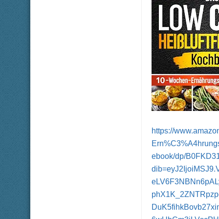
https://www.amazo
Ern%C3%A4hrungsp
ebook/dp/B0FKD31
dib=eyJ2IjoiMSJ
eLV6F3NBNn6pAL
phX1K_2ZNTRpzpg
DuK5fihkBovb27x