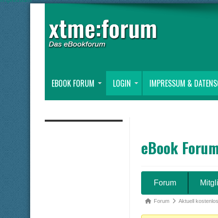
EBOOK FORUM
LOGIN
IMPRESSUM & DATEN
eBook Foru
Forum-
Forum
Mitgl
Navigation
Forum-
Forum
Aktuell kostenlo
Breadcrumbs