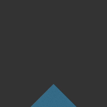
um.xtme.de/wp-content/plugins/tinymce-advanced/mce/print/plugin.min.js