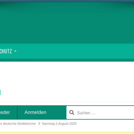
SCHUTZ
m
ieder
Anmelden
se deutsche Kindlebücher
Samstag 2.August 2025