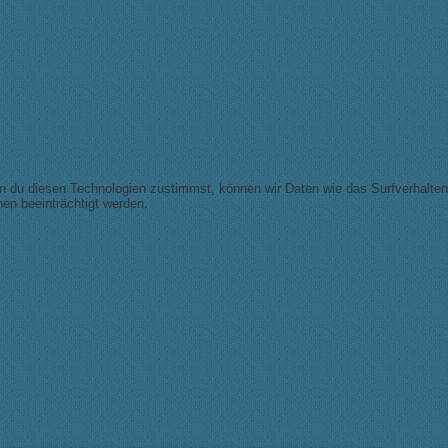
nn du diesen Technologien zustimmst, können wir Daten wie das Surfverhalten
en beeinträchtigt werden.