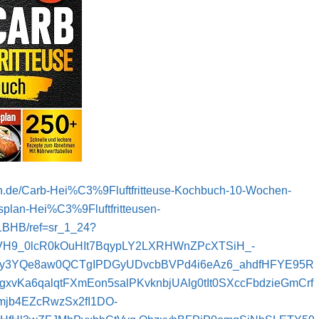
n.de/Carb-Hei%C3%9Fluftfritteuse-Kochbuch-10-Wochen-
lan-Hei%C3%9Fluftfritteusen-
BHB/ref=sr_1_24?
9.VH9_0lcR0kOuHIt7BqypLY2LXRHWnZPcXTSiH_-
y3YQe8aw0QCTgIPDGyUDvcbBVPd4i6eAz6_ahdfHFYE95R
xvKa6qalqtFXmEon5salPKvknbjUAlg0tIt0SXccFbdzieGmCrf
imjb4EZcRwzSx2fI1DO-