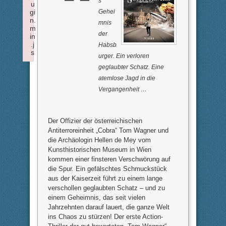
s
u
Gehei
gi
n.
mnis
m
der
in
.j
Habsb
s
urger. Ein verloren
Failed to load plugin: insertdatetime from url https://forum.x
geglaubter Schatz. Eine
atemlose Jagd in die
Vergangenheit …
Der Offizier der österreichischen
Antiterroreinheit „Cobra“ Tom Wagner und
die Archäologin Hellen de Mey vom
Kunsthistorischen Museum in Wien
kommen einer finsteren Verschwörung auf
die Spur. Ein gefälschtes Schmuckstück
aus der Kaiserzeit führt zu einem lange
verschollen geglaubten Schatz – und zu
einem Geheimnis, das seit vielen
Jahrzehnten darauf lauert, die ganze Welt
ins Chaos zu stürzen! Der erste Action-