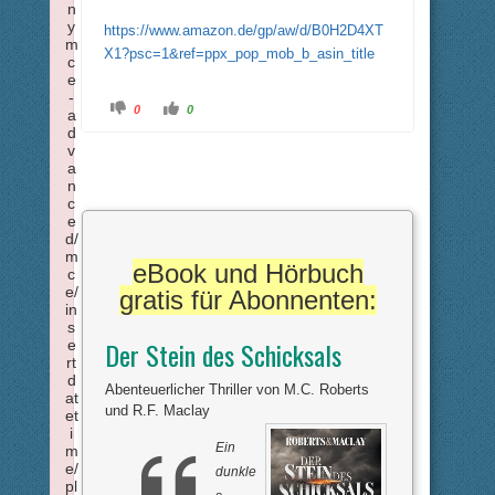
n
y
https://www.amazon.de/gp/aw/d/B0H2D4XT
m
X1?psc=1&ref=ppx_pop_mob_b_asin_title
c
e
-
A
A
0
0
a
n
n
k
k
d
l
l
v
i
i
a
c
c
k
k
n
e
e
c
n
n
f
f
e
ü
ü
d/
r
r
D
D
m
a
a
eBook und Hörbuch
c
u
u
m
m
e/
gratis für Abonnenten:
e
e
in
n
n
n
n
s
a
a
Der Stein des Schicksals
e
c
c
rt
h
h
u
o
d
n
b
Abenteuerlicher Thriller von M.C. Roberts
at
t
e
und R.F. Maclay
e
n
et
n
.
i
.
Ein
m
e/
dunkle
pl