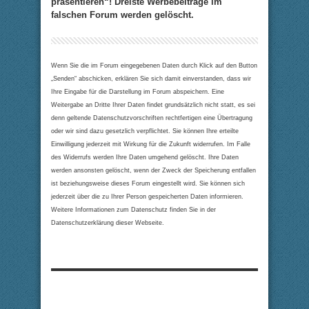
präsentieren“! Dreiste Werbebeiträge im
falschen Forum werden gelöscht.
Wenn Sie die im Forum eingegebenen Daten durch Klick auf den Button
„Senden“ abschicken, erklären Sie sich damit einverstanden, dass wir
Ihre Eingabe für die Darstellung im Forum abspeichern. Eine
Weitergabe an Dritte Ihrer Daten findet grundsätzlich nicht statt, es sei
denn geltende Datenschutzvorschriften rechtfertigen eine Übertragung
oder wir sind dazu gesetzlich verpflichtet. Sie können Ihre erteilte
Einwilligung jederzeit mit Wirkung für die Zukunft widerrufen. Im Falle
des Widerrufs werden Ihre Daten umgehend gelöscht. Ihre Daten
werden ansonsten gelöscht, wenn der Zweck der Speicherung entfallen
ist beziehungsweise dieses Forum eingestellt wird. Sie können sich
jederzeit über die zu Ihrer Person gespeicherten Daten informieren.
Weitere Informationen zum Datenschutz finden Sie in der
Datenschutzerklärung dieser Webseite.