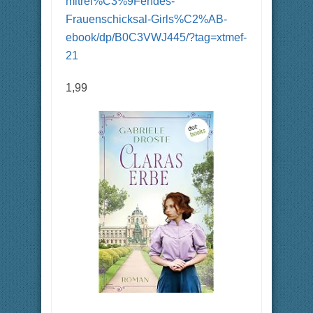
mitrei%C3%9Fendes-
Frauenschicksal-Girls%C2%AB-
ebook/dp/B0C3VWJ445/?tag=xtmef-
21
1,99