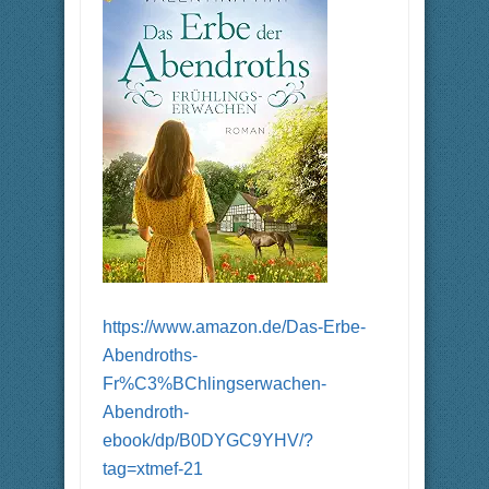
https://www.amazon.de/Das-Erbe-
Abendroths-
Fr%C3%BChlingserwachen-
Abendroth-
ebook/dp/B0DYGC9YHV/?
tag=xtmef-21