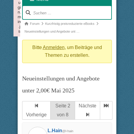
u
gi
Forum-
n.
m
Navigation
in
Forum-
Forum
Kurzfristig preisreduzierte eBooks
.j
s
Breadcrumbs
Neueinstellungen und Angebote unt …
Failed to load plugin: insertdatetime from url https://forum.x
-
Du
Bitte
Anmelden
, um Beiträge und
bist
Themen zu erstellen.
hier:
Neueinstellungen und Angebote
unter 2,00€ Mai 2025
Seite 2
Nächste
Vorherige
von 8
L.Hain
@l-hain