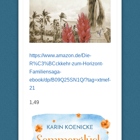
https://www.amazon.de/Die-
R%C3%BCckkehr-zum-Horizont-
Familiensaga-
ebook/dp/B09Q25SN1Q/?tag=xtmef-
21
1,49