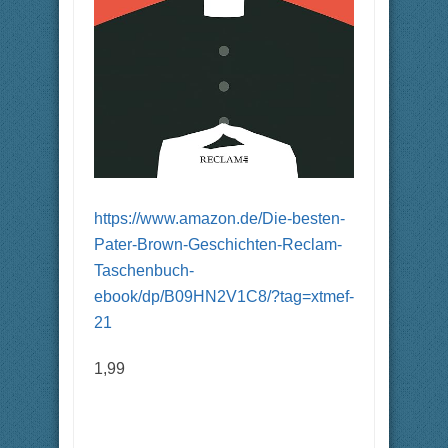
https://www.amazon.de/Die-besten-
Pater-Brown-Geschichten-Reclam-
Taschenbuch-
ebook/dp/B09HN2V1C8/?tag=xtmef-
21
1,99