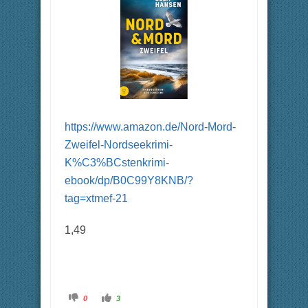
https://www.amazon.de/Nord-Mord-
Zweifel-Nordseekrimi-
K%C3%BCstenkrimi-
ebook/dp/B0C99Y8KNB/?
tag=xtmef-21
1,49
A
A
0
3
n
n