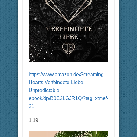
https://www.amazon.de/Screaming-
Hearts-Verfeindete-Liebe-
Unpredictable-
ebook/dp/B0C2LGJR1Q/?tag=xtmef-
21
1,19