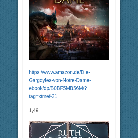
https://www.amazon.de/Die-
Gargoyles-von-Notre-Dame-
ebook/dp/B0BF5MB56M/?
tag=xtmef-21
1,49