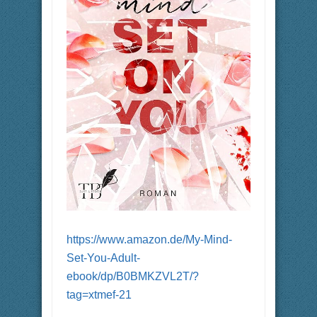
https://www.amazon.de/My-Mind-
Set-You-Adult-
ebook/dp/B0BMKZVL2T/?
tag=xtmef-21