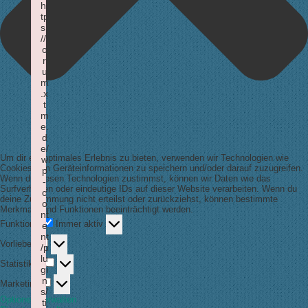
ht
tp
s:
//f
o
r
u
m
.x
t
m
e.
d
e/
Um dir ein optimales Erlebnis zu bieten, verwenden wir Technologien wie
w
Cookies, um Geräteinformationen zu speichern und/oder darauf zuzugreifen.
p
Wenn du diesen Technologien zustimmst, können wir Daten wie das
-
Surfverhalten oder eindeutige IDs auf dieser Website verarbeiten. Wenn du
c
deine Zustimmung nicht erteilst oder zurückziehst, können bestimmte
o
Merkmale und Funktionen beeinträchtigt werden.
nt
Funktional
Funktional
Immer aktiv
e
nt
Vorlieben
Vorlieben
/p
lu
Statistiken
Statistiken
gi
Marketing
n
Marketing
s/
Optionen verwalten
ti