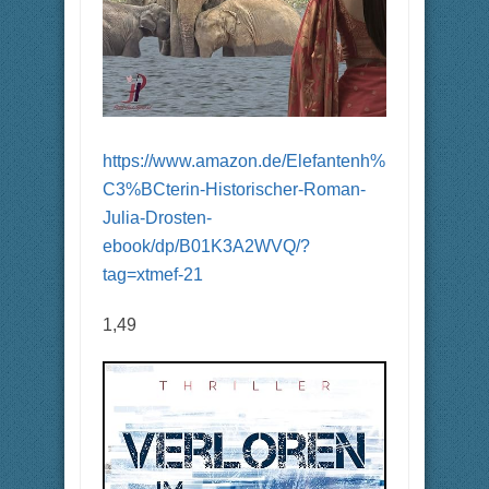
https://www.amazon.de/Elefantenh%
C3%BCterin-Historischer-Roman-
Julia-Drosten-
ebook/dp/B01K3A2WVQ/?
tag=xtmef-21
1,49