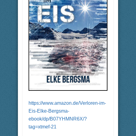
https://www.amazon.de/Verloren-im-
Eis-Elke-Bergsma-
ebook/dp/B07YHMNR6X/?
tag=xtmef-21