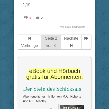
1,19
A
A
0
2
n
n
k
k
l
l
Viel Spaß beim lesen
i
i
c
c
k
k
e
e
Seite 2
Nächste
n
n
f
f
ü
ü
Vorherige
von 8
r
r
D
D
a
a
u
u
m
m
e
e
n
n
n
n
a
a
eBook und Hörbuch
c
c
h
h
gratis für Abonnenten:
u
o
n
b
t
e
e
n
n
.
Der Stein des Schicksals
.
Abenteuerlicher Thriller von M.C. Roberts
und R.F. Maclay