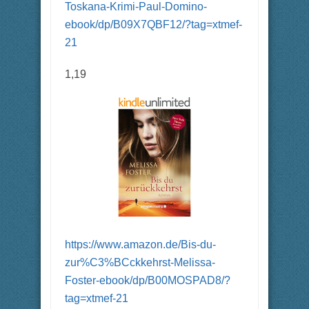
Toskana-Krimi-Paul-Domino-
ebook/dp/B09X7QBF12/?tag=xtmef-
21
1,19
https://www.amazon.de/Bis-du-
zur%C3%BCckkehrst-Melissa-
Foster-ebook/dp/B00MOSPAD8/?
tag=xtmef-21