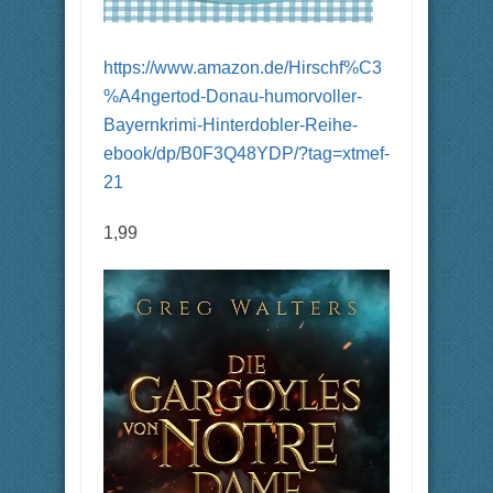
https://www.amazon.de/Hirschf%C3
%A4ngertod-Donau-humorvoller-
Bayernkrimi-Hinterdobler-Reihe-
ebook/dp/B0F3Q48YDP/?tag=xtmef-
21
1,99