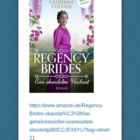
n
.
.
https://www.amazon.de/Regency-
Brides-skandal%C3%B6se-
geheimnisvoller-unerwartete-
ebook/dp/B0CCJFX6YL/?tag=xtmef-
21