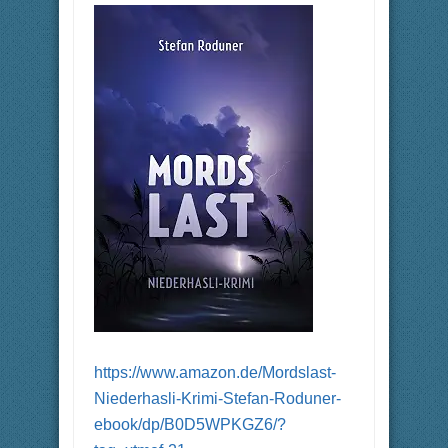
https://www.amazon.de/Mordslast-
Niederhasli-Krimi-Stefan-Roduner-
ebook/dp/B0D5WPKGZ6/?