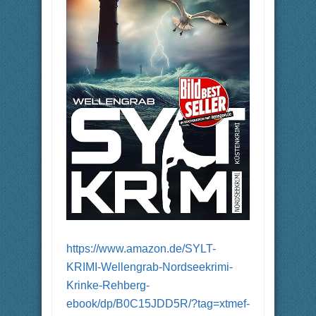
https://www.amazon.de/SYLT-
KRIMI-Wellengrab-Nordseekrimi-
Krinke-Rehberg-
ebook/dp/B0C15JDD5R/?tag=xtmef-