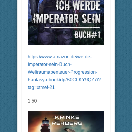
https://www.amazon.de/werde-
Imperator-sein-Buch-
Weltraumabenteuer-Progression-
Fantasy-ebook/dp/B0CLKY9QZ7/?
tag=xtmef-21
1,50