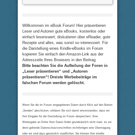
Willkommen im eBook Forum! Hier präsentieren
Leser und Autoren gute eBooks, kostenlos oder
einfach lesenswert; diskutieren über eReader, gute
Rezepte und alles, was sonst so interessiert. Für
die Darstellung eines Kindle-eBooks im Forum
kopieren Sie einfach den Amazon-Link aus der
Adresszeile Ihres Browsers in den Beitrag.
Bitte beachten Sie die Aufteilung der Foren in
„Leser präsentieren“ und „Autoren
präsentieren“! Dreiste Werbebeiträge im
falschen Forum werden gelöscht.
Wenn Sie die im Forum eingegebenen Daten durch Klick auf den Button
„Senden“ abschicken, erklären Sie sich damit einverstanden, dass wir
Ihre Eingabe für die Darstellung im Forum abspeichern. Eine
Weitergabe an Dritte Ihrer Daten findet grundsätzlich nicht statt, es sei
denn geltende Datenschutzvorschriften rechtfertigen eine Übertragung
oder wir sind dazu gesetzlich verpflichtet. Sie können Ihre erteilte