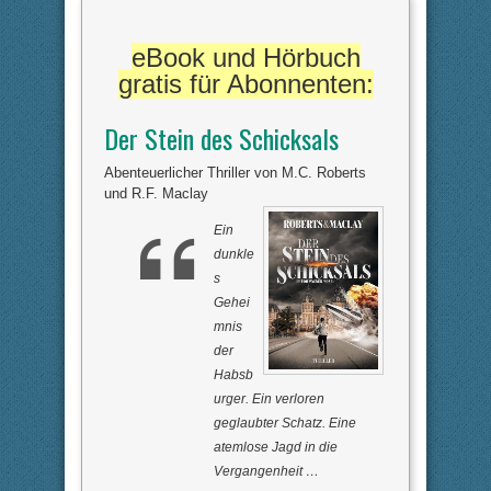
e
e
n
n
n
n
a
a
eBook und Hörbuch
c
c
h
h
gratis für Abonnenten:
u
o
n
b
t
e
e
n
Der Stein des Schicksals
n
.
.
Abenteuerlicher Thriller von M.C. Roberts
und R.F. Maclay
Ein
dunkle
s
Gehei
mnis
der
Habsb
urger. Ein verloren
geglaubter Schatz. Eine
atemlose Jagd in die
Vergangenheit …