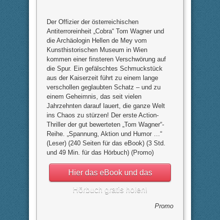
Der Offizier der österreichischen
Antiterroreinheit „Cobra“ Tom Wagner und
die Archäologin Hellen de Mey vom
Kunsthistorischen Museum in Wien
kommen einer finsteren Verschwörung auf
die Spur. Ein gefälschtes Schmuckstück
aus der Kaiserzeit führt zu einem lange
verschollen geglaubten Schatz – und zu
einem Geheimnis, das seit vielen
Jahrzehnten darauf lauert, die ganze Welt
ins Chaos zu stürzen! Der erste Action-
Thriller der gut bewerteten „Tom Wagner“-
Reihe. „Spannung, Aktion und Humor …“
(Leser) (240 Seiten für das eBook) (3 Std.
und 49 Min. für das Hörbuch) (Promo)
Hier das eBook und das
Hörbuch gratis holen!
Promo