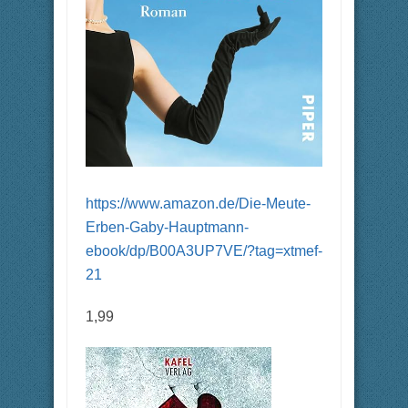
https://www.amazon.de/Die-Meute-
Erben-Gaby-Hauptmann-
ebook/dp/B00A3UP7VE/?tag=xtmef-
21
1,99