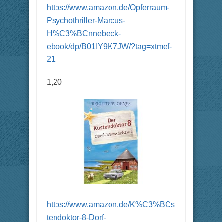
https://www.amazon.de/Opferraum-
Psychothriller-Marcus-
H%C3%BCnnebeck-
ebook/dp/B01IY9K7JW/?tag=xtmef-
21
1,20
https://www.amazon.de/K%C3%BCs
tendoktor-8-Dorf-