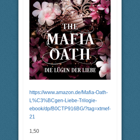
https://www.amazon.de/Mafia-Oath-
L%C3%BCgen-Liebe-Trilogie-
ebook/dp/B0CTP916BG/?tag=xtmef-
21
1,50