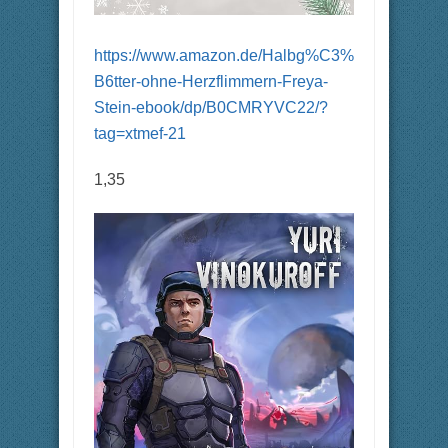
https://www.amazon.de/Halbg%C3%
B6tter-ohne-Herzflimmern-Freya-
Stein-ebook/dp/B0CMRYVC22/?
tag=xtmef-21
1,35