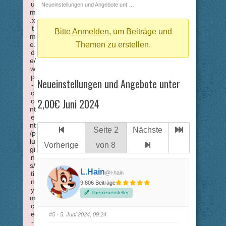
u
Breadcrumbs
Neueinstellungen und Angebote unt …
m
-
.x
t
Du
Bitte
Anmelden
, um Beiträge und
m
e.
bist
Themen zu erstellen.
d
hier:
e/
w
p
Neueinstellungen und Angebote unter
-
c
2,00€ Juni 2024
o
nt
e
nt
Seite 2
Nächste
/p
lu
Vorherige
von 8
gi
n
s/
L.Hain
@l-hain
ti
n
9.806 Beiträge
y
Themenersteller
m
c
e
#5
· 5. Juni 2024, 09:24
-