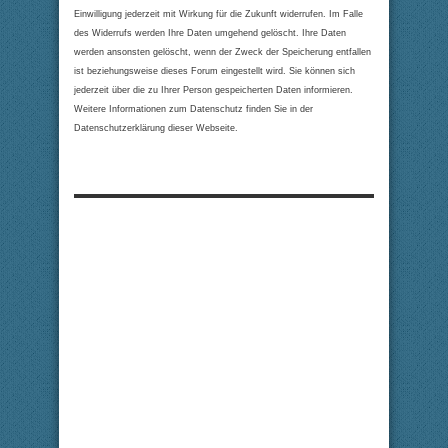
Einwilligung jederzeit mit Wirkung für die Zukunft widerrufen. Im Falle
des Widerrufs werden Ihre Daten umgehend gelöscht. Ihre Daten
werden ansonsten gelöscht, wenn der Zweck der Speicherung entfallen
ist beziehungsweise dieses Forum eingestellt wird. Sie können sich
jederzeit über die zu Ihrer Person gespeicherten Daten informieren.
Weitere Informationen zum Datenschutz finden Sie in der
Datenschutzerklärung dieser Webseite.