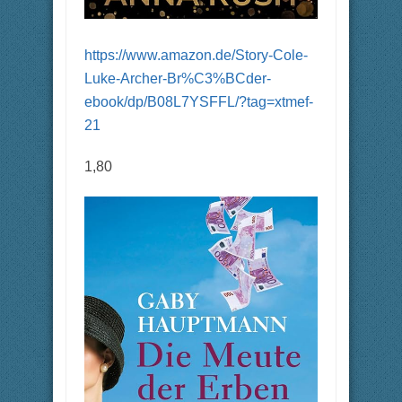
https://www.amazon.de/Story-Cole-
Luke-Archer-Br%C3%BCder-
ebook/dp/B08L7YSFFL/?tag=xtmef-
21
1,80