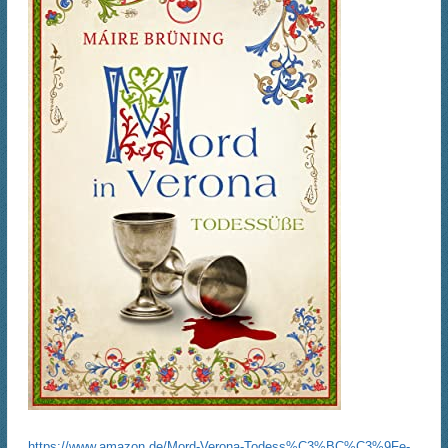
https://www.amazon.de/Mord-Verona-Todess%C3%BC%C3%9Fe-