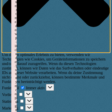
u
m
.x
t
m
e.
d
e/
w
p
-
in
cl
u
Um dir ein optimales Erlebnis zu bieten, verwenden wir
d
Technologien wie Cookies, um Geräteinformationen zu speichern
es
und/oder darauf zuzugreifen. Wenn du diesen Technologien
/j
zustimmst, können wir Daten wie das Surfverhalten oder eindeutige
s/
IDs auf dieser Website verarbeiten. Wenn du deine Zustimmung
ti
nicht erteilst oder zurückziehst, können bestimmte Merkmale und
n
Funktionen beeinträchtigt werden.
y
Funktional
m
Funktional
Immer aktiv
c
Vorlieben
e/
Vorlieben
pl
Statistiken
Statistiken
u
gi
Marketing
Marketing
n