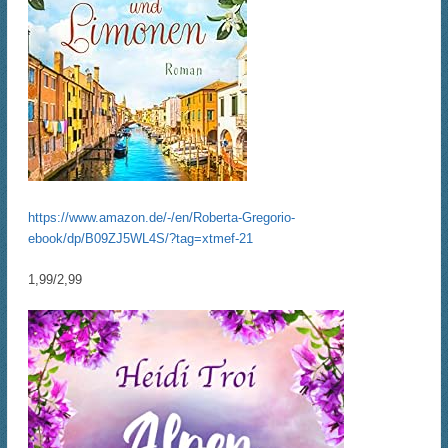
https://www.amazon.de/-/en/Roberta-Gregorio-
ebook/dp/B09ZJ5WL4S/?tag=xtmef-21
1,99/2,99