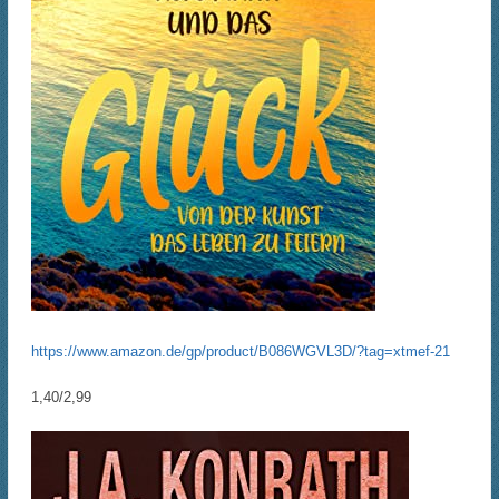
https://www.amazon.de/gp/product/B086WGVL3D/?tag=xtmef-21
1,40/2,99