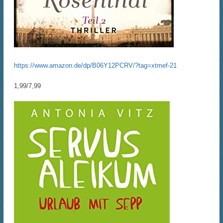
https://www.amazon.de/dp/B06Y12PCRV/?tag=xtmef-21
1,99/7,99