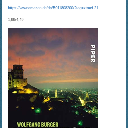
https://www.amazon.de/dp/B011808200/?tag=xtmef-21
1,99/4,49