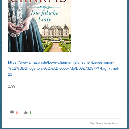
https://www.amazon.de/Love-Charms-historischer-Liebesroman-
%C2%BBBridgerton%C2%AB-ebook/dp/B09Z73Z97P/?tag=xtmef-
21
1,99
A
A
0
3
n
n
k
k
l
l
Viel Spaß beim lesen
i
i
c
c