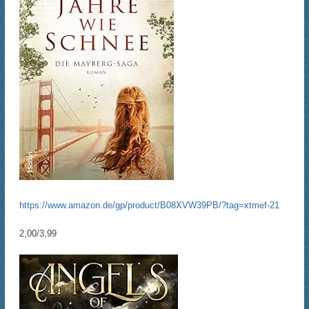
https://www.amazon.de/gp/product/B08XVW39PB/?tag=xtmef-21
2,00/3,99