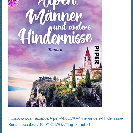
https://www.amazon.de/Alpen-M%C3%A4nner-andere-Hindernisse-
Roman-ebook/dp/B09ZYQ3WQZ/?tag=xtmef-21