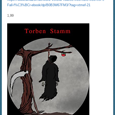
Fall-f%C3%BCr-ebook/dp/B0B3W67FM3/?tag=xtmef-21
1,99