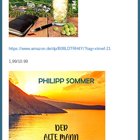
https://www.amazon.de/dp/B08LDTRH4Y/?tag=xtmef-21
1,99/10.99