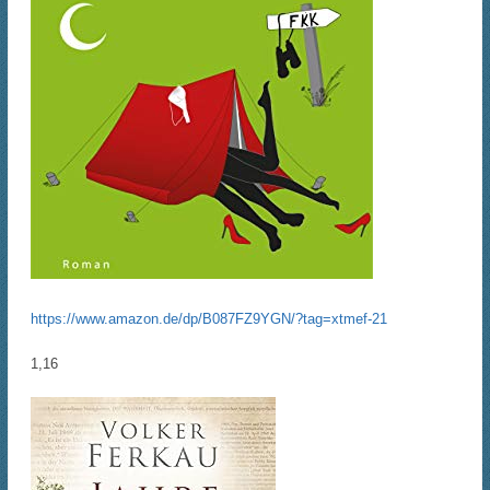
https://www.amazon.de/dp/B087FZ9YGN/?tag=xtmef-21
1,16