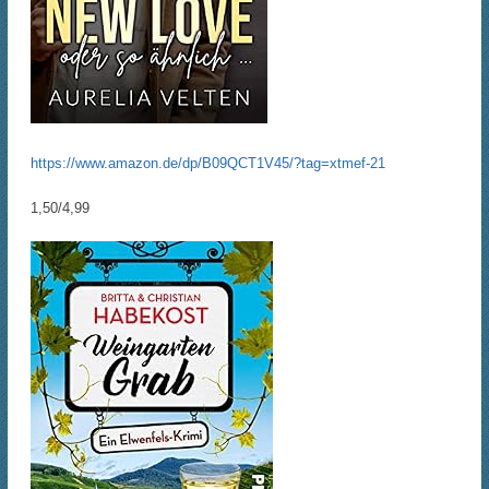
https://www.amazon.de/dp/B09QCT1V45/?tag=xtmef-21
1,50/4,99