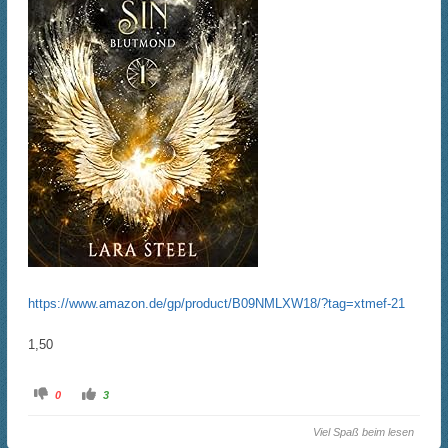
https://www.amazon.de/gp/product/B09NMLXW18/?tag=xtmef-21
1,50
A
A
0
3
n
n
k
k
l
l
Viel Spaß beim lesen
i
i
c
c