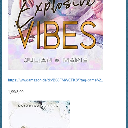
https://www.amazon.de/dp/B08FMWCFK8/?tag=xtmef-21
1,99/3,99