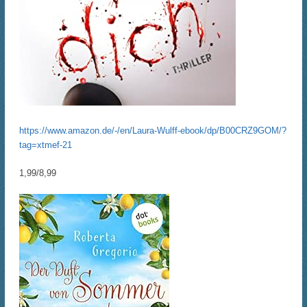
https://www.amazon.de/-/en/Laura-Wulff-ebook/dp/B00CRZ9GOM/?
tag=xtmef-21
1,99/8,99