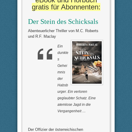
u
u
m
m
gratis für Abonnenten:
e
e
n
n
n
n
a
a
Der Stein des Schicksals
c
c
h
h
u
o
n
b
Abenteuerlicher Thriller von M.C. Roberts
t
e
und R.F. Maclay
e
n
n
.
.
Ein
dunkle
s
Gehei
mnis
der
Habsb
urger. Ein verloren
geglaubter Schatz. Eine
atemlose Jagd in die
Vergangenheit …
Der Offizier der österreichischen