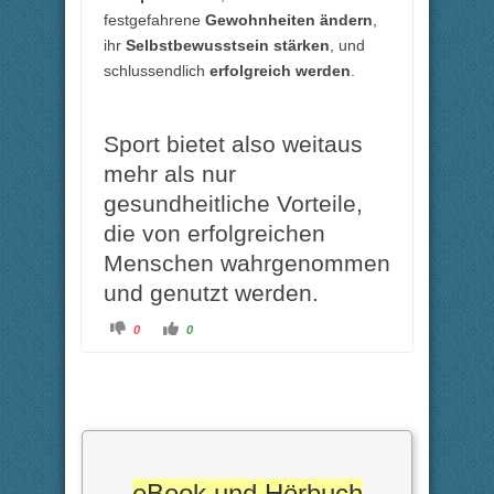
festgefahrene
Gewohnheiten ändern
,
ihr
Selbstbewusstsein stärken
, und
schlussendlich
erfolgreich werden
.
Sport bietet also weitaus
mehr als nur
gesundheitliche Vorteile,
die von erfolgreichen
Menschen wahrgenommen
und genutzt werden.
A
A
0
0
n
n
k
k
l
l
i
i
c
c
k
k
e
e
n
n
f
f
ü
ü
r
r
D
D
a
a
eBook und Hörbuch