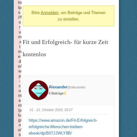
ht
-
tp
s:
Bitte
Anmelden
, um Beiträge und Themen
Du
//f
zu erstellen.
bist
o
r
hier:
u
m
Fit und Erfolgreich- für kurze Zeit
.x
t
m
kostenlos
e.
d
e/
w
p
-
c
Alexander
@alexander
o
6 Beiträge
nt
e
nt
/p
#1
· 21. Oktober 2018, 18:27
lu
gi
https://www.amazon.de/Fit-Erfolgreich-
n
erfolgreiche-Menschen-treiben-
s/
ebook/dp/B07JJWLY8B/
ti