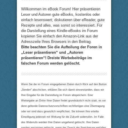
Willkommen im eBook Forum! Hier präsentieren
Leser und Autoren gute eBooks, kostenlos oder
einfach lesenswert; diskutieren über eReader, gute
Rezepte und alles, was sonst so interessiert. Für
die Darstellung eines Kindle-eBooks im Forum
kopieren Sie einfach den Amazon-Link aus der
Adresszeile Ihres Browsers in den Beitrag.
Bitte beachten Sie die Aufteilung der Foren in
„Leser präsentieren“ und „Autoren
präsentieren“! Dreiste Werbebeiträge im
falschen Forum werden gelöscht.
Wenn Sie die im Forum eingegebenen Daten durch Klick auf den Button
„Senden“ abschicken, erklären Sie sich damit einverstanden, dass wir
Ihre Eingabe für die Darstellung im Forum abspeichern. Eine
Weitergabe an Dritte Ihrer Daten findet grundsätzlich nicht statt, es sei
denn geltende Datenschutzvorschriften rechtfertigen eine Übertragung
oder wir sind dazu gesetzlich verpflichtet. Sie können Ihre erteilte
Einwilligung jederzeit mit Wirkung für die Zukunft widerrufen. Im Falle
des Widerrufs werden Ihre Daten umgehend gelöscht. Ihre Daten
werden ansonsten gelöscht, wenn der Zweck der Speicherung entfallen