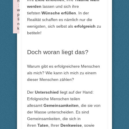
n
:
werden
lassen und sich ihre
w
tiefsten
Wünsche erfüllen
. In der
p
li
Realität schaffen es nämlich nur die
n
wenigsten, sich selbst als
erfolgreich
zu
k
betiteln!
Failed to initialize plugin: wplink
Doch woran liegt das?
Warum gibt es erfolgreichere Menschen
als mich? Wie kann ich mich zu einem
dieser Menschen zählen?
Der
Unterschied
liegt auf der Hand:
Erfolgreiche Menschen teilen
allesamt
Gemeinsamkeiten
, die sie von
der Masse unterscheiden. Es sind
Gemeinsamkeiten, die sich in
ihren
Taten
, Ihrer
Denkweise
, sowie