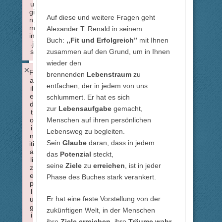
u
gi
Auf diese und weitere Fragen geht
n.
m
Alexander T. Renald in seinem
in
Buch:
,,Fit und Erfolgreich”
mit Ihnen
.j
zusammen auf den Grund, um in Ihnen
s
Failed to load plugin: insertdatetime from url https://forum.x
wieder den
×
F
brennenden
Lebenstraum
zu
a
entfachen, der in jedem von uns
il
e
schlummert. Er hat es sich
d
zur
Lebensaufgabe
gemacht,
t
Menschen auf ihren persönlichen
o
i
Lebensweg zu begleiten.
n
Sein
Glaube
daran, dass in jedem
iti
a
das
Potenzial
steckt,
li
seine
Ziele
zu
erreichen
, ist in jeder
z
e
Phase des Buches stark verankert.
p
l
Er hat eine feste Vorstellung von der
u
g
zukünftigen Welt, in der Menschen
i
ihre
Ziele erreichen
, ihre
Träume wahr