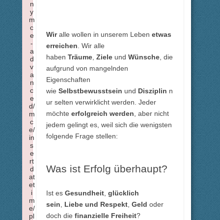
n
y
m
c
Wir
alle wollen in unserem Leben
etwas
e
-
erreichen
. Wir alle
a
haben
Träume
,
Ziele
und
Wünsche
, die
d
v
aufgrund von mangelnden
a
Eigenschaften
n
c
wie
Selbstbewusstsein
und
Disziplin
n
e
ur selten verwirklicht werden. Jeder
d/
möchte
erfolgreich werden
, aber nicht
m
c
jedem gelingt es, weil sich die wenigsten
e/
folgende Frage stellen:
in
s
e
rt
Was ist Erfolg überhaupt?
d
at
et
i
Ist es
Gesundheit
,
glücklich
m
sein
,
Liebe und Respekt
,
Geld
oder
e/
doch die
finanzielle Freiheit
?
pl