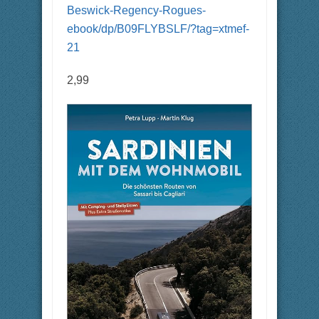
Beswick-Regency-Rogues-
ebook/dp/B09FLYBSLF/?tag=xtmef-
21
2,99