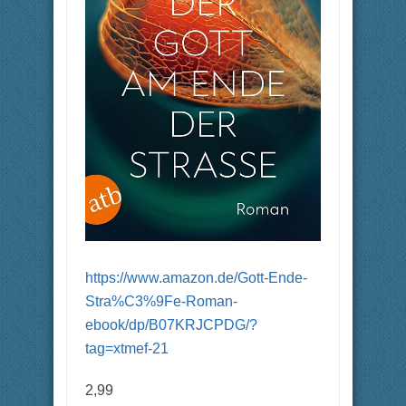
https://www.amazon.de/Gott-Ende-
Stra%C3%9Fe-Roman-
ebook/dp/B07KRJCPDG/?
tag=xtmef-21
2,99