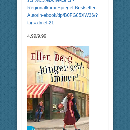
sch%C3%B6ne-Leich-
Regionalkrimi-Spiegel-Bestseller-
Autorin-ebook/dp/B0FG85XW36/?
tag=xtmef-21
4,99/9,99