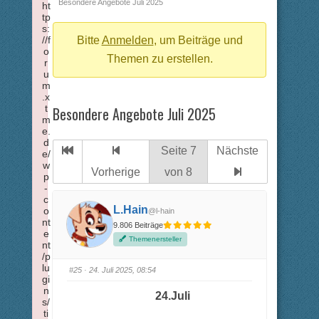
Breadcrumbs
Besondere Angebote Juli 2025
ht
tp
-
s:
//f
Du
Bitte
Anmelden
, um Beiträge und
o
bist
Themen zu erstellen.
r
u
hier:
m
.x
t
Besondere Angebote Juli 2025
m
e.
d
Seite 7
Nächste
e/
w
Vorherige
von 8
p
-
c
L.Hain
o
@l-hain
nt
9.806 Beiträge
e
Themenersteller
nt
/p
lu
#25
· 24. Juli 2025, 08:54
gi
n
24.Juli
s/
ti