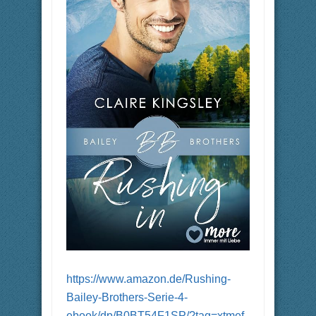
https://www.amazon.de/Rushing-
Bailey-Brothers-Serie-4-
ebook/dp/B0BT54F1SP/?tag=xtmef-