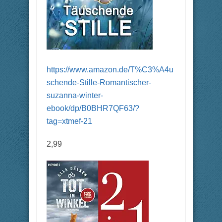
https://www.amazon.de/T%C3%A4u
schende-Stille-Romantischer-
suzanna-winter-
ebook/dp/B0BHR7QF63/?
tag=xtmef-21
2,99