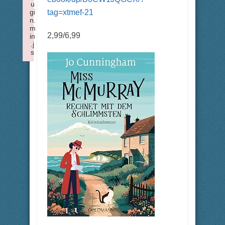
u
tag=xtmef-21
gi
n.
m
2,99/6,99
in
.j
s
Failed to load plugin: insertdatetime from url https://forum.x