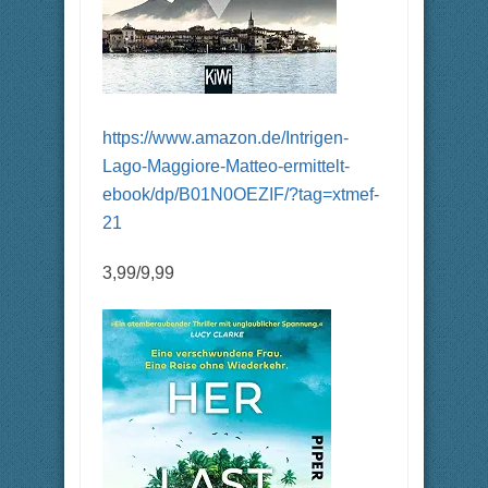
https://www.amazon.de/Intrigen-
Lago-Maggiore-Matteo-ermittelt-
ebook/dp/B01N0OEZIF/?tag=xtmef-
21
3,99/9,99