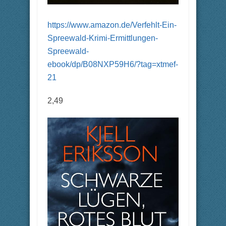
https://www.amazon.de/Verfehlt-Ein-
Spreewald-Krimi-Ermittlungen-
Spreewald-
ebook/dp/B08NXP59H6/?tag=xtmef-
21
2,49