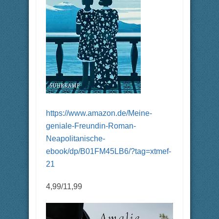
https://www.amazon.de/Meine-
geniale-Freundin-Roman-
Neapolitanische-
ebook/dp/B01FM45LB6/?tag=xtmef-
21
4,99/11,99