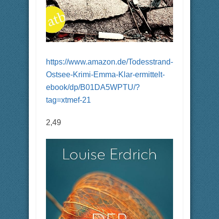
https://www.amazon.de/Todesstrand-
Ostsee-Krimi-Emma-Klar-ermittelt-
ebook/dp/B01DA5WPTU/?
tag=xtmef-21
2,49