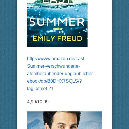
https://www.amazon.de/Last-
Summer-verschwundene-
atemberaubender-unglaublicher-
ebook/dp/B0DHX7SQLS/?
tag=xtmef-21
4,99/10,99