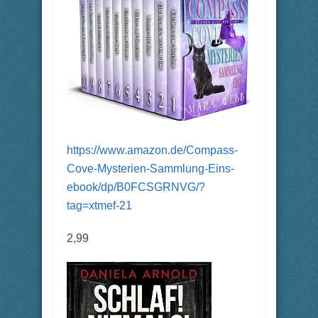
https://www.amazon.de/Compass-
Cove-Mysterien-Sammlung-Eins-
ebook/dp/B0FCSGRNVG/?
tag=xtmef-21
2,99