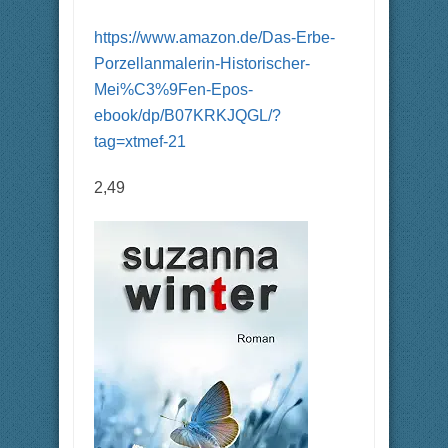
https://www.amazon.de/Das-Erbe-
Porzellanmalerin-Historischer-
Mei%C3%9Fen-Epos-
ebook/dp/B07KRKJQGL/?
tag=xtmef-21
2,49