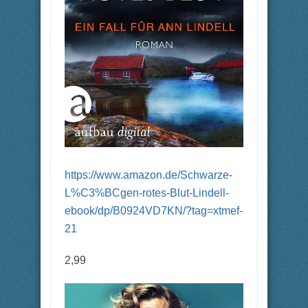
https://www.amazon.de/Schwarze-
L%C3%BCgen-rotes-Blut-Lindell-
ebook/dp/B0924VD7KN/?tag=xtmef-
21
2,99