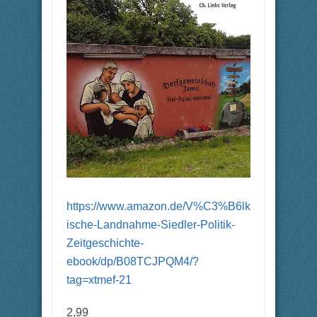
https://www.amazon.de/V%C3%B6lk
ische-Landnahme-Siedler-Politik-
Zeitgeschichte-
ebook/dp/B08TCJPQM4/?
tag=xtmef-21
2,99