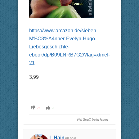
https://www.amazon.de/sieben-
M%C3%A4nner-Evelyn-Hugo-
Liebesgeschichte-
ebook/dp/B09LNRB7G2/?tag=xtmef-
21
3,99
A
A
0
3
n
n
k
k
l
l
Viel Spaß beim lesen
i
i
c
c
k
k
e
e
n
n
L.Hain
f
f
@l-hain