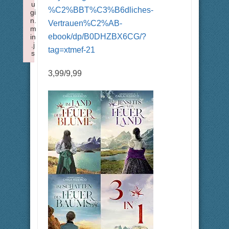
u
%C2%BBT%C3%B6dliches-
gi
n.
Vertrauen%C2%AB-
m
ebook/dp/B0DHZBX6CG/?
in
.j
tag=xtmef-21
s
Failed to load plugin: nonbreaking from url https://forum.xtm
3,99/9,99