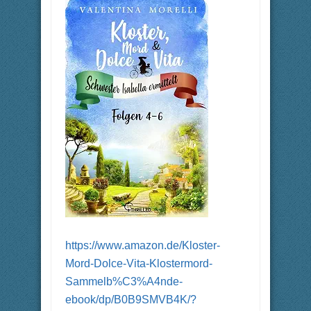
https://www.amazon.de/Kloster-
Mord-Dolce-Vita-Klostermord-
Sammelb%C3%A4nde-
ebook/dp/B0B9SMVB4K/?