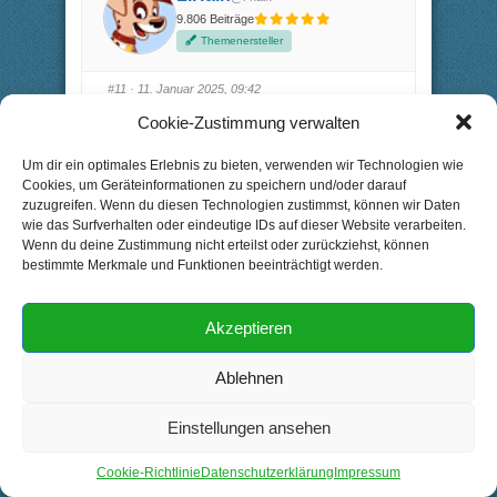
ü
ü
9.806 Beiträge
r
r
D
D
Themenersteller
a
a
u
u
m
m
e
e
#11
· 11. Januar 2025, 09:42
n
n
n
n
a
a
Cookie-Zustimmung verwalten
11.Januar
c
c
h
h
u
o
Um dir ein optimales Erlebnis zu bieten, verwenden wir Technologien wie
n
b
t
e
Cookies, um Geräteinformationen zu speichern und/oder darauf
e
n
n
.
zuzugreifen. Wenn du diesen Technologien zustimmst, können wir Daten
.
wie das Surfverhalten oder eindeutige IDs auf dieser Website verarbeiten.
Wenn du deine Zustimmung nicht erteilst oder zurückziehst, können
bestimmte Merkmale und Funktionen beeinträchtigt werden.
Akzeptieren
Ablehnen
Einstellungen ansehen
Cookie-Richtlinie
Datenschutzerklärung
Impressum