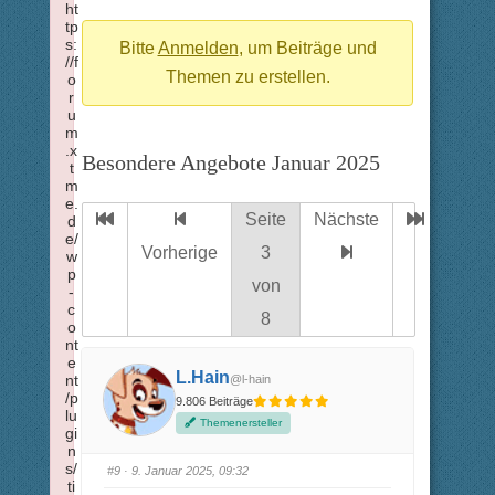
ht
-
tp
s:
Du
Bitte
Anmelden
, um Beiträge und
//f
bist
Themen zu erstellen.
o
r
hier:
u
m
.x
Besondere Angebote Januar 2025
t
m
e.
Seite
Nächste
d
e/
Vorherige
3
w
p
von
-
c
8
o
nt
e
L.Hain
nt
@l-hain
/p
9.806 Beiträge
lu
Themenersteller
gi
n
s/
#9
· 9. Januar 2025, 09:32
ti