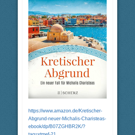
https://www.amazon.de/Kretischer-
Abgrund-neuer-Michalis-Charisteas-
ebook/dp/B07ZGHBR2K/?
tag=xtmef-21