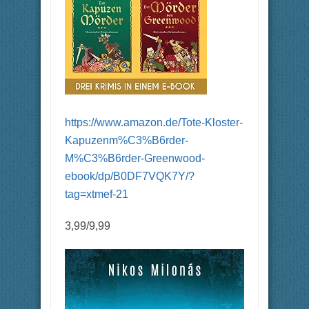
https://www.amazon.de/Tote-Kloster-
Kapuzenm%C3%B6rder-
M%C3%B6rder-Greenwood-
ebook/dp/B0DF7VQK7Y/?
tag=xtmef-21
3,99/9,99