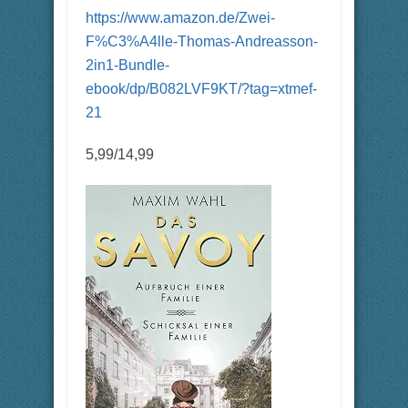
https://www.amazon.de/Zwei-
F%C3%A4lle-Thomas-Andreasson-
2in1-Bundle-
ebook/dp/B082LVF9KT/?tag=xtmef-
21
5,99/14,99