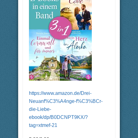
https://www.amazon.de/Drei-
Neuanf%C3%A4nge-f%C3%BCr-
die-Liebe-
ebook/dp/B0DCNPT9KX/?
tag=xtmef-21