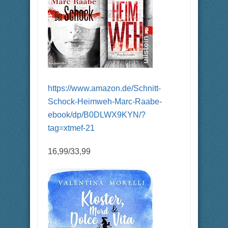
https://www.amazon.de/Schnitt-
Schock-Heimweh-Marc-Raabe-
ebook/dp/B0DLWX9KYN/?
tag=xtmef-21
16,99/33,99