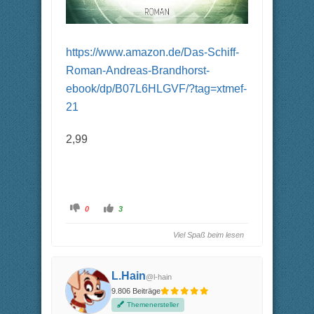
https://www.amazon.de/Das-Schiff-
Roman-Andreas-Brandhorst-
ebook/dp/B07L6HLGVF/?tag=xtmef-
21
2,99
A
A
0
3
n
n
k
k
l
l
Viel Spaß beim lesen
i
i
c
c
k
k
e
e
n
n
L.Hain
f
f
@l-hain
ü
ü
9.806 Beiträge
r
r
D
D
Themenersteller
a
a