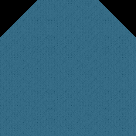
//forum.xtme.de/wp-content/plugins/tinymce-advanced/mce/insertdatetime/plugin